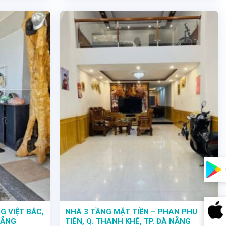
 tích 105m2, bề ngang rộng 5m - giá bán: 4,2 tỷ
- Diện tích 90m², mặt tiền rộng 4,5m, - Giá bán 7,8 tỷ - Ngôi nhà hướng Bắc đón gió mát lành quanh năm
G VIỆT BẮC,
NHÀ 3 TẦNG MẶT TIỀN – PHAN PHU
NẴNG
TIÊN, Q. THANH KHÊ, TP. ĐÀ NẴNG