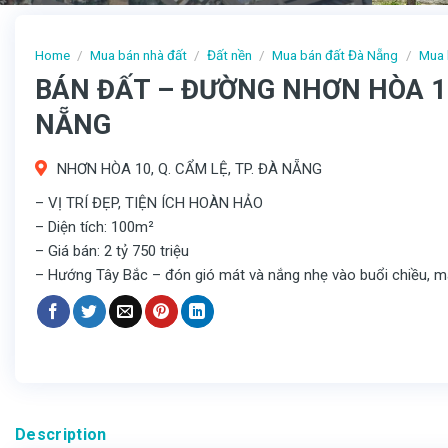
Home
/
Mua bán nhà đất
/
Đất nền
/
Mua bán đất Đà Nẵng
/
Mua 
BÁN ĐẤT – ĐƯỜNG NHƠN HÒA 10,
NẴNG
NHƠN HÒA 10, Q. CẨM LỆ, TP. ĐÀ NẴNG
– VỊ TRÍ ĐẸP, TIỆN ÍCH HOÀN HẢO
– Diện tích: 100m²
– Giá bán: 2 tỷ 750 triệu
– Hướng Tây Bắc – đón gió mát và nắng nhẹ vào buổi chiều, ma
Description