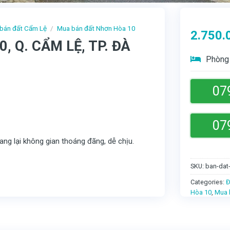
bán đất Cẩm Lệ
/
Mua bán đất Nhơn Hòa 10
2.750.
 Q. CẨM LỆ, TP. ĐÀ
Phòng 
07
07
ng lại không gian thoáng đãng, dễ chịu.
SKU:
ban-dat
Categories:
Đ
Hòa 10
,
Mua 