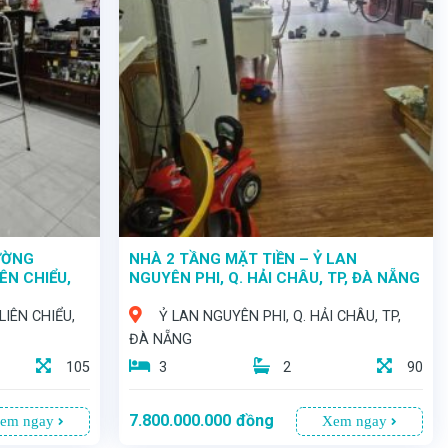
ƯỜNG
NHÀ 2 TẦNG MẶT TIỀN – Ỷ LAN
ÊN CHIỂU,
NGUYÊN PHI, Q. HẢI CHÂU, TP, ĐÀ NẴNG
IÊN CHIỂU,
Ỷ LAN NGUYÊN PHI, Q. HẢI CHÂU, TP,
ĐÀ NẴNG
105
3
2
90
7.800.000.000
đồng
em ngay
Xem ngay