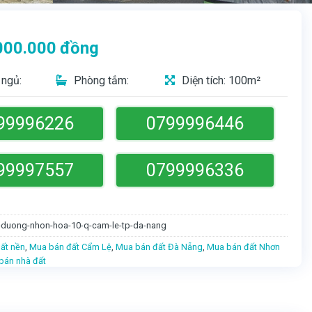
000.000
đồng
ngủ:
Phòng tắm:
Diện tích: 100m²
99996226
0799996446
99997557
0799996336
-duong-nhon-hoa-10-q-cam-le-tp-da-nang
ất nền
,
Mua bán đất Cẩm Lệ
,
Mua bán đất Đà Nẵng
,
Mua bán đất Nhơn
bán nhà đất