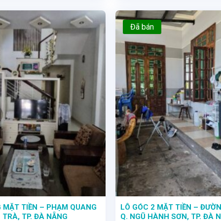
Đã bán
- Một tuyệt tác kiến trúc trên mặt tiền đường Nguyễn Nhược Pháp, giữa lòng khu đô thị Phước Lý phát triển - Ngôi nhà 3 tầng sang trọng với diện
 MẶT TIỀN – PHẠM QUANG
LÔ GÓC 2 MẶT TIỀN – ĐƯỜN
 TRÀ, TP. ĐÀ NẴNG
Q. NGŨ HÀNH SƠN, TP. ĐÀ 