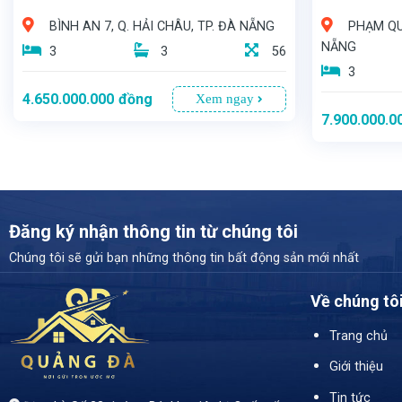
BÌNH AN 7, Q. HẢI CHÂU, TP. ĐÀ NẴNG
PHẠM QU
NẴNG
3
3
56
3
4.650.000.000
đồng
Xem ngay
7.900.000.0
Đăng ký nhận thông tin từ chúng tôi
Chúng tôi sẽ gửi bạn những thông tin bất động sản mới nhất
Về chúng tô
- Diện tích: *56m²* - Giá bán: *4 tỷ 650 triệu* - Hướng Đông - Đường rộng: 7m, thông thoáng, xe cộ di chuyển thoải mái
- Ngôi nhà 2,5 tầng với diện tích 116,8m2, DTSD: 201m2, chính là biểu tượng của sự tinh tế và thịnh vượng. - Được xây dựng trên con đường nh
Trang chủ
Giới thiệu
Tin tức