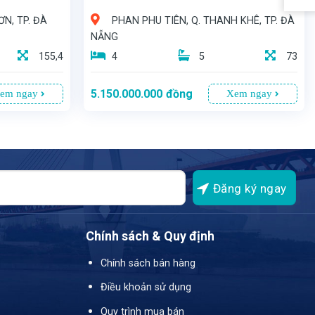
ƠN, TP. ĐÀ
PHAN PHU TIÊN, Q. THANH KHÊ, TP. ĐÀ
NẴNG
155,4
4
5
73
5.150.000.000
đồng
em ngay
Xem ngay
Chính sách & Quy định
ấp dẫn hơn cho vị trí vàng này
- Nằm trên trục đường lớn Lý Thái Tông, cách bãi tắm chỉ 70m, gần chợ Phú Lộc, thuận tiện di chuyển - Diện tích 73m², tổng diện tích sử dụng lên đến 250m² - Giá bán: 5 tỷ 150 triệu
Chính sách bán hàng
Điều khoản sử dụng
Quy trình mua bán