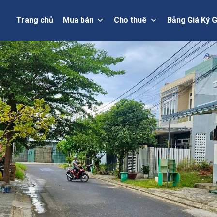
Trang chủ
Mua bán
Cho thuê
Bảng Giá Ký G