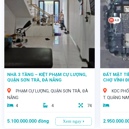
NHÀ 3 TẦNG – KIỆT PHẠM CỰ LƯỢNG,
ĐẤT MẶT TI
QUẬN SƠN TRÀ, ĐÀ NẴNG
CHỢ VĨNH ĐI
NAM
PHẠM CỰ LƯỢNG, QUẬN SƠN TRÀ, ĐÀ
KDC PHỐ 
NẴNG
T. QUẢNG N
4
4
74
5.100.000.000
đồng
2.950.000.0
Xem ngay