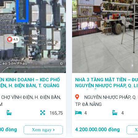
ỀN KINH DOANH – KDC PHỐ
NHÀ 3 TẦNG MẶT TIỀN – Đ
ỆN, H. ĐIỆN BÀN, T. QUẢNG
NGUYỄN NHƯỢC PHÁP, Q. LI
TP. ĐÀ NẴNG
CHỢ VĨNH ĐIỆN, H. ĐIỆN BÀN,
NGUYỄN NHƯỢC PHÁP, Q. L
AM
TP. ĐÀ NẴNG
165,75
4
4
00
đồng
4.200.000.000
đồng
Xem ngay
X