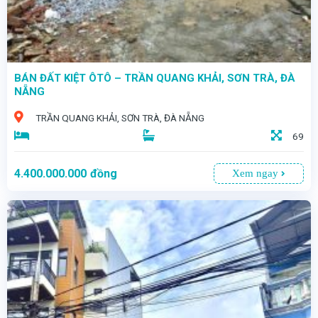
BÁN ĐẤT KIỆT ÔTÔ – TRẦN QUANG KHẢI, SƠN TRÀ, ĐÀ
NẴNG
TRẦN QUANG KHẢI, SƠN TRÀ, ĐÀ NẴNG
69
4.400.000.000
đồng
Xem ngay