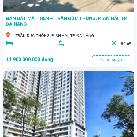
BÁN ĐẤT MẶT TIỀN – TRẦN ĐỨC THÔNG, P. AN HẢI, TP.
ĐÀ NẴNG
TRẦN ĐỨC THÔNG, P. AN HẢI, TP. ĐÀ NẴNG
80m²
11.900.000.000
đồng
Xem ngay