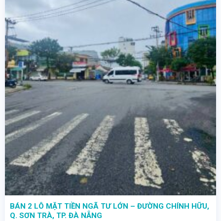
BÁN 2 LÔ MẶT TIỀN NGÃ TƯ LỚN – ĐƯỜNG CHÍNH HỮU,
Q. SƠN TRÀ, TP. ĐÀ NẴNG