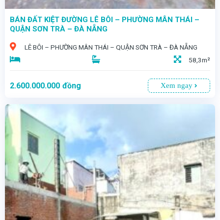
BÁN ĐẤT KIỆT ĐƯỜNG LÊ BÔI – PHƯỜNG MÂN THÁI –
QUẬN SƠN TRÀ – ĐÀ NẴNG
LÊ BÔI – PHƯỜNG MÂN THÁI – QUẬN SƠN TRÀ – ĐÀ NẴNG
58,3m²
2.600.000.000
đồng
Xem ngay