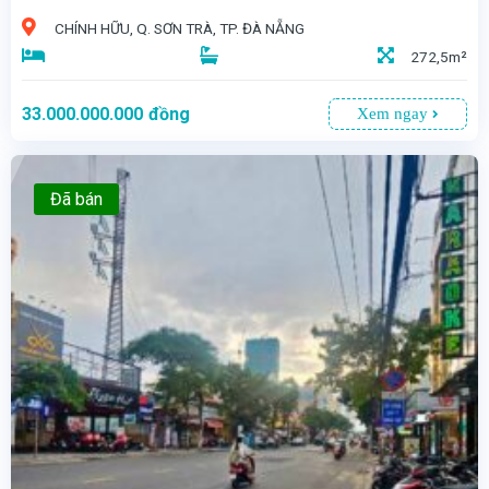
CHÍNH HỮU, Q. SƠN TRÀ, TP. ĐÀ NẴNG
272,5m²
33.000.000.000
đồng
Xem ngay
Đã bán