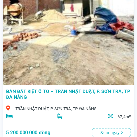
BÁN ĐẤT KIỆT Ô TÔ – TRẦN NHẬT DUẬT, P. SƠN TRÀ, TP.
ĐÀ NẴNG
TRẦN NHẬT DUẬT, P. SƠN TRÀ, TP. ĐÀ NẴNG
67,4m²
5.200.000.000
đồng
Xem ngay