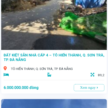
ĐẤT KIỆT SẴN NHÀ CẤP 4 – TÔ HIẾN THÀNH, Q. SƠN TRÀ,
TP. ĐÀ NẴNG
TÔ HIẾN THÀNH, Q. SƠN TRÀ, TP. ĐÀ NẴNG
89,2
6.000.000.000
đồng
Xem ngay