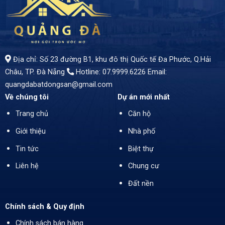
- Cơ hội hiếm có để sở hữu lô đất tuyệt đẹp trên đường Thành Thái, Phường Khuê Trung, Quận Cẩm Lệ - Trung tâm của một khu vực kinh doanh sầm uất, nơi tiềm năng phát triển không ngừng gia tăng. - Diện tích 100m² (5 x 20) - Giá bán 6 tỷ 5
Địa chỉ: Số 23 đường B1, khu đô thị Quốc tế Đa Phước, Q.Hải
Châu, TP. Đà Nẵng
Hotline: 07.9999.6226
Email:
quangdabatdongsan@gmail.com
Về chúng tôi
Dự án mới nhất
Trang chủ
Căn hộ
Giới thiệu
Nhà phố
Tin tức
Biệt thự
Liên hệ
Chung cư
Đất nền
Chính sách & Quy định
Chính sách bán hàng