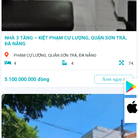
NHÀ 3 TẦNG – KIỆT PHẠM CỰ LƯỢNG, QUẬN SƠN TRÀ,
ĐÀ NẴNG
PHẠM CỰ LƯỢNG, QUẬN SƠN TRÀ, ĐÀ NẴNG
4
4
74
5.100.000.000
đồng
Xem ngay