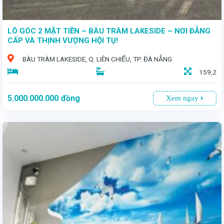
LÔ GÓC 2 MẶT TIỀN – BÀU TRÀM LAKESIDE – NƠI ĐẲNG
CẤP VÀ THỊNH VƯỢNG HỘI TỤ!
BÀU TRÀM LAKESIDE, Q. LIÊN CHIỂU, TP. ĐÀ NẴNG
159,2
5.000.000.000
đồng
Xem ngay