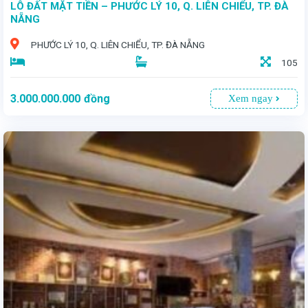
LÔ ĐẤT MẶT TIỀN – PHƯỚC LÝ 10, Q. LIÊN CHIỂU, TP. ĐÀ
NẴNG
PHƯỚC LÝ 10, Q. LIÊN CHIỂU, TP. ĐÀ NẴNG
105
3.000.000.000
đồng
Xem ngay