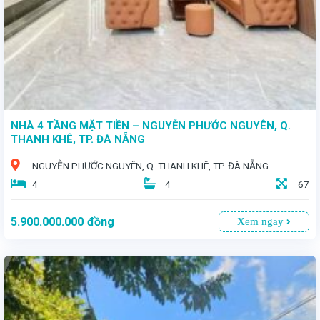
NHÀ 4 TẦNG MẶT TIỀN – NGUYỄN PHƯỚC NGUYÊN, Q.
THANH KHÊ, TP. ĐÀ NẴNG
NGUYỄN PHƯỚC NGUYÊN, Q. THANH KHÊ, TP. ĐÀ NẴNG
4
4
67
5.900.000.000
đồng
Xem ngay