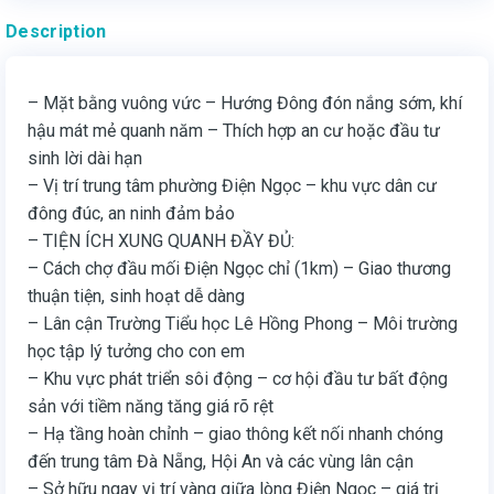
Description
– Mặt bằng vuông vức – Hướng Đông đón nắng sớm, khí
hậu mát mẻ quanh năm – Thích hợp an cư hoặc đầu tư
sinh lời dài hạn
– Vị trí trung tâm phường Điện Ngọc – khu vực dân cư
đông đúc, an ninh đảm bảo
– TIỆN ÍCH XUNG QUANH ĐẦY ĐỦ:
– Cách chợ đầu mối Điện Ngọc chỉ (1km) – Giao thương
thuận tiện, sinh hoạt dễ dàng
– Lân cận Trường Tiểu học Lê Hồng Phong – Môi trường
học tập lý tưởng cho con em
– Khu vực phát triển sôi động – cơ hội đầu tư bất động
sản với tiềm năng tăng giá rõ rệt
– Hạ tầng hoàn chỉnh – giao thông kết nối nhanh chóng
đến trung tâm Đà Nẵng, Hội An và các vùng lân cận
– Sở hữu ngay vị trí vàng giữa lòng Điện Ngọc – giá trị