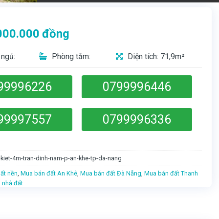
000.000
đồng
ngủ:
Phòng tắm:
Diện tích: 71,9m²
99996226
0799996446
99997557
0799996336
-kiet-4m-tran-dinh-nam-p-an-khe-tp-da-nang
ất nền
,
Mua bán đất An Khê
,
Mua bán đất Đà Nẵng
,
Mua bán đất Thanh
 nhà đất