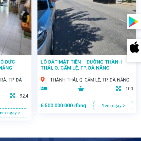
HÓ ĐỨC
LÔ ĐẤT MẶT TIỀN – ĐƯỜNG THÀNH
 NẴNG
THÁI, Q. CẨM LỆ, TP. ĐÀ NẴNG
RÀ, TP. ĐÀ
THÀNH THÁI, Q. CẨM LỆ, TP. ĐÀ NẴNG
100
92,4
6.500.000.000
đồng
Xem ngay
em ngay