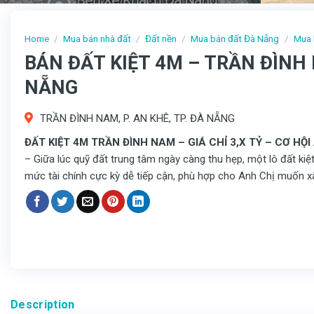
Home
/
Mua bán nhà đất
/
Đất nền
/
Mua bán đất Đà Nẵng
/
Mua 
BÁN ĐẤT KIỆT 4M – TRẦN ĐÌNH N
NẴNG
TRẦN ĐÌNH NAM, P. AN KHÊ, TP. ĐÀ NẴNG
ĐẤT KIỆT 4M TRẦN ĐÌNH NAM – GIÁ CHỈ 3,X TỶ – CƠ HỘ
– Giữa lúc quỹ đất trung tâm ngày càng thu hẹp, một lô đất kiệ
mức tài chính cực kỳ dễ tiếp cận, phù hợp cho Anh Chị muốn xâ
Description