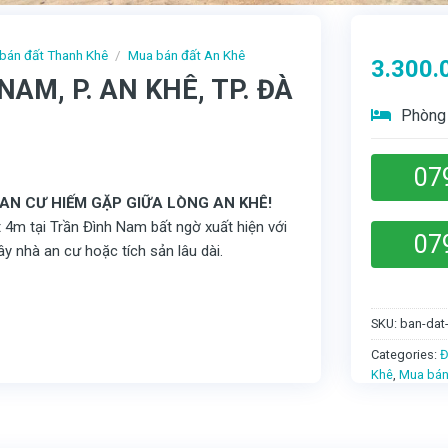
bán đất Thanh Khê
/
Mua bán đất An Khê
3.300.
AM, P. AN KHÊ, TP. ĐÀ
Phòng 
07
I AN CƯ HIẾM GẶP GIỮA LÒNG AN KHÊ!
t 4m tại Trần Đình Nam bất ngờ xuất hiện với
07
y nhà an cư hoặc tích sản lâu dài.
SKU:
ban-dat
Categories:
Đ
Khê
,
Mua bán