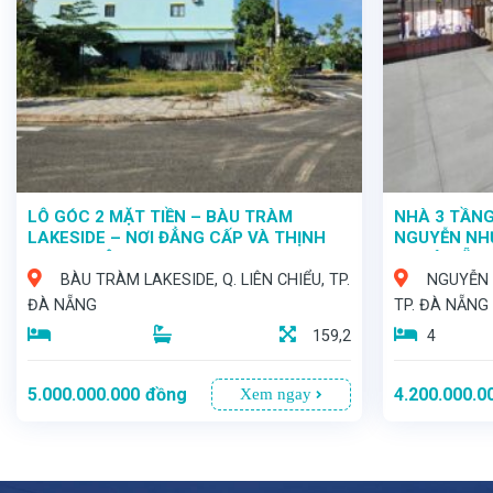
LÔ GÓC 2 MẶT TIỀN – BÀU TRÀM
NHÀ 3 TẦNG
LAKESIDE – NƠI ĐẲNG CẤP VÀ THỊNH
NGUYỄN NHƯ
VƯỢNG HỘI TỤ!
TP. ĐÀ NẴN
BÀU TRÀM LAKESIDE, Q. LIÊN CHIỂU, TP.
NGUYỄN 
ĐÀ NẴNG
TP. ĐÀ NẴNG
159,2
4
5.000.000.000
đồng
4.200.000.0
Xem ngay