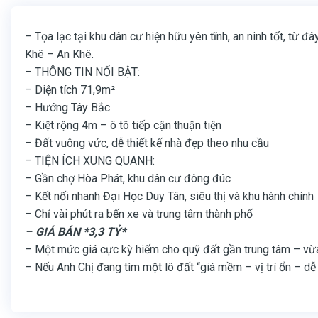
– Tọa lạc tại khu dân cư hiện hữu yên tĩnh, an ninh tốt, từ
Khê – An Khê.
– THÔNG TIN NỔI BẬT:
– Diện tích 71,9m²
– Hướng Tây Bắc
– Kiệt rộng 4m – ô tô tiếp cận thuận tiện
– Đất vuông vức, dễ thiết kế nhà đẹp theo nhu cầu
– TIỆN ÍCH XUNG QUANH:
– Gần chợ Hòa Phát, khu dân cư đông đúc
– Kết nối nhanh Đại Học Duy Tân, siêu thị và khu hành chính
– Chỉ vài phút ra bến xe và trung tâm thành phố
–
GIÁ BÁN *3,3 TỶ*
– Một mức giá cực kỳ hiếm cho quỹ đất gần trung tâm – vừa 
– Nếu Anh Chị đang tìm một lô đất “giá mềm – vị trí ổn – dễ