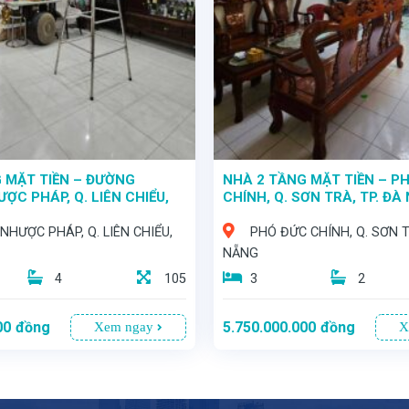
 MẶT TIỀN – ĐƯỜNG
NHÀ 2 TẦNG MẶT TIỀN – P
ỢC PHÁP, Q. LIÊN CHIỂU,
CHÍNH, Q. SƠN TRÀ, TP. ĐÀ
G
NHƯỢC PHÁP, Q. LIÊN CHIỂU,
PHÓ ĐỨC CHÍNH, Q. SƠN T
NẴNG
4
105
3
2
00
đồng
5.750.000.000
đồng
Xem ngay
X