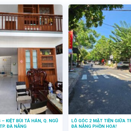
– KIỆT BÙI TÁ HÁN, Q. NGŨ
LÔ GÓC 2 MẶT TIỀN GIỮA 
TP. ĐÀ NẴNG
ĐÀ NẴNG PHỒN HOA!