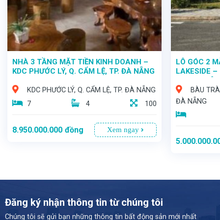
NHÀ 3 TẦNG MẶT TIỀN KINH DOANH –
LÔ GÓC 2 M
KDC PHƯỚC LÝ, Q. CẨM LỆ, TP. ĐÀ NẴNG
LAKESIDE –
VƯỢNG HỘI 
KDC PHƯỚC LÝ, Q. CẨM LỆ, TP. ĐÀ NẴNG
BÀU TRÀM
ĐÀ NẴNG
7
4
100
8.950.000.000
đồng
Xem ngay
5.000.000.0
Đăng ký nhận thông tin từ chúng tôi
Chúng tôi sẽ gửi bạn những thông tin bất động sản mới nhất