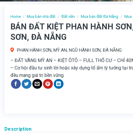
Home
/
Mua bán nhà đất
/
Đất nền
/
Mua bán đất Đà Nẵng
/
Mua 
BÁN ĐẤT KIỆT PHAN HÀNH SƠN
SƠN, ĐÀ NẴNG
PHAN HÀNH SƠN, MỸ AN, NGŨ HÀNH SƠN, ĐÀ NẴNG
– ĐẤT VÀNG MỸ AN – KIỆT ÔTÔ – FULL THỔ CƯ – CHỈ 40
– Cơ hội đầu tư sinh lời hoặc xây dựng tổ ấm lý tưởng tại t
đều mang giá trị bền vững.
Description