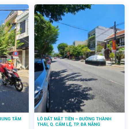
TRUNG TÂM
LÔ ĐẤT MẶT TIỀN – ĐƯỜNG THÀNH
THÁI, Q. CẨM LỆ, TP. ĐÀ NẴNG