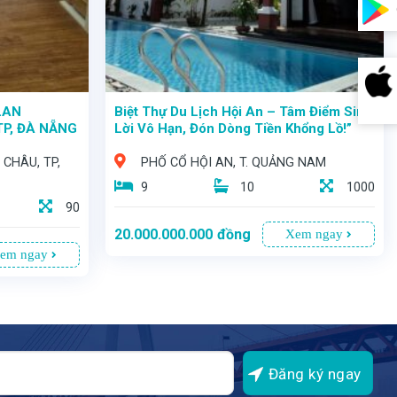
LAN
Biệt Thự Du Lịch Hội An – Tâm Điểm Sinh
TP, ĐÀ NẴNG
Lời Vô Hạn, Đón Dòng Tiền Khổng Lồ!”
 CHÂU, TP,
PHỐ CỔ HỘI AN, T. QUẢNG NAM
9
10
1000
90
20.000.000.000
đồng
Xem ngay
em ngay