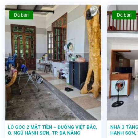
Đã bán
Đã bán
LÔ GÓC 2 MẶT TIỀN – ĐƯỜNG VIỆT BẮC,
NHÀ 3 TẦNG 
Q. NGŨ HÀNH SƠN, TP. ĐÀ NẴNG
HÀNH SƠN, 