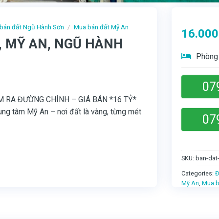
bán đất Ngũ Hành Sơn
/
Mua bán đất Mỹ An
16.000
, MỸ AN, NGŨ HÀNH
Phòng 
07
M RA ĐƯỜNG CHÍNH – GIÁ BÁN *16 TỶ*
rung tâm Mỹ An – nơi đất là vàng, từng mét
07
SKU:
ban-dat
Categories:
Đ
Mỹ An
,
Mua b