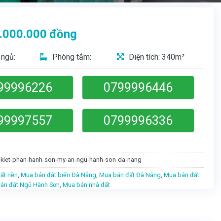
.000.000
đồng
ngủ:
Phòng tắm:
Diện tích: 340m²
99996226
0799996446
99997557
0799996336
-kiet-phan-hanh-son-my-an-ngu-hanh-son-da-nang
ất nền
,
Mua bán đất biển Đà Nẵng
,
Mua bán đất Đà Nẵng
,
Mua bán đất
án đất Ngũ Hành Sơn
,
Mua bán nhà đất