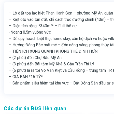
– Lô đất tọa lạc kiệt Phan Hành Sơn – phường Mỹ An, quận
– Kiệt ôtô vào tận đất, chỉ cách trục đường chính (40m) – th
– Diện tích rộng: *340m²* – Full thổ cư
-Ngang 8,5m vuông vức
– Dễ quy hoạch biệt thự, homestay, căn hộ dịch vụ hoặc vill
– Hướng Đông Bắc mát mẻ – đón nắng sáng, phong thủy tài 
– TIỆN ÍCH XUNG QUANH KHÔNG THỂ ĐỈNH HƠN:
– (2 phút) đến Chợ Bắc Mỹ An
– (3 phút) đến Bãi tắm Mỹ Khê & Cầu Trần Thị Lý
– (6 phút) là ra tới Võ Văn Kiệt và Cầu Rồng – trung tâm TP
– GIÁ BÁN *16 TỶ*
– Sản phẩm siêu hiếm tại khu vực – Bất Động Sản đầu tư si
Các dự án BĐS liên quan