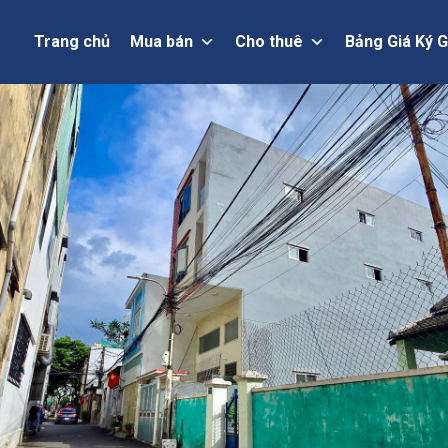
Trang chủ
Mua bán
Cho thuê
Bảng Giá Ký G