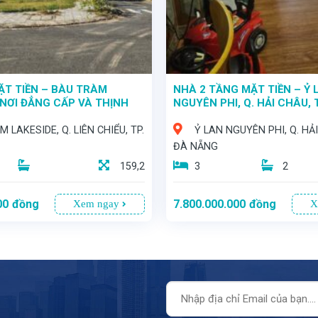
ẶT TIỀN – BÀU TRÀM
NHÀ 2 TẦNG MẶT TIỀN – Ỷ 
 NƠI ĐẲNG CẤP VÀ THỊNH
NGUYÊN PHI, Q. HẢI CHÂU, 
TỤ!
 LAKESIDE, Q. LIÊN CHIỂU, TP.
Ỷ LAN NGUYÊN PHI, Q. HẢI
ĐÀ NẴNG
159,2
3
2
00
đồng
7.800.000.000
đồng
Xem ngay
X