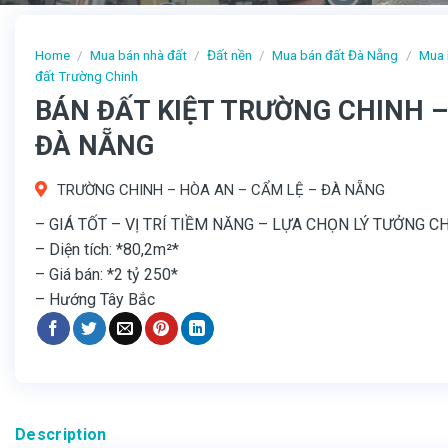
Home
/
Mua bán nhà đất
/
Đất nền
/
Mua bán đất Đà Nẵng
/
Mua 
đất Trường Chinh
BÁN ĐẤT KIỆT TRƯỜNG CHINH –
ĐÀ NẴNG
TRƯỜNG CHINH – HÒA AN – CẨM LỆ – ĐÀ NẴNG
– GIÁ TỐT – VỊ TRÍ TIỀM NĂNG – LỰA CHỌN LÝ TƯỞNG C
– Diện tích: *80,2m²*
– Giá bán: *2 tỷ 250*
– Hướng Tây Bắc
Description