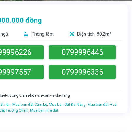
000.000
đồng
ngủ:
Phòng tắm:
Diện tích: 80,2m²
99996226
0799996446
99997557
0799996336
-kiet-truong-chinh-hoa-an-cam-le-da-nang
ất nền
,
Mua bán đất Cẩm Lệ
,
Mua bán đất Đà Nẵng
,
Mua bán đất Hoà
đất Trường Chinh
,
Mua bán nhà đất