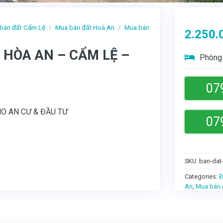
bán đất Cẩm Lệ
/
Mua bán đất Hoà An
/
Mua bán
2.250.
 HÒA AN – CẨM LỆ –
Phòng 
07
HO AN CƯ & ĐẦU TƯ
07
SKU:
ban-dat
Categories:
Đ
An
,
Mua bán 