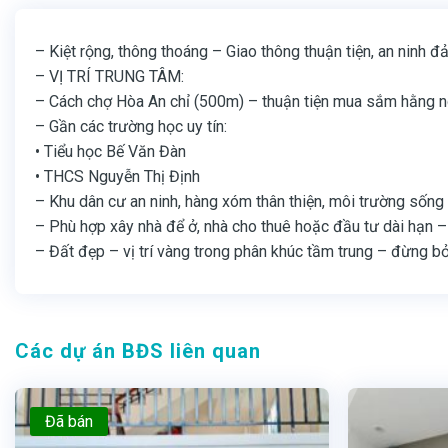
– Kiệt rộng, thông thoáng – Giao thông thuận tiện, an ninh 
– VỊ TRÍ TRUNG TÂM:
– Cách chợ Hòa An chỉ (500m) – thuận tiện mua sắm hằng 
– Gần các trường học uy tín:
• Tiểu học Bế Văn Đàn
• THCS Nguyễn Thị Định
– Khu dân cư an ninh, hàng xóm thân thiện, môi trường sống 
– Phù hợp xây nhà để ở, nhà cho thuê hoặc đầu tư dài hạn – g
– Đất đẹp – vị trí vàng trong phân khúc tầm trung – đừng bỏ 
Các dự án BĐS liên quan
Đã bán