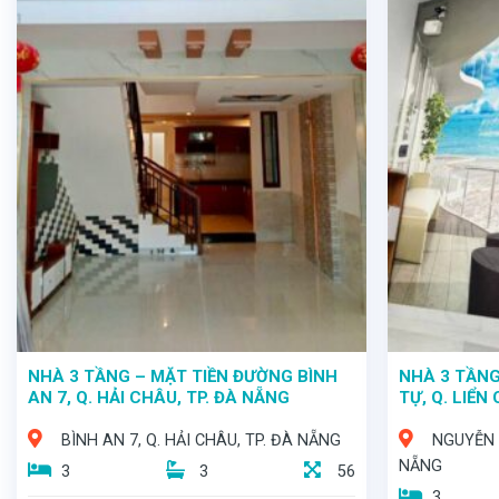
NHÀ 3 TẦNG – MẶT TIỀN ĐƯỜNG BÌNH
NHÀ 3 TẦNG
AN 7, Q. HẢI CHÂU, TP. ĐÀ NẴNG
TỰ, Q. LIỂN
BÌNH AN 7, Q. HẢI CHÂU, TP. ĐÀ NẴNG
NGUYỄN H
NẴNG
3
3
56
3