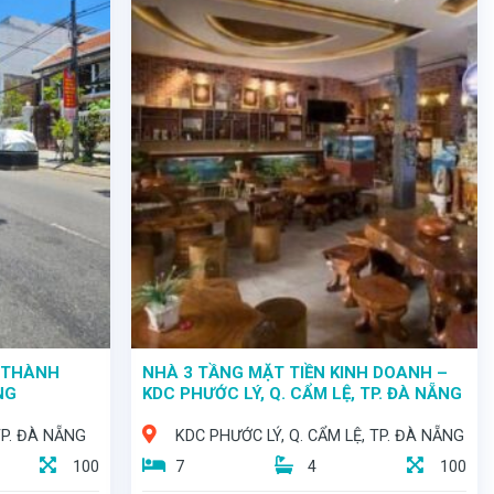
G THÀNH
NHÀ 3 TẦNG MẶT TIỀN KINH DOANH –
NG
KDC PHƯỚC LÝ, Q. CẨM LỆ, TP. ĐÀ NẴNG
TP. ĐÀ NẴNG
KDC PHƯỚC LÝ, Q. CẨM LỆ, TP. ĐÀ NẴNG
100
7
4
100