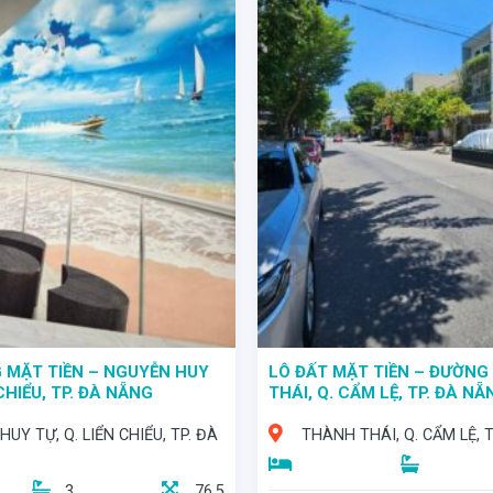
 MẶT TIỀN – NGUYỄN HUY
LÔ ĐẤT MẶT TIỀN – ĐƯỜN
 CHIỂU, TP. ĐÀ NẴNG
THÁI, Q. CẨM LỆ, TP. ĐÀ NẴ
UY TỰ, Q. LIỂN CHIỂU, TP. ĐÀ
THÀNH THÁI, Q. CẨM LỆ, 
3
76,5