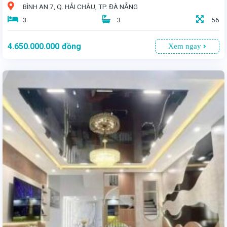
BÌNH AN 7, Q. HẢI CHÂU, TP. ĐÀ NẴNG
3
3
56
4.650.000.000
đồng
Xem ngay