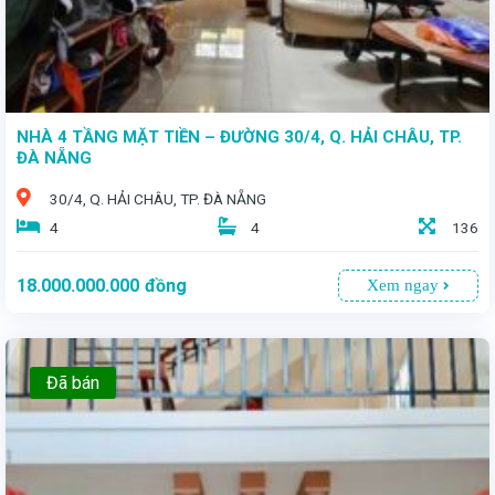
NHÀ 4 TẦNG MẶT TIỀN – ĐƯỜNG 30/4, Q. HẢI CHÂU, TP.
ĐÀ NẴNG
30/4, Q. HẢI CHÂU, TP. ĐÀ NẴNG
4
4
136
18.000.000.000
đồng
Xem ngay
Đã bán