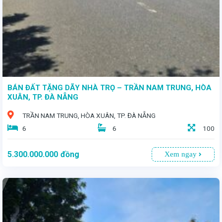
BÁN ĐẤT TẶNG DÃY NHÀ TRỌ – TRẦN NAM TRUNG, HÒA
XUÂN, TP. ĐÀ NẴNG
TRẦN NAM TRUNG, HÒA XUÂN, TP. ĐÀ NẴNG
6
6
100
5.300.000.000
đồng
Xem ngay