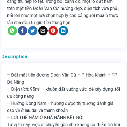
càng thu hẹp rõ rệt. Trong bối cảnh đó, một lô đất nằm
trên mặt tiền Đoàn Văn Cừ, hướng đẹp, diện tích vừa phải,
nổi lên như một lựa chọn hợp lý cho cả người mua ở thực
lẫn nhà đầu tư giữ tiền trung hạn.
Description
– Đất mặt tiền đường Đoàn Văn Cừ – P. Hòa Khánh – TP.
Đà Nẵng
– Diện tích: 95m² – khuôn đất vuông vức, dễ xây dựng, tối
ưu công năng
– Hướng Đông Nam – hướng được thị trường đánh giá
cao về ở lâu dài và thanh khoản
– LỢI THẾ NẰM Ở KHẢ NĂNG KẾT NỐI
Từ vị trí này, việc di chuyển gần như không có điểm trừ khi