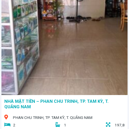
- Diện tích: 89,2m² - Giá bán: 6 tỷ - Hướng Tây - Vị trí đắc địa: Nằm trên mặt đường nhựa 5m, chỉ cách bãi biển Mỹ Khê 200m, tạo nên môi trường sống mát mẻ quanh năm.
NHÀ MẶT TIỀN – PHAN CHU TRINH, TP. TAM KỲ, T.
QUẢNG NAM
PHAN CHU TRINH, TP. TAM KỲ, T. QUẢNG NAM
2
1
197,8