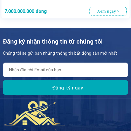
7.000.000.000
đồng
Xem ngay
Đăng ký nhận thông tin từ chúng tôi
Chúng tôi sẽ gửi bạn những thông tin bất động sản mới nhất
- Sở hữu mặt tiền rộng rãi, chia thành 2 gian lớn - Diện tích lớn 197,8m² - Giá bán: 7 TỶ