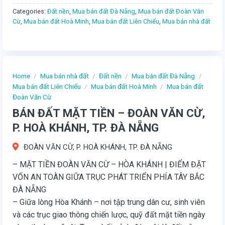
Categories:
Đất nền
,
Mua bán đất Đà Nẵng
,
Mua bán đất Đoàn Văn
Cừ
,
Mua bán đất Hoà Minh
,
Mua bán đất Liên Chiểu
,
Mua bán nhà đất
Home
/
Mua bán nhà đất
/
Đất nền
/
Mua bán đất Đà Nẵng
/
Mua bán đất Liên Chiểu
/
Mua bán đất Hoà Minh
/
Mua bán đất
Đoàn Văn Cừ
BÁN ĐẤT MẶT TIỀN – ĐOÀN VĂN CỪ,
P. HOÀ KHÁNH, TP. ĐÀ NẴNG
ĐOÀN VĂN CỪ, P. HOÀ KHÁNH, TP. ĐÀ NẴNG
– MẶT TIỀN ĐOÀN VĂN CỪ – HÒA KHÁNH | ĐIỂM ĐẶT
VỐN AN TOÀN GIỮA TRỤC PHÁT TRIỂN PHÍA TÂY BẮC
ĐÀ NẴNG
– Giữa lòng Hòa Khánh – nơi tập trung dân cư, sinh viên
và các trục giao thông chiến lược, quỹ đất mặt tiền ngày