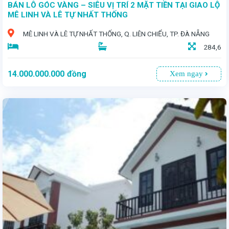
BÁN LÔ GÓC VÀNG – SIÊU VỊ TRÍ 2 MẶT TIỀN TẠI GIAO LỘ
MÊ LINH VÀ LÊ TỰ NHẤT THỐNG
MÊ LINH VÀ LÊ TỰ NHẤT THỐNG, Q. LIÊN CHIỂU, TP. ĐÀ NẴNG
284,6
14.000.000.000
đồng
Xem ngay