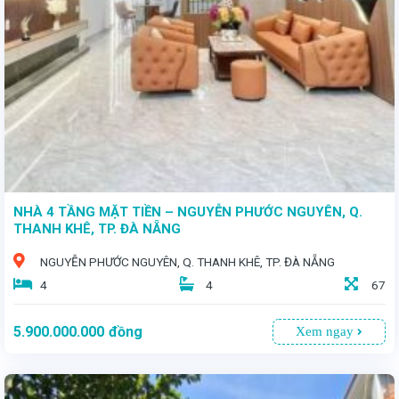
- Diện tích: *56m²* - Giá bán: *4 tỷ 650 triệu* - Hướng Đông - Đường rộng: 7m, thông thoáng, xe cộ di chuyển thoải mái
NHÀ 4 TẦNG MẶT TIỀN – NGUYỄN PHƯỚC NGUYÊN, Q.
THANH KHÊ, TP. ĐÀ NẴNG
NGUYỄN PHƯỚC NGUYÊN, Q. THANH KHÊ, TP. ĐÀ NẴNG
4
4
67
5.900.000.000
đồng
Xem ngay