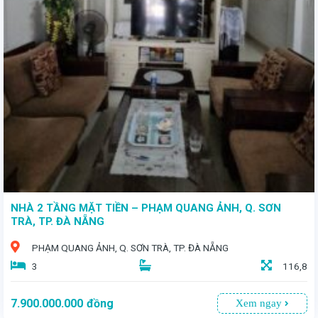
- Toạ lạc tại vị trí vàng ngay trung tâm kinh tế chiến lược của TP. Đà Nẵng, - Lô đất diện tích rộng 159,2m² - Giá bán: 5 tỷ
NHÀ 2 TẦNG MẶT TIỀN – PHẠM QUANG ẢNH, Q. SƠN
TRÀ, TP. ĐÀ NẴNG
PHẠM QUANG ẢNH, Q. SƠN TRÀ, TP. ĐÀ NẴNG
3
116,8
7.900.000.000
đồng
Xem ngay