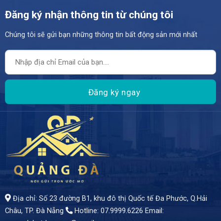
Đăng ký nhận thông tin từ chúng tôi
Chúng tôi sẽ gửi bạn những thông tin bất động sản mới nhất
- Cơ hội hiếm có để sở hữu lô đất tuyệt đẹp trên đường Thành Thái, Phường Khuê Trung, Quận Cẩm Lệ - Trung tâm của một khu vực kinh doanh sầm uất, nơi tiềm năng phát triển không ngừng gia tăng. - Diện tích 100m² (5 x 20) - Giá bán 6 tỷ 5
Địa chỉ: Số 23 đường B1, khu đô thị Quốc tế Đa Phước, Q.Hải
Châu, TP. Đà Nẵng
Hotline: 07.9999.6226
Email: