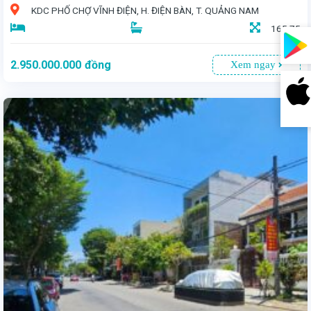
KDC PHỐ CHỢ VĨNH ĐIỆN, H. ĐIỆN BÀN, T. QUẢNG NAM
165,75
2.950.000.000
đồng
Xem ngay