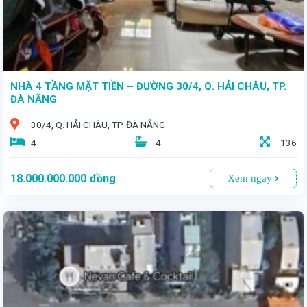
NHÀ 4 TẦNG MẶT TIỀN – ĐƯỜNG 30/4, Q. HẢI CHÂU, TP.
ĐÀ NẴNG
30/4, Q. HẢI CHÂU, TP. ĐÀ NẴNG
4
4
136
18.000.000.000
đồng
Xem ngay