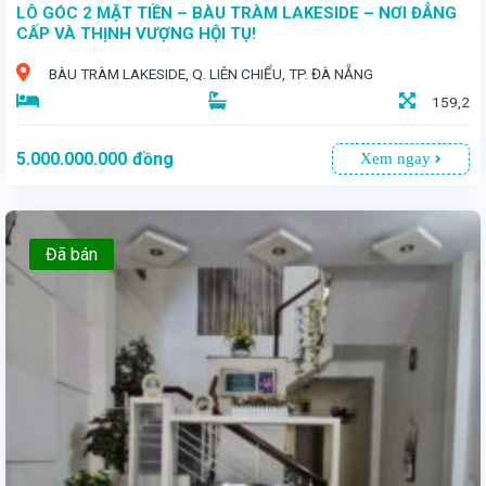
LÔ GÓC 2 MẶT TIỀN – BÀU TRÀM LAKESIDE – NƠI ĐẲNG
CẤP VÀ THỊNH VƯỢNG HỘI TỤ!
BÀU TRÀM LAKESIDE, Q. LIÊN CHIỂU, TP. ĐÀ NẴNG
159,2
5.000.000.000
đồng
Xem ngay
Đã bán