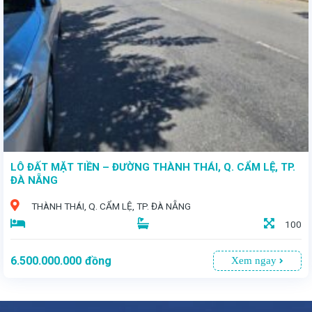
- Cơ Hội Đầu Tư Sinh Lời Tuyệt Vời! - Chính chủ cần bán lô đất vàng tọa lạc tại khu dân cư sầm uất của thị trấn Vĩnh Điện, huyện Điện Bàn, tỉnh Quảng Nam. - Diện tích rộng rãi: 165,75m² - Giá bán: 2 tỷ 950 triệu
LÔ ĐẤT MẶT TIỀN – ĐƯỜNG THÀNH THÁI, Q. CẨM LỆ, TP.
ĐÀ NẴNG
THÀNH THÁI, Q. CẨM LỆ, TP. ĐÀ NẴNG
100
6.500.000.000
đồng
Xem ngay