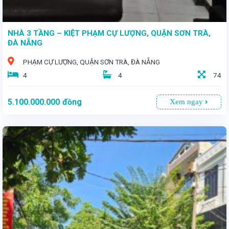
NHÀ 3 TẦNG – KIỆT PHẠM CỰ LƯỢNG, QUẬN SƠN TRÀ,
ĐÀ NẴNG
PHẠM CỰ LƯỢNG, QUẬN SƠN TRÀ, ĐÀ NẴNG
4
4
74
5.100.000.000
đồng
Xem ngay