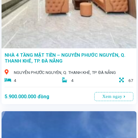
NHÀ 4 TẦNG MẶT TIỀN – NGUYỄN PHƯỚC NGUYÊN, Q.
THANH KHÊ, TP. ĐÀ NẴNG
NGUYỄN PHƯỚC NGUYÊN, Q. THANH KHÊ, TP. ĐÀ NẴNG
4
4
67
5.900.000.000
đồng
Xem ngay