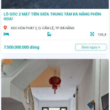
LÔ GÓC 2 MẶT TIỀN GIỮA TRUNG TÂM ĐÀ NẴNG PHỒN
HOA!
KDC HÒA PHÁT 2, Q. CẨM LỆ, TP. ĐÀ NẴNG
103,4
7.500.000.000
đồng
Xem ngay