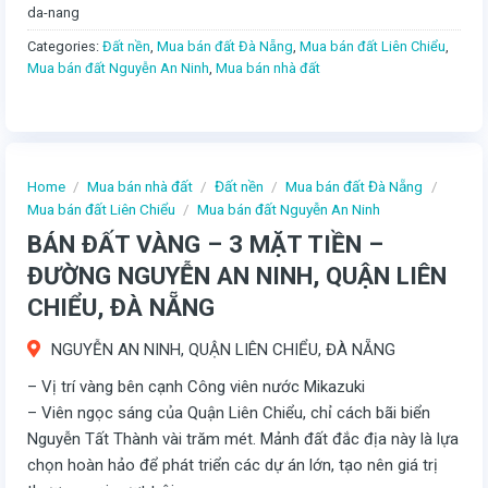
da-nang
Categories:
Đất nền
,
Mua bán đất Đà Nẵng
,
Mua bán đất Liên Chiểu
,
Mua bán đất Nguyễn An Ninh
,
Mua bán nhà đất
Home
/
Mua bán nhà đất
/
Đất nền
/
Mua bán đất Đà Nẵng
/
Mua bán đất Liên Chiểu
/
Mua bán đất Nguyễn An Ninh
BÁN ĐẤT VÀNG – 3 MẶT TIỀN –
ĐƯỜNG NGUYỄN AN NINH, QUẬN LIÊN
CHIỂU, ĐÀ NẴNG
NGUYỄN AN NINH, QUẬN LIÊN CHIỂU, ĐÀ NẴNG
– Vị trí vàng bên cạnh Công viên nước Mikazuki
– Viên ngọc sáng của Quận Liên Chiểu, chỉ cách bãi biển
Nguyễn Tất Thành vài trăm mét. Mảnh đất đắc địa này là lựa
chọn hoàn hảo để phát triển các dự án lớn, tạo nên giá trị