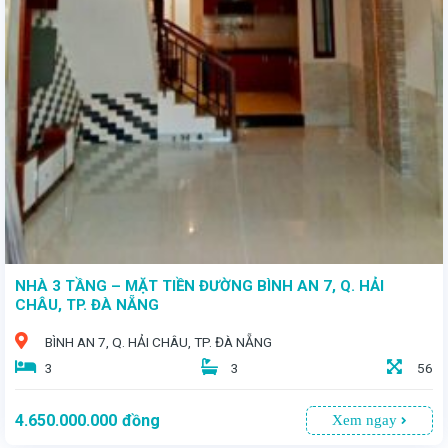
- Cơ Hội Đầu Tư Sinh Lời Tuyệt Vời! - Chính chủ cần bán lô đất vàng tọa lạc tại khu dân cư sầm uất của thị trấn Vĩnh Điện, huyện Điện Bàn, tỉnh Quảng Nam. - Diện tích rộng rãi: 165,75m² - Giá bán: 2 tỷ 950 triệu
NHÀ 3 TẦNG – MẶT TIỀN ĐƯỜNG BÌNH AN 7, Q. HẢI
CHÂU, TP. ĐÀ NẴNG
BÌNH AN 7, Q. HẢI CHÂU, TP. ĐÀ NẴNG
3
3
56
4.650.000.000
đồng
Xem ngay