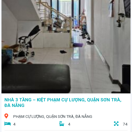
- Toạ lạc tại vị trí đắc địa trong KDC Hòa Phát 2, quận Cẩm Lệ, TP. Đà Nẵng - Lô đất với diện tích 103,4m² - Giá bán: 7 tỷ 5
NHÀ 3 TẦNG – KIỆT PHẠM CỰ LƯỢNG, QUẬN SƠN TRÀ,
ĐÀ NẴNG
PHẠM CỰ LƯỢNG, QUẬN SƠN TRÀ, ĐÀ NẴNG
4
4
74