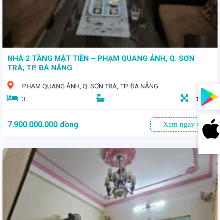
NHÀ 2 TẦNG MẶT TIỀN – PHẠM QUANG ẢNH, Q. SƠN
TRÀ, TP. ĐÀ NẴNG
PHẠM QUANG ẢNH, Q. SƠN TRÀ, TP. ĐÀ NẴNG
3
116,8
7.900.000.000
đồng
Xem ngay