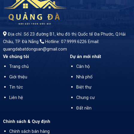
- Vị trí đắc địa, gần ngã tư, đường 7.5m rộng rãi. - Nhà 2 tầng, diện tích 92,4m² - Giá bán: 5 Tỷ 750
Địa chỉ: Số 23 đường B1, khu đô thị Quốc tế Đa Phước, Q.Hải
Châu, TP. Đà Nẵng
Hotline: 07.9999.6226
Email:
quangdabatdongsan@gmail.com
Về chúng tôi
Dự án mới nhất
Trang chủ
Căn hộ
Giới thiệu
Nhà phố
Tin tức
Biệt thự
Liên hệ
Chung cư
Đất nền
Chính sách & Quy định
Chính sách bán hàng