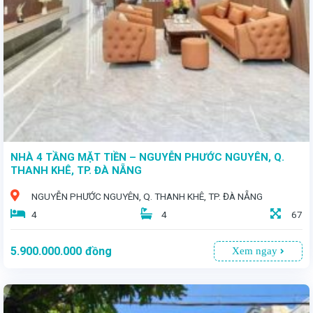
NHÀ 4 TẦNG MẶT TIỀN – NGUYỄN PHƯỚC NGUYÊN, Q.
THANH KHÊ, TP. ĐÀ NẴNG
NGUYỄN PHƯỚC NGUYÊN, Q. THANH KHÊ, TP. ĐÀ NẴNG
4
4
67
5.900.000.000
đồng
Xem ngay