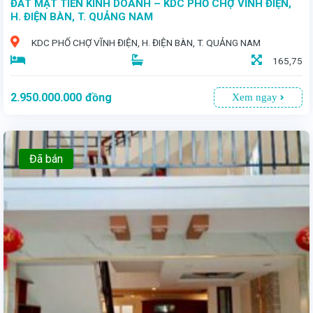
ĐẤT MẶT TIỀN KINH DOANH – KDC PHỐ CHỢ VĨNH ĐIỆN,
H. ĐIỆN BÀN, T. QUẢNG NAM
KDC PHỐ CHỢ VĨNH ĐIỆN, H. ĐIỆN BÀN, T. QUẢNG NAM
165,75
2.950.000.000
đồng
Xem ngay
Đã bán