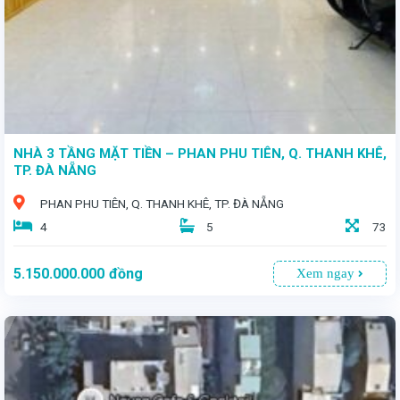
NHÀ 3 TẦNG MẶT TIỀN – PHAN PHU TIÊN, Q. THANH KHÊ,
TP. ĐÀ NẴNG
PHAN PHU TIÊN, Q. THANH KHÊ, TP. ĐÀ NẴNG
4
5
73
5.150.000.000
đồng
Xem ngay