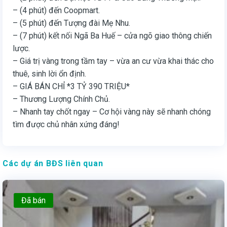
– (4 phút) đến Coopmart.
– (5 phút) đến Tượng đài Mẹ Nhu.
– (7 phút) kết nối Ngã Ba Huế – cửa ngõ giao thông chiến
lược.
– Giá trị vàng trong tầm tay – vừa an cư vừa khai thác cho
thuê, sinh lời ổn định.
– GIÁ BÁN CHỈ *3 TỶ 390 TRIỆU*
– Thương Lượng Chính Chủ.
– Nhanh tay chốt ngay – Cơ hội vàng này sẽ nhanh chóng
tìm được chủ nhân xứng đáng!
Các dự án BĐS liên quan
Đã bán