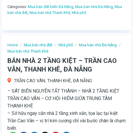
Categories:
Mua bán đất biển Đà Nẵng
,
Mua bán nhà Đà Nẵng
,
Mua
bán nhà đất
,
Mua bán nhà Thanh Khê
,
Nhà phố
Home
/
Mua bán nhà đất
/
Nhà phố
/
Mua bán nhà Đà Nẵng
/
Mua bán nhà Thanh Khê
BÁN NHÀ 2 TẦNG KIỆT – TRẦN CAO
VÂN, THANH KHÊ, ĐÀ NẴNG
TRẦN CAO VÂN, THANH KHÊ, ĐÀ NẴNG
– SÁT BIỂN NGUYỄN TẤT THÀNH – NHÀ 2 TẦNG KIỆT
TRẦN CAO VÂN – CƠ HỘI HIẾM GIỮA TRUNG TÂM
THANH KHÊ
– Sở hữu ngay căn nhà 2 tầng xinh xắn, tọa lạc tại kiệt
Trần Cao Vân – vị trí kim cương chỉ vài bước chân là chạm
biển.