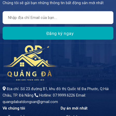
Chúng tôi sẽ gửi bạn những thông tin bất động sản mới nhất
– Cơ Hội Vàng Cho Nhà Đầu Tư Thông Thái!" - Tọa lạc tại vị trí vàng trên đường Trần Nam Trung, phường Hòa Xuân, quận Cẩm Lệ, Tp. Đà Nẵng - Diện tích 100m2 - Giá bán: 5 tỷ 3
Địa chỉ: Số 23 đường B1, khu đô thị Quốc tế Đa Phước, Q.Hải
Châu, TP. Đà Nẵng
Hotline: 07.9999.6226
Email:
quangdabatdongsan@gmail.com
Về chúng tôi
Dự án mới nhất