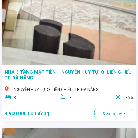
- Chào đón quý khách đến với ngôi nhà vườn thoáng mát nằm trên trục đường Trường Chinh, thuộc Q. Cẩm Lệ sầm uất, ngôi nhà vườn rộng lớn này chính là thiên đường an cư giữa lòng thành phố Đà Nẵng - Diện tích 300m2 - Giá bán 5 tỷ 2
NHÀ 3 TẦNG MẶT TIỀN – NGUYỄN HUY TỰ, Q. LIỂN CHIỂU,
TP. ĐÀ NẴNG
NGUYỄN HUY TỰ, Q. LIỂN CHIỂU, TP. ĐÀ NẴNG
3
3
76,5
4.900.000.000
đồng
Xem ngay