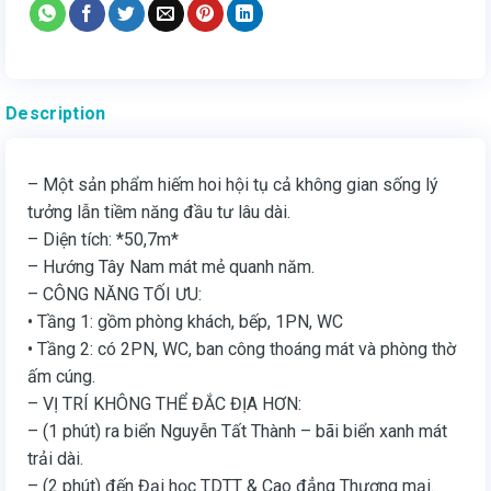
Description
– Một sản phẩm hiếm hoi hội tụ cả không gian sống lý
tưởng lẫn tiềm năng đầu tư lâu dài.
– Diện tích: *50,7m*
– Hướng Tây Nam mát mẻ quanh năm.
– CÔNG NĂNG TỐI ƯU:
• Tầng 1: gồm phòng khách, bếp, 1PN, WC
• Tầng 2: có 2PN, WC, ban công thoáng mát và phòng thờ
ấm cúng.
– VỊ TRÍ KHÔNG THỂ ĐẮC ĐỊA HƠN:
– (1 phút) ra biển Nguyễn Tất Thành – bãi biển xanh mát
trải dài.
– (2 phút) đến Đại học TDTT & Cao đẳng Thương mại.