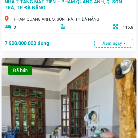
NHÀ 2 TẦNG MẶT TIỀN – PHẠM QUANG ẢNH, Q. SƠN
TRÀ, TP. ĐÀ NẴNG
PHẠM QUANG ẢNH, Q. SƠN TRÀ, TP. ĐÀ NẴNG
3
116,8
7.900.000.000
đồng
Xem ngay
Đã bán