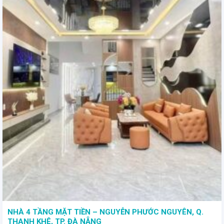
NHÀ 4 TẦNG MẶT TIỀN – NGUYỄN PHƯỚC NGUYÊN, Q.
THANH KHÊ, TP. ĐÀ NẴNG