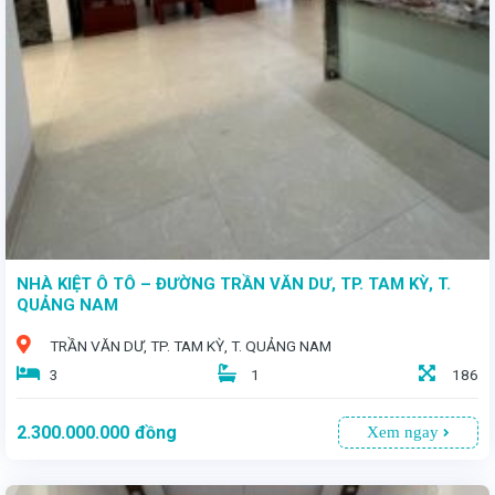
- Vị trí vàng: Nằm ngay trung tâm quận Thanh Khê, đường 7m5, thuận tiện cho mọi loại hình kinh doanh. - Thiết kế đẳng cấp: Nhà 4 tầng với diện tích đất 67m², diện tích sử dụng 270m². - Giá hấp dẫn: 5 tỷ 900 triệu.
NHÀ KIỆT Ô TÔ – ĐƯỜNG TRẦN VĂN DƯ, TP. TAM KỲ, T.
QUẢNG NAM
TRẦN VĂN DƯ, TP. TAM KỲ, T. QUẢNG NAM
3
1
186
2.300.000.000
đồng
Xem ngay