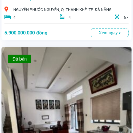
NGUYỄN PHƯỚC NGUYÊN, Q. THANH KHÊ, TP. ĐÀ NẴNG
4
4
67
5.900.000.000
đồng
Xem ngay
Đã bán