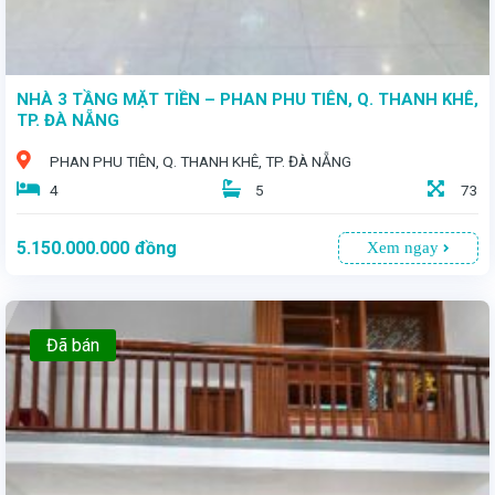
NHÀ 3 TẦNG MẶT TIỀN – PHAN PHU TIÊN, Q. THANH KHÊ,
TP. ĐÀ NẴNG
PHAN PHU TIÊN, Q. THANH KHÊ, TP. ĐÀ NẴNG
4
5
73
5.150.000.000
đồng
Xem ngay
Đã bán