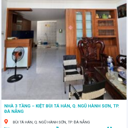
- Nằm trên trục đường lớn Lý Thái Tông, cách bãi tắm chỉ 70m, gần chợ Phú Lộc, thuận tiện di chuyển - Diện tích 73m², tổng diện tích sử dụng lên đến 250m² - Giá bán: 5 tỷ 150 triệu
NHÀ 3 TẦNG – KIỆT BÙI TÁ HÁN, Q. NGŨ HÀNH SƠN, TP.
ĐÀ NẴNG
BÙI TÁ HÁN, Q. NGŨ HÀNH SƠN, TP. ĐÀ NẴNG