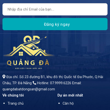
- Vị Trí Đắc Địa Đón Đầu Tương Lai!** - Cơ hội sở hữu lô đất vàng tại quận Liên Chiểu, nơi lý tưởng để an cư và đầu tư. Lô đất nằm trên đường Phước Lý 10 - Mặt tiền hướng Đông Bắc, mang đến không gian sống thoáng đãng, đón ánh sáng tự nhiên mỗi ngày. - Diện tích 105m², - Giá bán hấp dẫn chỉ 3 tỷ đồng
Địa chỉ: Số 23 đường B1, khu đô thị Quốc tế Đa Phước, Q.Hải
Châu, TP. Đà Nẵng
Hotline: 07.9999.6226
Email:
quangdabatdongsan@gmail.com
Về chúng tôi
Dự án mới nhất
Trang chủ
Căn hộ