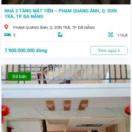
NHÀ 2 TẦNG MẶT TIỀN – PHẠM QUANG ẢNH, Q. SƠN
TRÀ, TP. ĐÀ NẴNG
PHẠM QUANG ẢNH, Q. SƠN TRÀ, TP. ĐÀ NẴNG
3
116,8
7.900.000.000
đồng
Xem ngay
Đã bán