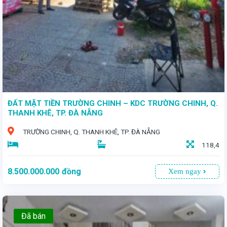
ĐẤT MẶT TIỀN TRƯỜNG CHINH – KDC TRƯỜNG CHINH, Q.
THANH KHÊ, TP. ĐÀ NẴNG
TRƯỜNG CHINH, Q. THANH KHÊ, TP. ĐÀ NẴNG
118,4
8.500.000.000
đồng
Xem ngay
Đã bán