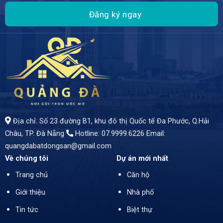
- BÁN ĐẤT MẶT TIỀN TRƯỜNG CHINH – AN KHÊ – THANH KHÊ – ĐÀ NẴNG
Địa chỉ: Số 23 đường B1, khu đô thị Quốc tế Đa Phước, Q.Hải
Châu, TP. Đà Nẵng
Hotline: 07.9999.6226
Email:
quangdabatdongsan@gmail.com
Về chúng tôi
Dự án mới nhất
Trang chủ
Căn hộ
Giới thiệu
Nhà phố
Tin tức
Biệt thự