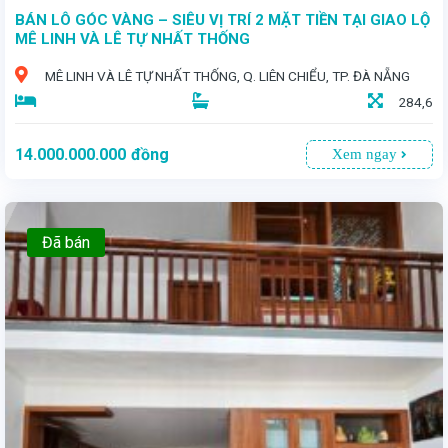
BÁN LÔ GÓC VÀNG – SIÊU VỊ TRÍ 2 MẶT TIỀN TẠI GIAO LỘ
MÊ LINH VÀ LÊ TỰ NHẤT THỐNG
MÊ LINH VÀ LÊ TỰ NHẤT THỐNG, Q. LIÊN CHIỂU, TP. ĐÀ NẴNG
284,6
14.000.000.000
đồng
Xem ngay
Đã bán