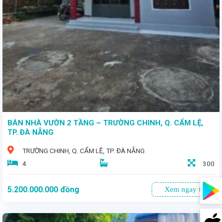
- Diện tích: *56m²* - Giá bán: *4 tỷ 650 triệu* - Hướng Đông - Đường rộng: 7m, thông thoáng, xe cộ di chuyển thoải mái
BÁN NHÀ VƯỜN 2 TẦNG – TRƯỜNG CHINH, Q. CẨM LỆ,
TP. ĐÀ NẴNG
TRƯỜNG CHINH, Q. CẨM LỆ, TP. ĐÀ NẴNG
4
300
5.200.000.000
đồng
Xem ngay