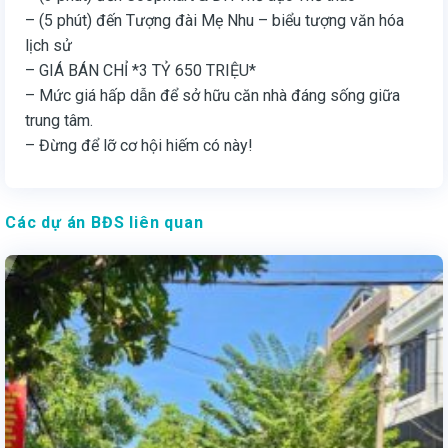
– (5 phút) đến Tượng đài Mẹ Nhu – biểu tượng văn hóa
lịch sử
– GIÁ BÁN CHỈ *3 TỶ 650 TRIỆU*
– Mức giá hấp dẫn để sở hữu căn nhà đáng sống giữa
trung tâm.
– Đừng để lỡ cơ hội hiếm có này!
Các dự án BĐS liên quan