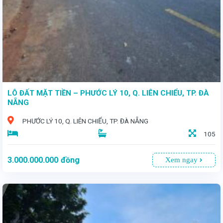
LÔ ĐẤT MẶT TIỀN – PHƯỚC LÝ 10, Q. LIÊN CHIỂU, TP. ĐÀ
NẴNG
PHƯỚC LÝ 10, Q. LIÊN CHIỂU, TP. ĐÀ NẴNG
105
3.000.000.000
đồng
Xem ngay