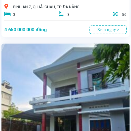
BÌNH AN 7, Q. HẢI CHÂU, TP. ĐÀ NẴNG
3
3
56
4.650.000.000
đồng
Xem ngay