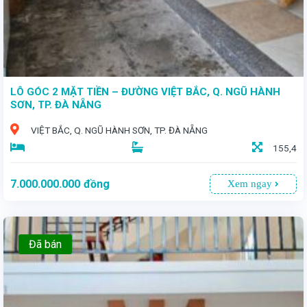
LÔ GÓC 2 MẶT TIỀN – ĐƯỜNG VIỆT BẮC, Q. NGŨ HÀNH
SƠN, TP. ĐÀ NẴNG
VIỆT BẮC, Q. NGŨ HÀNH SƠN, TP. ĐÀ NẴNG
155,4
7.000.000.000
đồng
Xem ngay
Đã bán