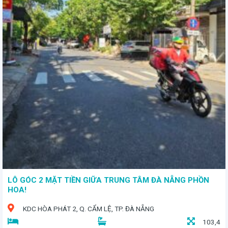
LÔ GÓC 2 MẶT TIỀN GIỮA TRUNG TÂM ĐÀ NẴNG PHỒN
HOA!
KDC HÒA PHÁT 2, Q. CẨM LỆ, TP. ĐÀ NẴNG
103,4