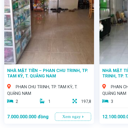
NHÀ MẶT TIỀN – PHAN CHU TRINH, TP.
NHÀ MẶT T
TAM KỲ, T. QUẢNG NAM
TRINH, TP. 
PHAN CHU TRINH, TP. TAM KỲ, T.
PHAN CHU
QUẢNG NAM
QUẢNG NAM
2
1
197,8
3
7.000.000.000
đồng
12.100.000.
Xem ngay