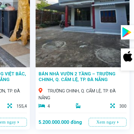
G VIỆT BẮC,
BÁN NHÀ VƯỜN 2 TẦNG – TRƯỜNG
NẴNG
CHINH, Q. CẨM LỆ, TP. ĐÀ NẴNG
ƠN, TP. ĐÀ
TRƯỜNG CHINH, Q. CẨM LỆ, TP. ĐÀ
NẴNG
155,4
4
300
5.200.000.000
đồng
em ngay
Xem ngay