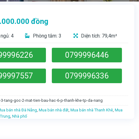
.000.000
đồng
ngủ: 4
Phòng tắm: 3
Diện tích: 79,4m²
99996226
0799996446
99997557
0799996336
-3-tang-goc-2-mat-tien-bau-hac-6-p-thanh-khe-tp-da-nang
ua bán nhà Đà Nẵng
,
Mua bán nhà đất
,
Mua bán nhà Thanh Khê
,
Mua
 Trung
,
Nhà phố