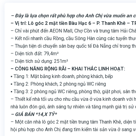
– Đây là lựa chọn rất phù hợp cho Anh Chị vừa muốn an cư
– Vị trí: Lô góc 2 mặt tiền Bàu Hạc 6 – P. Thanh Khê – 
– Chỉ vài phút đến AEON Mall, Chợ Cồn và trung tâm Hải Ch
– Kết nối nhanh cầu Rồng, cầu Sông Hàn cùng các tuyến thư
– Thuận tiện di chuyển sân bay quốc tế Đà Nẵng chỉ trong th
– Diện tích đất: 79,4m²
– Diện tích sử dụng: 251m²
– CÔNG NĂNG RỘNG RÃI – KHAI THÁC LINH HOẠT:
▪️ Tầng 1: Mặt bằng kinh doanh, phòng khách, bếp
▪️ Tầng 2: Phòng khách, 2 phòng ngủ WC riêng
▪️ Tầng 3: 2 phòng ngủ WC riêng, phòng thờ, giặt phơi, sân t
– Thiết kế nhà tối ưu cho nhu cầu vừa ở vừa kinh doanh với 
nhà luôn đón gió, ánh sáng tự nhiên và tăng mạnh giá trị sử 
– GIÁ BÁN *14,X TỶ*
– Một căn nhà lô góc 2 mặt tiền trung tâm Thanh Khê, diện tí
hội phù hợp cho Anh Chị đang tìm kiếm tài sản vừa ở sang vừ