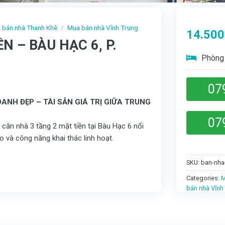
 bán nhà Thanh Khê
/
Mua bán nhà Vĩnh Trung
14.500
N – BÀU HẠC 6, P.
Phòng 
07
OANH ĐẸP – TÀI SẢN GIÁ TRỊ GIỮA TRUNG
07
căn nhà 3 tầng 2 mặt tiền tại Bàu Hạc 6 nổi
ao và công năng khai thác linh hoạt.
SKU:
ban-nha
Categories:
M
bán nhà Vĩnh