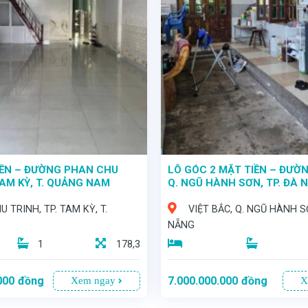
IỀN – ĐƯỜNG PHAN CHU
LÔ GÓC 2 MẶT TIỀN – ĐƯỜN
TAM KỲ, T. QUẢNG NAM
Q. NGŨ HÀNH SƠN, TP. ĐÀ 
 TRINH, TP. TAM KỲ, T.
VIỆT BẮC, Q. NGŨ HÀNH S
NẴNG
1
178,3
000
đồng
7.000.000.000
đồng
Xem ngay
X