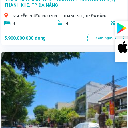
THANH KHÊ, TP. ĐÀ NẴNG
NGUYỄN PHƯỚC NGUYÊN, Q. THANH KHÊ, TP. ĐÀ NẴNG
4
4
67
5.900.000.000
đồng
Xem ngay