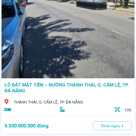
- Vị trí vàng: Nằm ngay trung tâm quận Thanh Khê, đường 7m5, thuận tiện cho mọi loại hình kinh doanh. - Thiết kế đẳng cấp: Nhà 4 tầng với diện tích đất 67m², diện tích sử dụng 270m². - Giá hấp dẫn: 5 tỷ 900 triệu.
LÔ ĐẤT MẶT TIỀN – ĐƯỜNG THÀNH THÁI, Q. CẨM LỆ, TP.
ĐÀ NẴNG
THÀNH THÁI, Q. CẨM LỆ, TP. ĐÀ NẴNG
100
6.500.000.000
đồng
Xem ngay