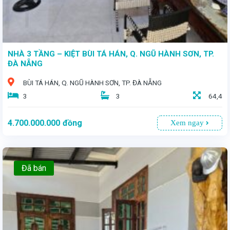
NHÀ 3 TẦNG – KIỆT BÙI TÁ HÁN, Q. NGŨ HÀNH SƠN, TP.
ĐÀ NẴNG
BÙI TÁ HÁN, Q. NGŨ HÀNH SƠN, TP. ĐÀ NẴNG
3
3
64,4
4.700.000.000
đồng
Xem ngay
Đã bán