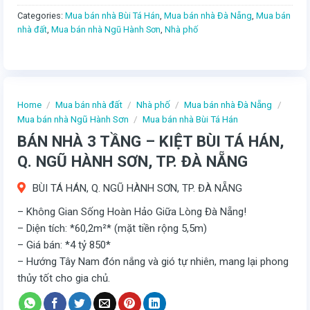
Categories:
Mua bán nhà Bùi Tá Hán
,
Mua bán nhà Đà Nẵng
,
Mua bán
nhà đất
,
Mua bán nhà Ngũ Hành Sơn
,
Nhà phố
Home
/
Mua bán nhà đất
/
Nhà phố
/
Mua bán nhà Đà Nẵng
/
Mua bán nhà Ngũ Hành Sơn
/
Mua bán nhà Bùi Tá Hán
BÁN NHÀ 3 TẦNG – KIỆT BÙI TÁ HÁN,
Q. NGŨ HÀNH SƠN, TP. ĐÀ NẴNG
BÙI TÁ HÁN, Q. NGŨ HÀNH SƠN, TP. ĐÀ NẴNG
– Không Gian Sống Hoàn Hảo Giữa Lòng Đà Nẵng!
– Diện tích: *60,2m²* (mặt tiền rộng 5,5m)
– Giá bán: *4 tỷ 850*
– Hướng Tây Nam đón nắng và gió tự nhiên, mang lại phong
thủy tốt cho gia chủ.