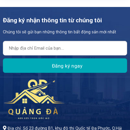
Đăng ký nhận thông tin từ chúng tôi
Chúng tôi sẽ gửi bạn những thông tin bất động sản mới nhất
- Cơ hội hiếm có để sở hữu lô đất tuyệt đẹp trên đường Thành Thái, Phường Khuê Trung, Quận Cẩm Lệ - Trung tâm của một khu vực kinh doanh sầm uất, nơi tiềm năng phát triển không ngừng gia tăng. - Diện tích 100m² (5 x 20) - Giá bán 6 tỷ 5
Địa chỉ: Số 23 đường B1, khu đô thị Quốc tế Đa Phước, Q.Hải