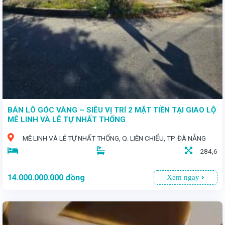
BÁN LÔ GÓC VÀNG – SIÊU VỊ TRÍ 2 MẶT TIỀN TẠI GIAO LỘ
MÊ LINH VÀ LÊ TỰ NHẤT THỐNG
MÊ LINH VÀ LÊ TỰ NHẤT THỐNG, Q. LIÊN CHIỂU, TP. ĐÀ NẴNG
284,6
14.000.000.000
đồng
Xem ngay