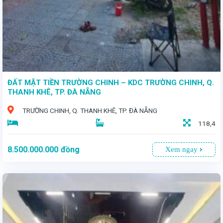
ĐẤT MẶT TIỀN TRƯỜNG CHINH – KDC TRƯỜNG CHINH, Q.
THANH KHÊ, TP. ĐÀ NẴNG
TRƯỜNG CHINH, Q. THANH KHÊ, TP. ĐÀ NẴNG
118,4
8.500.000.000
đồng
Xem ngay