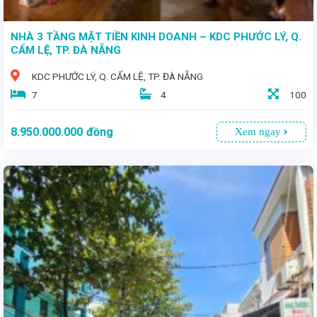
NHÀ 3 TẦNG MẶT TIỀN KINH DOANH – KDC PHƯỚC LÝ, Q.
CẨM LỆ, TP. ĐÀ NẴNG
KDC PHƯỚC LÝ, Q. CẨM LỆ, TP. ĐÀ NẴNG
7
4
100
8.950.000.000
đồng
Xem ngay