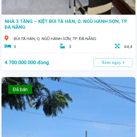
NHÀ 3 TẦNG – KIỆT BÙI TÁ HÁN, Q. NGŨ HÀNH SƠN, TP.
ĐÀ NẴNG
BÙI TÁ HÁN, Q. NGŨ HÀNH SƠN, TP. ĐÀ NẴNG
3
3
64,4
4.700.000.000
đồng
Xem ngay
Đã bán