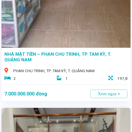
NHÀ MẶT TIỀN – PHAN CHU TRINH, TP. TAM KỲ, T.
QUẢNG NAM
PHAN CHU TRINH, TP. TAM KỲ, T. QUẢNG NAM
2
1
197,8
7.000.000.000
đồng
Xem ngay