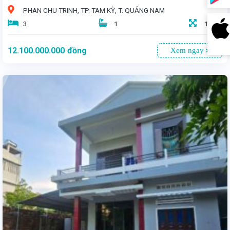
PHAN CHU TRINH, TP. TAM KỲ, T. QUẢNG NAM
3
1
178,3
12.100.000.000
đồng
Xem ngay