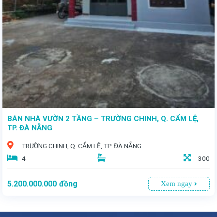
- Vị trí đắc địa tại cung đường sầm uất bậc nhất thành phố, lý tưởng cho vừa ở vừa kinh doanh sinh lời. - Diện tích 178,3m² - Giá bán 12 tỷ 100 triệu
BÁN NHÀ VƯỜN 2 TẦNG – TRƯỜNG CHINH, Q. CẨM LỆ,
TP. ĐÀ NẴNG
TRƯỜNG CHINH, Q. CẨM LỆ, TP. ĐÀ NẴNG
4
300
5.200.000.000
đồng
Xem ngay