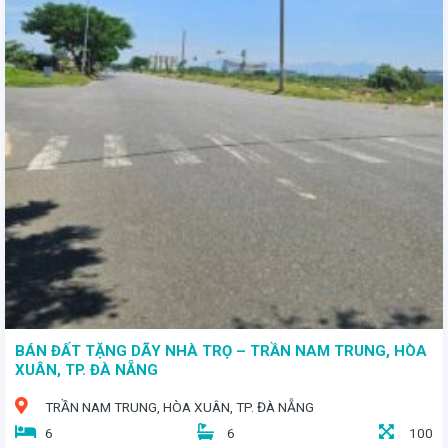
- Một nơi lý tưởng để an cư và lập nghiệp - Với diện tích 64,4m2, mặt tiền rộng 5,5m và nở hậu phong thủy mang đến sự hài hòa trong không gian sống. - Giá bán 4 tỷ 7
BÁN ĐẤT TẶNG DÃY NHÀ TRỌ – TRẦN NAM TRUNG, HÒA
XUÂN, TP. ĐÀ NẴNG
TRẦN NAM TRUNG, HÒA XUÂN, TP. ĐÀ NẴNG
6
6
100