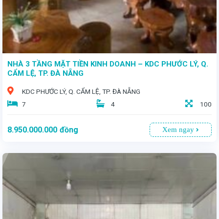
NHÀ 3 TẦNG MẶT TIỀN KINH DOANH – KDC PHƯỚC LÝ, Q.
CẨM LỆ, TP. ĐÀ NẴNG
KDC PHƯỚC LÝ, Q. CẨM LỆ, TP. ĐÀ NẴNG
7
4
100
8.950.000.000
đồng
Xem ngay