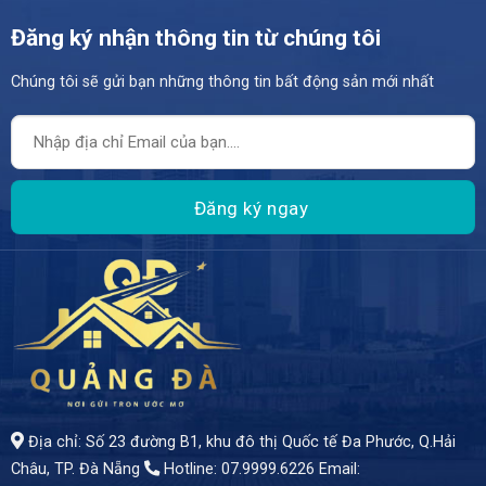
Đăng ký nhận thông tin từ chúng tôi
Chúng tôi sẽ gửi bạn những thông tin bất động sản mới nhất
- Chào đón quý khách đến với ngôi nhà vườn thoáng mát nằm trên trục đường Trường Chinh, thuộc Q. Cẩm Lệ sầm uất, ngôi nhà vườn rộng lớn này chính là thiên đường an cư giữa lòng thành phố Đà Nẵng - Diện tích 300m2 - Giá bán 5 tỷ 2
Địa chỉ: Số 23 đường B1, khu đô thị Quốc tế Đa Phước, Q.Hải
Châu, TP. Đà Nẵng
Hotline: 07.9999.6226
Email: