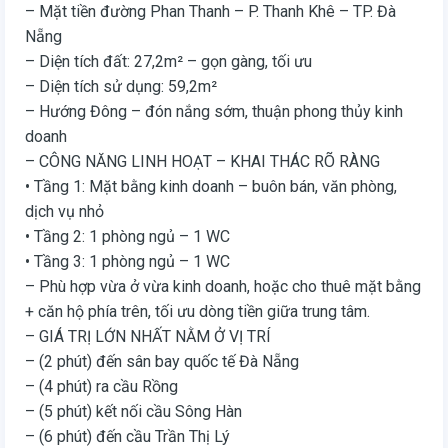
– Mặt tiền đường Phan Thanh – P. Thanh Khê – TP. Đà
Nẵng
– Diện tích đất: 27,2m² – gọn gàng, tối ưu
– Diện tích sử dụng: 59,2m²
– Hướng Đông – đón nắng sớm, thuận phong thủy kinh
doanh
– CÔNG NĂNG LINH HOẠT – KHAI THÁC RÕ RÀNG
• Tầng 1: Mặt bằng kinh doanh – buôn bán, văn phòng,
dịch vụ nhỏ
• Tầng 2: 1 phòng ngủ – 1 WC
• Tầng 3: 1 phòng ngủ – 1 WC
– Phù hợp vừa ở vừa kinh doanh, hoặc cho thuê mặt bằng
+ căn hộ phía trên, tối ưu dòng tiền giữa trung tâm.
– GIÁ TRỊ LỚN NHẤT NẰM Ở VỊ TRÍ
– (2 phút) đến sân bay quốc tế Đà Nẵng
– (4 phút) ra cầu Rồng
– (5 phút) kết nối cầu Sông Hàn
– (6 phút) đến cầu Trần Thị Lý