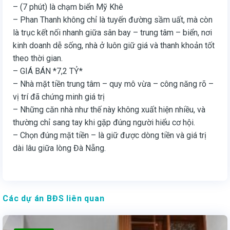
– (7 phút) là chạm biển Mỹ Khê
– Phan Thanh không chỉ là tuyến đường sầm uất, mà còn
là trục kết nối nhanh giữa sân bay – trung tâm – biển, nơi
kinh doanh dễ sống, nhà ở luôn giữ giá và thanh khoản tốt
theo thời gian.
– GIÁ BÁN *7,2 TỶ*
– Nhà mặt tiền trung tâm – quy mô vừa – công năng rõ –
vị trí đã chứng minh giá trị
– Những căn nhà như thế này không xuất hiện nhiều, và
thường chỉ sang tay khi gặp đúng người hiểu cơ hội.
– Chọn đúng mặt tiền – là giữ được dòng tiền và giá trị
dài lâu giữa lòng Đà Nẵng.
Các dự án BĐS liên quan