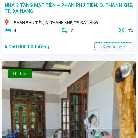
NHÀ 3 TẦNG MẶT TIỀN – PHAN PHU TIÊN, Q. THANH KHÊ,
TP. ĐÀ NẴNG
PHAN PHU TIÊN, Q. THANH KHÊ, TP. ĐÀ NẴNG
4
5
73
5.150.000.000
đồng
Xem ngay
Đã bán