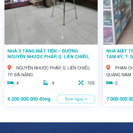
NHÀ 3 TẦNG MẶT TIỀN – ĐƯỜNG
NHÀ MẶT TI
NGUYỄN NHƯỢC PHÁP, Q. LIÊN CHIỂU,
TAM KỲ, T.
TP. ĐÀ NẴNG
NGUYỄN NHƯỢC PHÁP, Q. LIÊN CHIỂU,
PHAN CHU
TP. ĐÀ NẴNG
QUẢNG NAM
4
4
105
2
4.200.000.000
đồng
7.000.000.0
Xem ngay