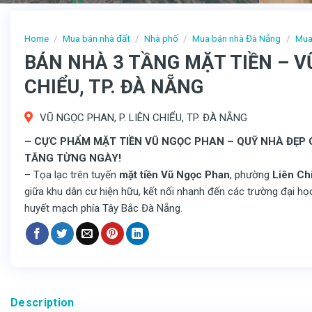
Home
/
Mua bán nhà đất
/
Nhà phố
/
Mua bán nhà Đà Nẵng
/
Mua
BÁN NHÀ 3 TẦNG MẶT TIỀN – VŨ
CHIỂU, TP. ĐÀ NẴNG
VŨ NGỌC PHAN, P. LIÊN CHIỂU, TP. ĐÀ NẴNG
– CỰC PHẨM MẶT TIỀN VŨ NGỌC PHAN – QUỸ NHÀ ĐẸP G
TĂNG TỪNG NGÀY!
– Tọa lạc trên tuyến
mặt tiền Vũ Ngọc Phan
, phường
Liên Ch
giữa khu dân cư hiện hữu, kết nối nhanh đến các trường đại họ
huyết mạch phía Tây Bắc Đà Nẵng.
Description