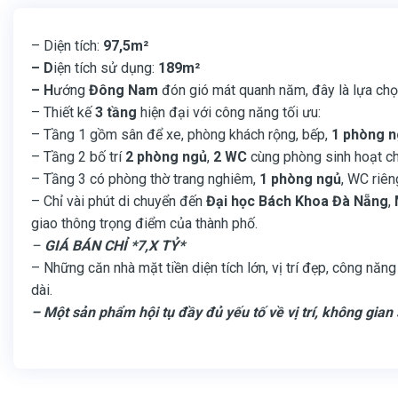
– Diện tích:
97,5m²
– D
iện tích sử dụng:
189m²
– H
ướng
Đông Nam
đón gió mát quanh năm, đây là lựa chọn
– Thiết kế
3 tầng
hiện đại với công năng tối ưu:
– Tầng 1 gồm sân để xe, phòng khách rộng, bếp,
1 phòng 
– Tầng 2 bố trí
2 phòng ngủ
,
2 WC
cùng phòng sinh hoạt c
– Tầng 3 có phòng thờ trang nghiêm,
1 phòng ngủ
, WC riên
– Chỉ vài phút di chuyển đến
Đại học Bách Khoa Đà Nẵng
,
giao thông trọng điểm của thành phố.
–
GIÁ BÁN CHỈ *7,X TỶ*
– Những căn nhà mặt tiền diện tích lớn, vị trí đẹp, công năn
dài.
– Một sản phẩm hội tụ đầy đủ yếu tố về vị trí, không gia