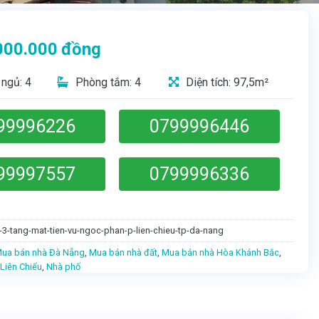
000.000
đồng
ngủ: 4
Phòng tắm: 4
Diện tích: 97,5m²
99996226
0799996446
99997557
0799996336
-3-tang-mat-tien-vu-ngoc-phan-p-lien-chieu-tp-da-nang
ua bán nhà Đà Nẵng
,
Mua bán nhà đất
,
Mua bán nhà Hòa Khánh Bắc
,
Liên Chiểu
,
Nhà phố