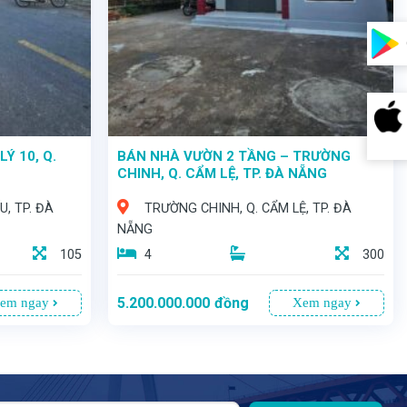
Ý 10, Q.
BÁN NHÀ VƯỜN 2 TẦNG – TRƯỜNG
CHINH, Q. CẨM LỆ, TP. ĐÀ NẴNG
U, TP. ĐÀ
TRƯỜNG CHINH, Q. CẨM LỆ, TP. ĐÀ
NẴNG
105
4
300
5.200.000.000
đồng
em ngay
Xem ngay