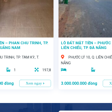
ỀN – PHAN CHU TRINH, TP.
LÔ ĐẤT MẶT TIỀN – PHƯỚC L
 QUẢNG NAM
LIÊN CHIỂU, TP. ĐÀ NẴNG
 TRINH, TP. TAM KỲ, T.
PHƯỚC LÝ 10, Q. LIÊN CHIỂ
NẴNG
1
197,8
00
đồng
3.000.000.000
đồng
Xem ngay
X