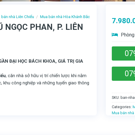
 bán nhà Liên Chiểu
/
Mua bán nhà Hòa Khánh Bắc
7.980.
 NGỌC PHAN, P. LIÊN
Phòng 
07
ẦN ĐẠI HỌC BÁCH KHOA, GIÁ TRỊ GIA
07
iểu
, căn nhà sở hữu vị trí chiến lược khi nằm
c, khu công nghiệp và những tuyến giao thông
SKU:
ban-nha
Categories:
M
Mua bán nhà 