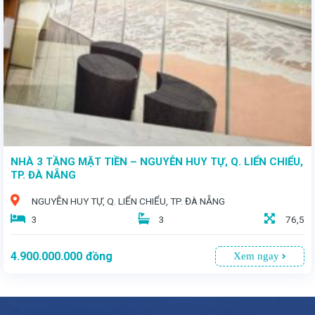
- Vị trí đắc địa, gần ngã tư, đường 7.5m rộng rãi. - Nhà 2 tầng, diện tích 92,4m² - Giá bán: 5 Tỷ 750
NHÀ 3 TẦNG MẶT TIỀN – NGUYỄN HUY TỰ, Q. LIỂN CHIỂU,
TP. ĐÀ NẴNG
NGUYỄN HUY TỰ, Q. LIỂN CHIỂU, TP. ĐÀ NẴNG
3
3
76,5
4.900.000.000
đồng
Xem ngay