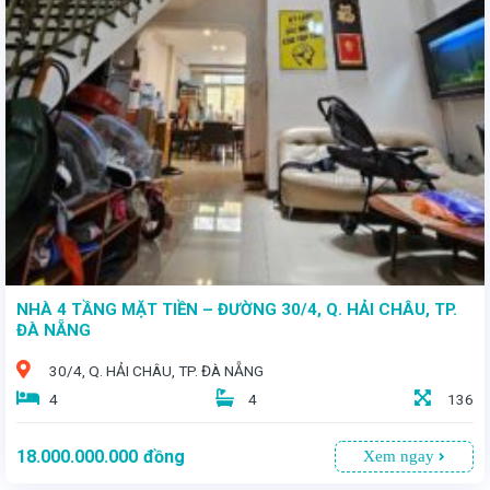
- Mặt tiền kinh doanh đắc địa, vị trí vàng, nằm trên tuyến đường sầm uất nhất của Quận Liên Chiểu, cách bãi tắm chỉ vài trăm mét, xung quanh là trường đại học, trường tiểu học, gần chợ, khu mua sắm, rất tiện di chuyển, thuộc khu dân cư đông đúc nhưng mật độ an ninh cực cao
NHÀ 4 TẦNG MẶT TIỀN – ĐƯỜNG 30/4, Q. HẢI CHÂU, TP.
ĐÀ NẴNG
30/4, Q. HẢI CHÂU, TP. ĐÀ NẴNG
4
4
136
18.000.000.000
đồng
Xem ngay