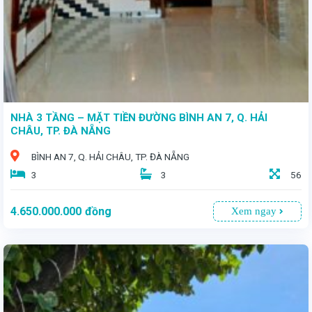
NHÀ 3 TẦNG – MẶT TIỀN ĐƯỜNG BÌNH AN 7, Q. HẢI
CHÂU, TP. ĐÀ NẴNG
BÌNH AN 7, Q. HẢI CHÂU, TP. ĐÀ NẴNG
3
3
56
4.650.000.000
đồng
Xem ngay