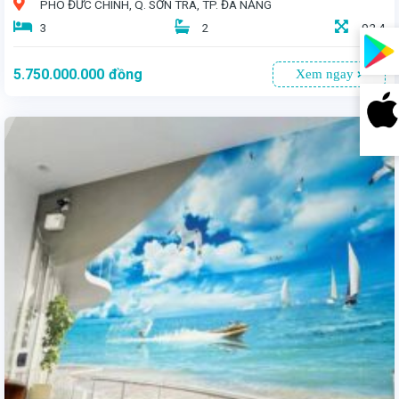
PHÓ ĐỨC CHÍNH, Q. SƠN TRÀ, TP. ĐÀ NẴNG
3
2
92,4
5.750.000.000
đồng
Xem ngay