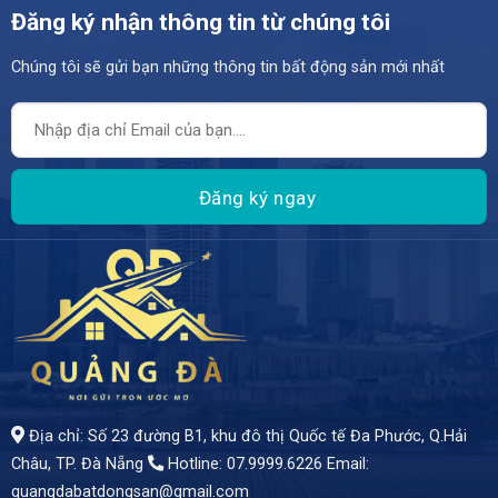
Đăng ký nhận thông tin từ chúng tôi
Chúng tôi sẽ gửi bạn những thông tin bất động sản mới nhất
– Viên ngọc quý giữa lòng Đà Nẵng, nơi thiên nhiên và tiện ích hòa quyện! - Diện tích 76,5m² (ngang 4,5m) - Giá bán: 4 tỷ 9
Địa chỉ: Số 23 đường B1, khu đô thị Quốc tế Đa Phước, Q.Hải
Châu, TP. Đà Nẵng
Hotline: 07.9999.6226
Email:
quangdabatdongsan@gmail.com