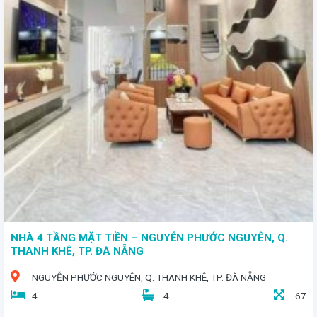
- Sở hữu mặt tiền rộng rãi, chia thành 2 gian lớn - Diện tích lớn 197,8m² - Giá bán: 7 TỶ
NHÀ 4 TẦNG MẶT TIỀN – NGUYỄN PHƯỚC NGUYÊN, Q.
THANH KHÊ, TP. ĐÀ NẴNG
NGUYỄN PHƯỚC NGUYÊN, Q. THANH KHÊ, TP. ĐÀ NẴNG
4
4
67