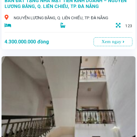
BÁN ĐẤT TẶNG NHÀ MẶT TIỀN KINH DOANH – NGUYỄN
LƯƠNG BẰNG, Q. LIÊN CHIỂU, TP. ĐÀ NẴNG
NGUYỄN LƯƠNG BẰNG, Q. LIÊN CHIỂU, TP. ĐÀ NẴNG
123
4.300.000.000
đồng
Xem ngay