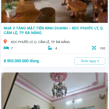
NHÀ 3 TẦNG MẶT TIỀN KINH DOANH – KDC PHƯỚC LÝ, Q.
CẨM LỆ, TP. ĐÀ NẴNG
KDC PHƯỚC LÝ, Q. CẨM LỆ, TP. ĐÀ NẴNG
7
4
100
8.950.000.000
đồng
Xem ngay