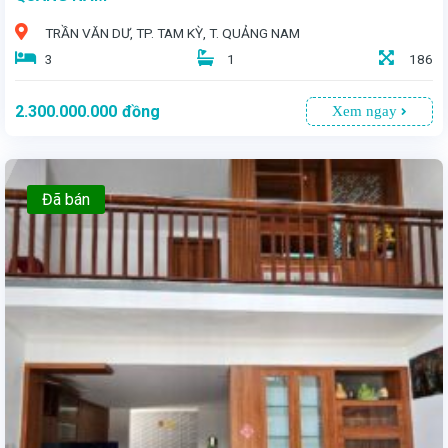
TRẦN VĂN DƯ, TP. TAM KỲ, T. QUẢNG NAM
3
1
186
2.300.000.000
đồng
Xem ngay
Đã bán