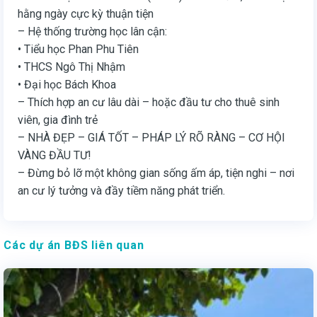
hằng ngày cực kỳ thuận tiện
– Hệ thống trường học lân cận:
• Tiểu học Phan Phu Tiên
• THCS Ngô Thị Nhậm
• Đại học Bách Khoa
– Thích hợp an cư lâu dài – hoặc đầu tư cho thuê sinh
viên, gia đình trẻ
– NHÀ ĐẸP – GIÁ TỐT – PHÁP LÝ RÕ RÀNG – CƠ HỘI
VÀNG ĐẦU TƯ!
– Đừng bỏ lỡ một không gian sống ấm áp, tiện nghi – nơi
an cư lý tưởng và đầy tiềm năng phát triển.
Các dự án BĐS liên quan