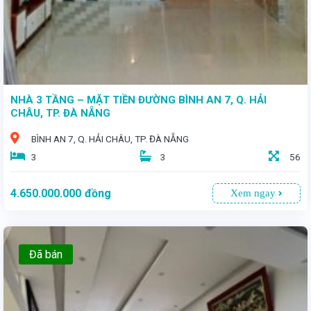
NHÀ 3 TẦNG – MẶT TIỀN ĐƯỜNG BÌNH AN 7, Q. HẢI
CHÂU, TP. ĐÀ NẴNG
BÌNH AN 7, Q. HẢI CHÂU, TP. ĐÀ NẴNG
3
3
56
4.650.000.000
đồng
Xem ngay
Đã bán