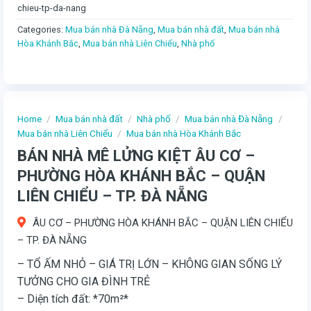
chieu-tp-da-nang
Categories:
Mua bán nhà Đà Nẵng
,
Mua bán nhà đất
,
Mua bán nhà
Hòa Khánh Bắc
,
Mua bán nhà Liên Chiểu
,
Nhà phố
Home
/
Mua bán nhà đất
/
Nhà phố
/
Mua bán nhà Đà Nẵng
/
Mua bán nhà Liên Chiểu
/
Mua bán nhà Hòa Khánh Bắc
BÁN NHÀ MÊ LỬNG KIỆT ÂU CƠ –
PHƯỜNG HÒA KHÁNH BẮC – QUẬN
LIÊN CHIỂU – TP. ĐÀ NẴNG
ÂU CƠ – PHƯỜNG HÒA KHÁNH BẮC – QUẬN LIÊN CHIỂU
– TP. ĐÀ NẴNG
– TỔ ẤM NHỎ – GIÁ TRỊ LỚN – KHÔNG GIAN SỐNG LÝ
TƯỞNG CHO GIA ĐÌNH TRẺ
– Diện tích đất: *70m²*