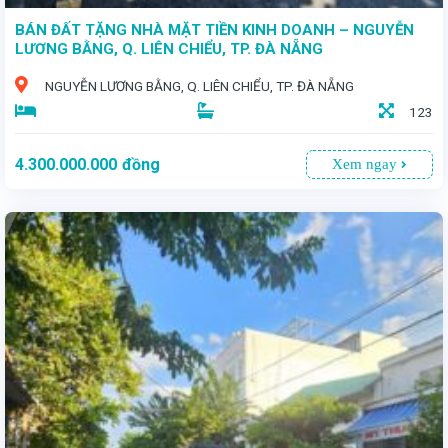
BÁN ĐẤT TẶNG NHÀ MẶT TIỀN KINH DOANH – NGUYỄN
LƯƠNG BẰNG, Q. LIÊN CHIỂU, TP. ĐÀ NẴNG
NGUYỄN LƯƠNG BẰNG, Q. LIÊN CHIỂU, TP. ĐÀ NẴNG
123
4.300.000.000
đồng
Xem ngay