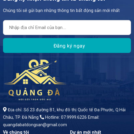
Chúng tôi sẽ gửi bạn những thông tin bất động sản mới nhất
- Vị trí vàng: Nằm ngay trung tâm quận Thanh Khê, đường 7m5, thuận tiện cho mọi loại hình kinh doanh. - Thiết kế đẳng cấp: Nhà 4 tầng với diện tích đất 67m², diện tích sử dụng 270m². - Giá hấp dẫn: 5 tỷ 900 triệu.
Địa chỉ: Số 23 đường B1, khu đô thị Quốc tế Đa Phước, Q.Hải
Châu, TP. Đà Nẵng
Hotline: 07.9999.6226
Email:
quangdabatdongsan@gmail.com
Về chúng tôi
Dự án mới nhất