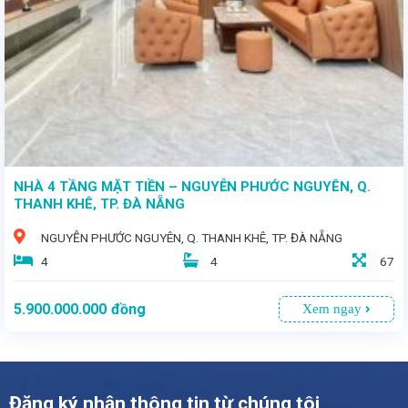
NHÀ 4 TẦNG MẶT TIỀN – NGUYỄN PHƯỚC NGUYÊN, Q.
THANH KHÊ, TP. ĐÀ NẴNG
NGUYỄN PHƯỚC NGUYÊN, Q. THANH KHÊ, TP. ĐÀ NẴNG
4
4
67
5.900.000.000
đồng
Xem ngay
Đăng ký nhận thông tin từ chúng tôi