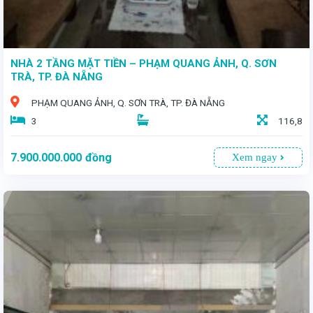
NHÀ 2 TẦNG MẶT TIỀN – PHẠM QUANG ẢNH, Q. SƠN
TRÀ, TP. ĐÀ NẴNG
PHẠM QUANG ẢNH, Q. SƠN TRÀ, TP. ĐÀ NẴNG
3
116,8
7.900.000.000
đồng
Xem ngay