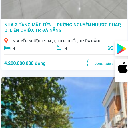
NHÀ 3 TẦNG MẶT TIỀN – ĐƯỜNG NGUYỄN NHƯỢC PHÁP,
Q. LIÊN CHIỂU, TP. ĐÀ NẴNG
NGUYỄN NHƯỢC PHÁP, Q. LIÊN CHIỂU, TP. ĐÀ NẴNG
4
4
105
4.200.000.000
đồng
Xem ngay