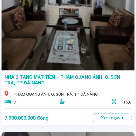
- Toạ lạc tại vị trí đắc địa trong KDC Hòa Phát 2, quận Cẩm Lệ, TP. Đà Nẵng - Lô đất với diện tích 103,4m² - Giá bán: 7 tỷ 5
NHÀ 2 TẦNG MẶT TIỀN – PHẠM QUANG ẢNH, Q. SƠN
TRÀ, TP. ĐÀ NẴNG
PHẠM QUANG ẢNH, Q. SƠN TRÀ, TP. ĐÀ NẴNG
3
116,8
7.900.000.000
đồng
Xem ngay