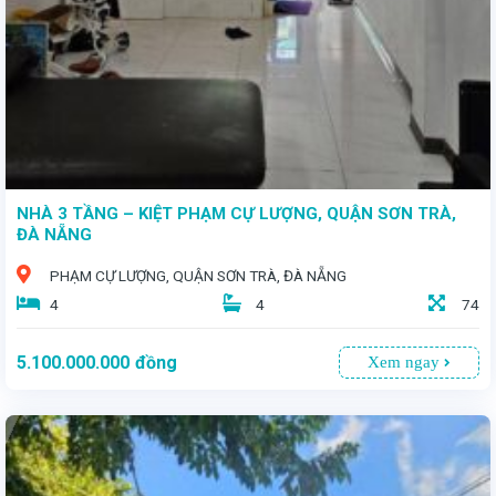
NHÀ 3 TẦNG – KIỆT PHẠM CỰ LƯỢNG, QUẬN SƠN TRÀ,
ĐÀ NẴNG
PHẠM CỰ LƯỢNG, QUẬN SƠN TRÀ, ĐÀ NẴNG
4
4
74
5.100.000.000
đồng
Xem ngay