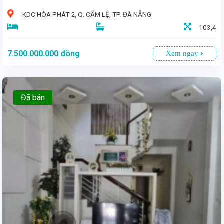
KDC HÒA PHÁT 2, Q. CẨM LỆ, TP. ĐÀ NẴNG
103,4
7.500.000.000
đồng
Xem ngay
Đã bán