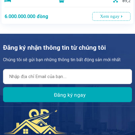
89,2
6.000.000.000
đồng
Xem ngay
Đăng ký nhận thông tin từ chúng tôi
Chúng tôi sẽ gửi bạn những thông tin bất động sản mới nhất
- Diện tích: 89,2m² - Giá bán: 6 tỷ - Hướng Tây - Vị trí đắc địa: Nằm trên mặt đường nhựa 5m, chỉ cách bãi biển Mỹ Khê 200m, tạo nên môi trường sống mát mẻ quanh năm.