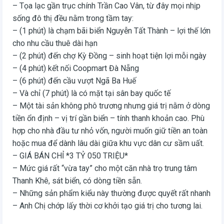
– Tọa lạc gần trục chính Trần Cao Vân, từ đây mọi nhịp
sống đô thị đều nằm trong tầm tay:
– (1 phút) là chạm bãi biển Nguyễn Tất Thành – lợi thế lớn
cho nhu cầu thuê dài hạn
– (2 phút) đến chợ Kỳ Đồng – sinh hoạt tiện lợi mỗi ngày
– (4 phút) kết nối Coopmart Đà Nẵng
– (6 phút) đến cầu vượt Ngã Ba Huế
– Và chỉ (7 phút) là có mặt tại sân bay quốc tế
– Một tài sản không phô trương nhưng giá trị nằm ở dòng
tiền ổn định – vị trí gần biển – tính thanh khoản cao. Phù
hợp cho nhà đầu tư nhỏ vốn, người muốn giữ tiền an toàn
hoặc mua để dành lâu dài giữa khu vực dân cư sầm uất.
– GIÁ BÁN CHỈ *3 TỶ 050 TRIỆU*
– Mức giá rất “vừa tay” cho một căn nhà trọ trung tâm
Thanh Khê, sát biển, có dòng tiền sẵn.
– Những sản phẩm kiểu này thường được quyết rất nhanh
– Anh Chị chớp lấy thời cơ khởi tạo giá trị cho tương lai.