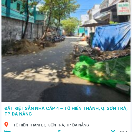
- Một tuyệt tác kiến trúc trên mặt tiền đường Nguyễn Nhược Pháp, giữa lòng khu đô thị Phước Lý phát triển - Ngôi nhà 3 tầng sang trọng với diện tích 105m2, bề ngang rộng 5m - giá bán: 4,2 tỷ
ĐẤT KIỆT SẴN NHÀ CẤP 4 – TÔ HIẾN THÀNH, Q. SƠN TRÀ,
TP. ĐÀ NẴNG
TÔ HIẾN THÀNH, Q. SƠN TRÀ, TP. ĐÀ NẴNG