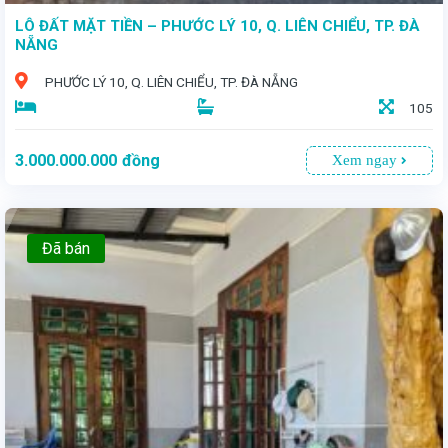
LÔ ĐẤT MẶT TIỀN – PHƯỚC LÝ 10, Q. LIÊN CHIỂU, TP. ĐÀ
NẴNG
PHƯỚC LÝ 10, Q. LIÊN CHIỂU, TP. ĐÀ NẴNG
105
3.000.000.000
đồng
Xem ngay
Đã bán