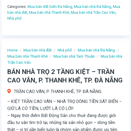
Categories:
Mua bán đất biển Đà Nẵng
,
Mua bán nhà Đà Nẵng
,
Mua
bán nhà đất
,
Mua bán nhà Thanh Khê
,
Mua bán nhà Trần Cao Vân
,
Nhà phố
Home
/
Mua bán nhà đất
/
Nhà phố
/
Mua bán nhà Đà Nẵng
/
Mua bán nhà Thanh Khê
/
Mua bán nhà Tam Thuận
/
Mua bán nhà
Trần Cao Vân
BÁN NHÀ TRỌ 2 TẦNG KIỆT – TRẦN
CAO VÂN, P. THANH KHÊ, TP. ĐÀ NẴNG
TRẦN CAO VÂN, P. THANH KHÊ, TP. ĐÀ NẴNG
– KIỆT TRẦN CAO VÂN – NHÀ TRỌ DÒNG TIỀN SÁT BIỂN –
GIỮ LÀ CÓ TIỀN, LƯỚT LÀ CÓ LỜI!
– Ngay thời điểm Bất Động Sản cho thuê đang được giới
đầu tư săn tìm trở lại, những tài sản nhỏ gọn – dòng tiền
thật – vị trí gần biển luôn là nhóm sản phẩm được ưu tiên