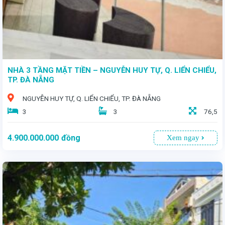
NHÀ 3 TẦNG MẶT TIỀN – NGUYỄN HUY TỰ, Q. LIỂN CHIỂU,
TP. ĐÀ NẴNG
NGUYỄN HUY TỰ, Q. LIỂN CHIỂU, TP. ĐÀ NẴNG
3
3
76,5
4.900.000.000
đồng
Xem ngay