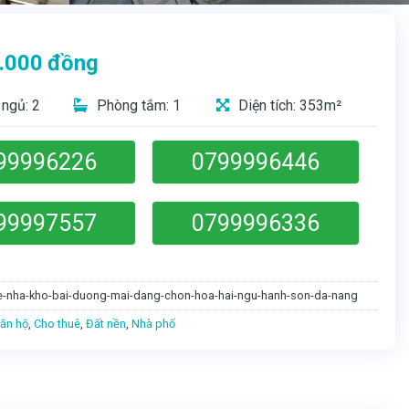
.000
đồng
ngủ: 2
Phòng tắm: 1
Diện tích: 353m²
99996226
0799996446
99997557
0799996336
e-nha-kho-bai-duong-mai-dang-chon-hoa-hai-ngu-hanh-son-da-nang
ăn hộ
,
Cho thuê
,
Đất nền
,
Nhà phố