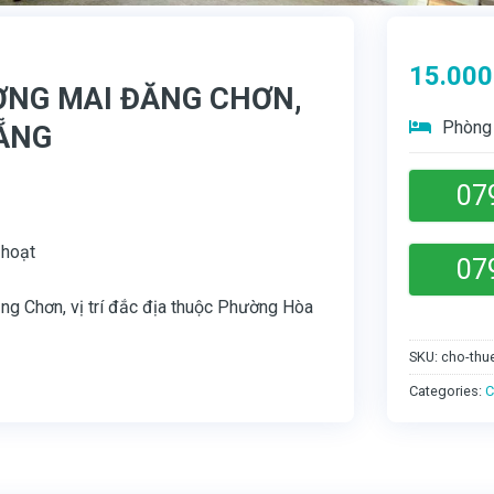
15.000
ỜNG MAI ĐĂNG CHƠN,
Phòng 
NẴNG
07
 hoạt
07
ng Chơn, vị trí đắc địa thuộc Phường Hòa
SKU:
cho-thu
Categories:
C