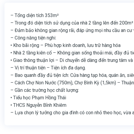
– Tổng diện tích 353m²
– Trong đó diện tích sử dụng của nhà 2 tầng lên đến 200m²
– Đảm bảo không gian rộng rãi, đáp ứng mọi nhu cầu an cư 
– Công năng tiện nghi:
• Kho bãi rộng – Phù hợp kinh doanh, lưu trữ hàng hóa
• Nhà 2 tầng kiên cố – Không gian sống thoải mái, đầy đủ ti
• Giao thông thuận lợi – Di chuyển dễ dàng đến trung tâm và
– Vị trí thuận tiện – Tiện ích đa dạng.
– Bao quanh đầy đủ tiện ích: Cửa hàng tạp hóa, quán ăn, siê
– Cách Chợ Non Nước (750m), Chợ Bình Kỳ (1,5km) – Thuận 
– Gần các trường học chất lượng:
• Tiểu học Phạm Hồng Thái
• THCS Nguyễn Bỉnh Khiêm
– Lựa chọn lý tưởng cho gia đình có con nhỏ theo học, vừa a