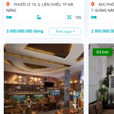
PHƯỚC LÝ 10, Q. LIÊN CHIỂU, TP. ĐÀ
KDC PHỐ 
NẴNG
T. QUẢNG N
105
3.000.000.000
đồng
2.950.000.0
Xem ngay
Đã bán
- Vị Trí Đắc Địa Đón Đầu Tương Lai!** - Cơ hội sở hữu lô đất vàng tại quận Liên Chiểu, nơi lý tưởng để an cư và đầu tư. Lô đất nằm trên đường Phước Lý 10 - Mặt tiền hướng Đông Bắc, mang đến không gian sống thoáng đãng, đón ánh sáng tự nhiên mỗi ngày. - Diện tích 105m², - Giá bán hấp dẫn chỉ 3 tỷ đồng
- Cơ Hội Đầu Tư Sinh Lời Tuyệt Vời! - Chính chủ cần bán lô đất vàng tọa lạc tại khu dân cư sầm uất của thị trấn Vĩnh Điện, huyện Điện Bàn, tỉnh Quảng Nam. - Diện tích rộng rãi: 165,75m² - Giá bán: 2 tỷ 950 triệu