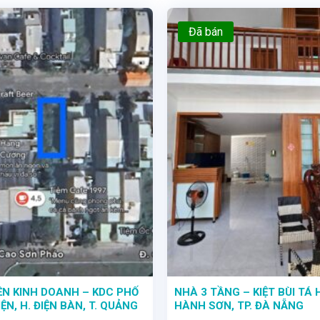
Đã bán
ỀN KINH DOANH – KDC PHỐ
NHÀ 3 TẦNG – KIỆT BÙI TÁ 
ỆN, H. ĐIỆN BÀN, T. QUẢNG
HÀNH SƠN, TP. ĐÀ NẴNG