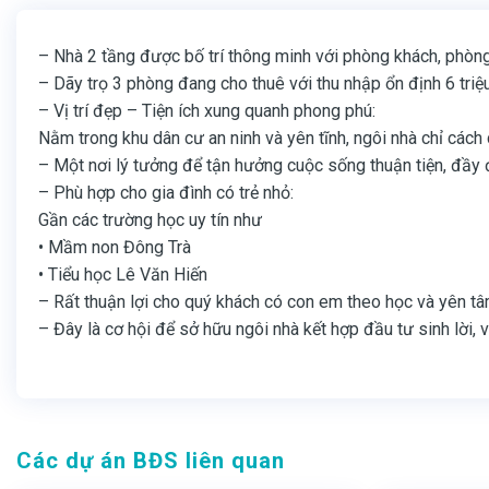
– Nhà 2 tầng được bố trí thông minh với phòng khách, phòng
– Dãy trọ 3 phòng đang cho thuê với thu nhập ổn định 6 triệ
– Vị trí đẹp – Tiện ích xung quanh phong phú:
Nằm trong khu dân cư an ninh và yên tĩnh, ngôi nhà chỉ cách c
– Một nơi lý tưởng để tận hưởng cuộc sống thuận tiện, đầy đ
– Phù hợp cho gia đình có trẻ nhỏ:
Gần các trường học uy tín như
• Mầm non Đông Trà
• Tiểu học Lê Văn Hiến
– Rất thuận lợi cho quý khách có con em theo học và yên tâ
– Đây là cơ hội để sở hữu ngôi nhà kết hợp đầu tư sinh lời
Các dự án BĐS liên quan