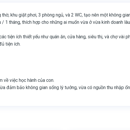
 thờ, khu giặt phơi, 3 phòng ngủ, và 2 WC, tạo nên một không gia
u / 1 tháng, thích hợp cho những ai muốn vừa ở vừa kinh doanh lâu
ác tiện ích thiết yếu như quán ăn, cửa hàng, siêu thị, và chợ vài p
ủ tiện ích.
m về việc học hành của con.
, vừa đảm bảo không gian sống lý tưởng, vừa có nguồn thu nhập ổn