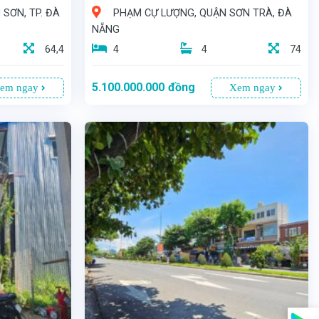
 SƠN, TP. ĐÀ
PHẠM CỰ LƯỢNG, QUẬN SƠN TRÀ, ĐÀ
NẴNG
64,4
4
4
74
5.100.000.000
đồng
em ngay
Xem ngay
- Vị trí đẹp, nằm trên con đường nhựa rộng 4m, ô tô ra vào dễ dàng, hướng Tây Bắc thoáng mát. - Diện tích 74m2 với bề ngang 3,5m, vừa đủ để tạo nên một không gian tiện nghi nhưng vẫn mang đến tiềm năng kinh doanh không giới hạn. - Giá bán: 5,1 tỷ