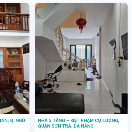
HÁN, Q. NGŨ
NHÀ 3 TẦNG – KIỆT PHẠM CỰ LƯỢNG,
QUẬN SƠN TRÀ, ĐÀ NẴNG