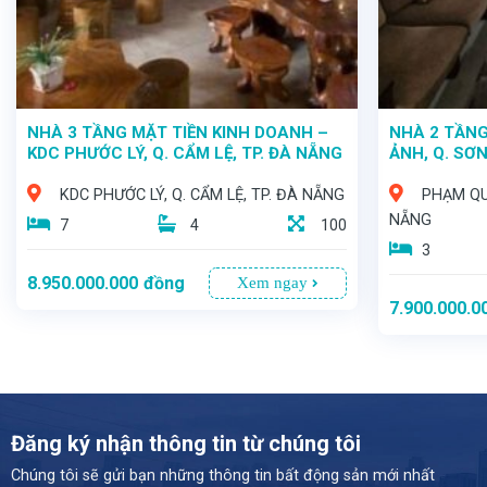
NHÀ 3 TẦNG MẶT TIỀN KINH DOANH –
NHÀ 2 TẦNG
KDC PHƯỚC LÝ, Q. CẨM LỆ, TP. ĐÀ NẴNG
ẢNH, Q. SƠN
KDC PHƯỚC LÝ, Q. CẨM LỆ, TP. ĐÀ NẴNG
PHẠM QU
NẴNG
7
4
100
3
8.950.000.000
đồng
Xem ngay
7.900.000.0
Đăng ký nhận thông tin từ chúng tôi
Chúng tôi sẽ gửi bạn những thông tin bất động sản mới nhất