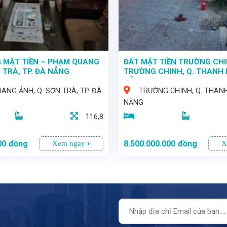
 MẶT TIỀN – PHẠM QUANG
ĐẤT MẶT TIỀN TRƯỜNG CHI
 TRÀ, TP. ĐÀ NẴNG
TRƯỜNG CHINH, Q. THANH K
NẴNG
ANG ẢNH, Q. SƠN TRÀ, TP. ĐÀ
TRƯỜNG CHINH, Q. THANH
NẴNG
116,8
00
đồng
8.500.000.000
đồng
Xem ngay
X