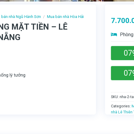
 bán nhà Ngũ Hành Sơn
/
Mua bán nhà Hòa Hải
7.700.
NG MẶT TIỀN – LÊ
Phòng 
 NẴNG
07
07
ống lý tưởng
SKU:
nha-2-ta
Categories:
M
nhà Lê Thiên 