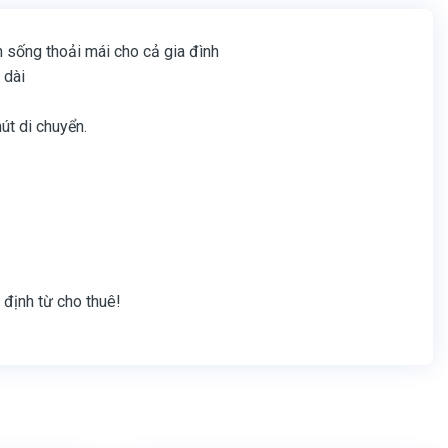
n sống thoải mái cho cả gia đình
 dài
hút di chuyển.
 định từ cho thuê!