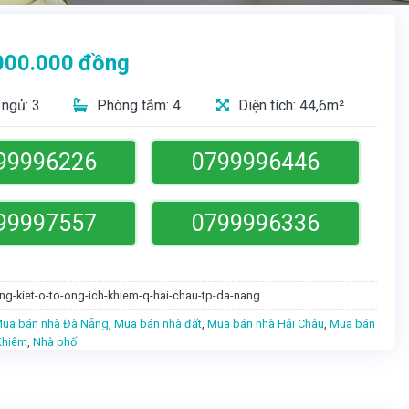
000.000
đồng
ngủ: 3
Phòng tắm: 4
Diện tích: 44,6m²
99996226
0799996446
99997557
0799996336
ng-kiet-o-to-ong-ich-khiem-q-hai-chau-tp-da-nang
ua bán nhà Đà Nẵng
,
Mua bán nhà đất
,
Mua bán nhà Hải Châu
,
Mua bán
Khiêm
,
Nhà phố