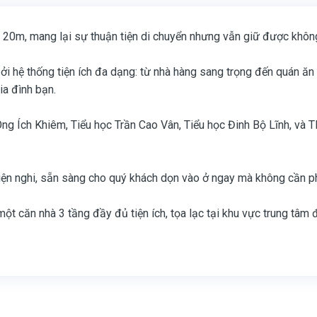
h 20m, mang lại sự thuận tiện di chuyển nhưng vẫn giữ được không 
 hệ thống tiện ích đa dạng: từ nhà hàng sang trọng đến quán ăn 
ia đình bạn.
g Ích Khiêm, Tiểu học Trần Cao Vân, Tiểu học Đinh Bộ Lĩnh, và TH
tiện nghi, sẵn sàng cho quý khách dọn vào ở ngay mà không cần p
 một căn nhà 3 tầng đầy đủ tiện ích, tọa lạc tại khu vực trung tâ