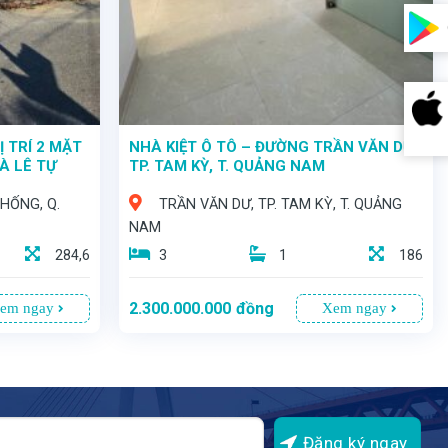
Ị TRÍ 2 MẶT
NHÀ KIỆT Ô TÔ – ĐƯỜNG TRẦN VĂN DƯ,
VÀ LÊ TỰ
TP. TAM KỲ, T. QUẢNG NAM
HỐNG, Q.
TRẦN VĂN DƯ, TP. TAM KỲ, T. QUẢNG
NAM
284,6
3
1
186
2.300.000.000
đồng
em ngay
Xem ngay