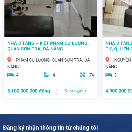
NHÀ 3 TẦNG – KIỆT PHẠM CỰ LƯỢNG,
NHÀ 3 TẦNG
QUẬN SƠN TRÀ, ĐÀ NẴNG
TỰ, Q. LIỂN
PHẠM CỰ LƯỢNG, QUẬN SƠN TRÀ, ĐÀ
NGUYỄN H
NẴNG
NẴNG
4
4
74
3
5.100.000.000
đồng
4.900.000.0
Xem ngay
Đăng ký nhận thông tin từ chúng tôi