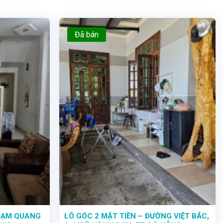
Đã bán
PHẠM QUANG
LÔ GÓC 2 MẶT TIỀN – ĐƯỜNG VIỆT BẮC,