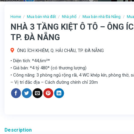
Home
/
Mua bán nhà đất
/
Nhà phố
/
Mua bán nhà Đà Nẵng
/
Mua
NHÀ 3 TẦNG KIỆT Ô TÔ – ÔNG ÍC
TP. ĐÀ NẴNG
ÔNG ÍCH KHIÊM, Q. HẢI CHÂU, TP. ĐÀ NẴNG
• Diện tích: *44,6m²*
• Giá bán: *4 tỷ 480* (có thương lượng)
• Công năng: 3 phòng ngủ rộng rãi, 4 WC khép kín, phòng thờ,
– Vị trí đắc địa – Cách đường chính chỉ 20m
Description