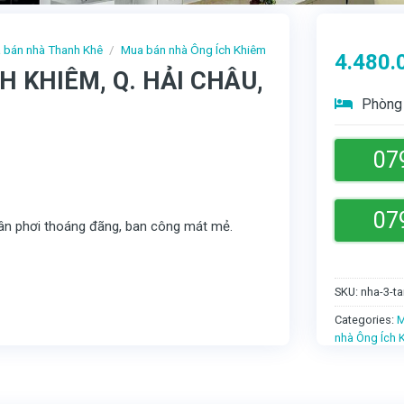
 bán nhà Thanh Khê
/
Mua bán nhà Ông Ích Khiêm
4.480.
H KHIÊM, Q. HẢI CHÂU,
Phòng 
07
07
 sân phơi thoáng đãng, ban công mát mẻ.
SKU:
nha-3-ta
Categories:
M
nhà Ông Ích 