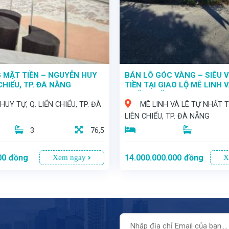
 MẶT TIỀN – NGUYỄN HUY
BÁN LÔ GÓC VÀNG – SIÊU V
 CHIỂU, TP. ĐÀ NẴNG
TIỀN TẠI GIAO LỘ MÊ LINH 
NHẤT THỐNG
UY TỰ, Q. LIỂN CHIỂU, TP. ĐÀ
MÊ LINH VÀ LÊ TỰ NHẤT T
LIÊN CHIỂU, TP. ĐÀ NẴNG
3
76,5
00
đồng
14.000.000.000
đồng
Xem ngay
X