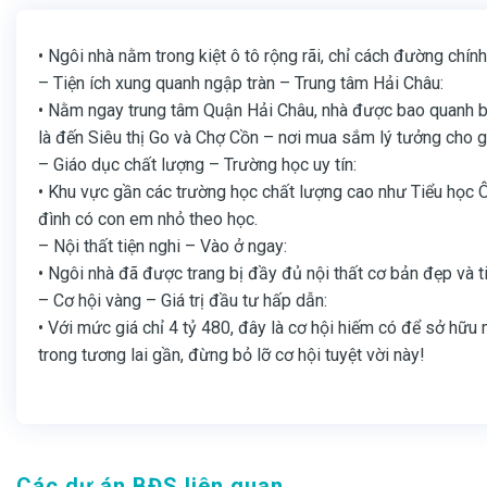
• Ngôi nhà nằm trong kiệt ô tô rộng rãi, chỉ cách đường chín
– Tiện ích xung quanh ngập tràn – Trung tâm Hải Châu:
• Nằm ngay trung tâm Quận Hải Châu, nhà được bao quanh bởi
là đến Siêu thị Go và Chợ Cồn – nơi mua sắm lý tưởng cho g
– Giáo dục chất lượng – Trường học uy tín:
• Khu vực gần các trường học chất lượng cao như Tiểu học Ôn
đình có con em nhỏ theo học.
– Nội thất tiện nghi – Vào ở ngay:
• Ngôi nhà đã được trang bị đầy đủ nội thất cơ bản đẹp và 
– Cơ hội vàng – Giá trị đầu tư hấp dẫn:
• Với mức giá chỉ 4 tỷ 480, đây là cơ hội hiếm có để sở hữu
trong tương lai gần, đừng bỏ lỡ cơ hội tuyệt vời này!
Các dự án BĐS liên quan