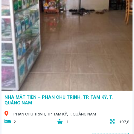
- Diện tích: *56m²* - Giá bán: *4 tỷ 650 triệu* - Hướng Đông - Đường rộng: 7m, thông thoáng, xe cộ di chuyển thoải mái
NHÀ MẶT TIỀN – PHAN CHU TRINH, TP. TAM KỲ, T.
QUẢNG NAM
PHAN CHU TRINH, TP. TAM KỲ, T. QUẢNG NAM
2
1
197,8