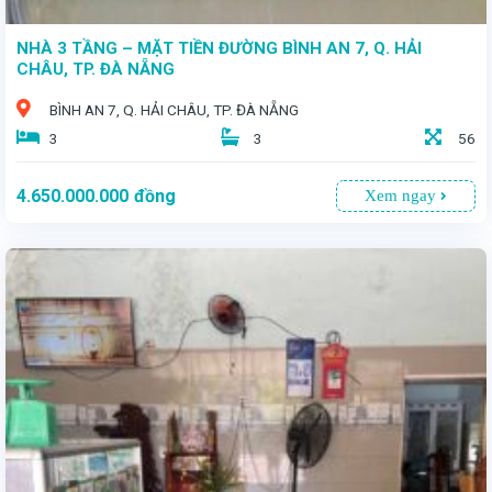
NHÀ 3 TẦNG – MẶT TIỀN ĐƯỜNG BÌNH AN 7, Q. HẢI
CHÂU, TP. ĐÀ NẴNG
BÌNH AN 7, Q. HẢI CHÂU, TP. ĐÀ NẴNG
3
3
56
4.650.000.000
đồng
Xem ngay