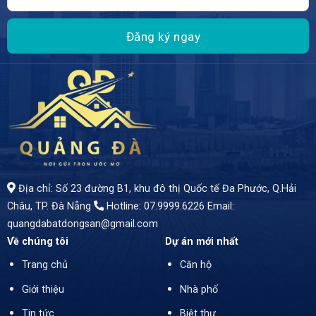
- Mặt tiền kinh doanh đắc địa, vị trí vàng, nằm trên tuyến đường sầm uất nhất của Quận Liên Chiểu, cách bãi tắm chỉ vài trăm mét, xung quanh là trường đại học, trường tiểu học, gần chợ, khu mua sắm, rất tiện di chuyển, thuộc khu dân cư đông đúc nhưng mật độ an ninh cực cao
Địa chỉ: Số 23 đường B1, khu đô thị Quốc tế Đa Phước, Q.Hải
Châu, TP. Đà Nẵng
Hotline: 07.9999.6226
Email:
quangdabatdongsan@gmail.com
Về chúng tôi
Dự án mới nhất
Trang chủ
Căn hộ
Giới thiệu
Nhà phố
Tin tức
Biệt thự