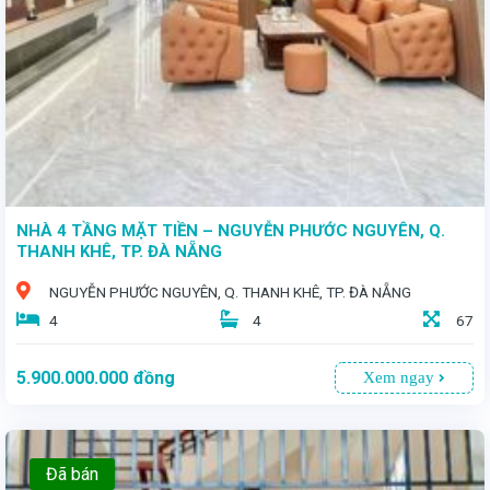
NHÀ 4 TẦNG MẶT TIỀN – NGUYỄN PHƯỚC NGUYÊN, Q.
THANH KHÊ, TP. ĐÀ NẴNG
NGUYỄN PHƯỚC NGUYÊN, Q. THANH KHÊ, TP. ĐÀ NẴNG
4
4
67
5.900.000.000
đồng
Xem ngay
Đã bán