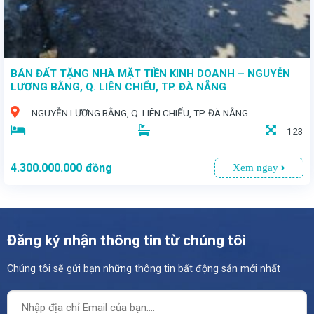
BÁN ĐẤT TẶNG NHÀ MẶT TIỀN KINH DOANH – NGUYỄN
LƯƠNG BẰNG, Q. LIÊN CHIỂU, TP. ĐÀ NẴNG
NGUYỄN LƯƠNG BẰNG, Q. LIÊN CHIỂU, TP. ĐÀ NẴNG
123
4.300.000.000
đồng
Xem ngay
Đăng ký nhận thông tin từ chúng tôi
Chúng tôi sẽ gửi bạn những thông tin bất động sản mới nhất