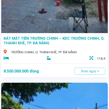
ĐẤT MẶT TIỀN TRƯỜNG CHINH – KDC TRƯỜNG CHINH, Q.
THANH KHÊ, TP. ĐÀ NẴNG
TRƯỜNG CHINH, Q. THANH KHÊ, TP. ĐÀ NẴNG
118,4
8.500.000.000
đồng
Xem ngay