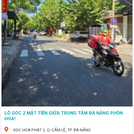
LÔ GÓC 2 MẶT TIỀN GIỮA TRUNG TÂM ĐÀ NẴNG PHỒN
HOA!
KDC HÒA PHÁT 2, Q. CẨM LỆ, TP. ĐÀ NẴNG