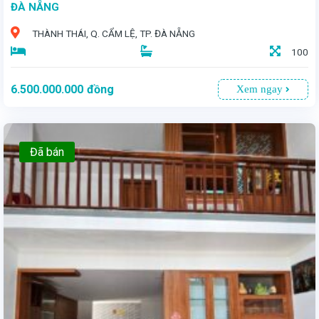
ĐÀ NẴNG
THÀNH THÁI, Q. CẨM LỆ, TP. ĐÀ NẴNG
100
6.500.000.000
đồng
Xem ngay
Đã bán