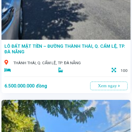
LÔ ĐẤT MẶT TIỀN – ĐƯỜNG THÀNH THÁI, Q. CẨM LỆ, TP.
ĐÀ NẴNG
THÀNH THÁI, Q. CẨM LỆ, TP. ĐÀ NẴNG
100
6.500.000.000
đồng
Xem ngay