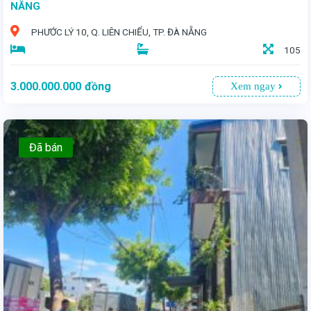
NẴNG
PHƯỚC LÝ 10, Q. LIÊN CHIỂU, TP. ĐÀ NẴNG
105
3.000.000.000
đồng
Xem ngay
Đã bán