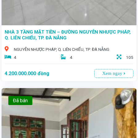
NHÀ 3 TẦNG MẶT TIỀN – ĐƯỜNG NGUYỄN NHƯỢC PHÁP,
Q. LIÊN CHIỂU, TP. ĐÀ NẴNG
NGUYỄN NHƯỢC PHÁP, Q. LIÊN CHIỂU, TP. ĐÀ NẴNG
4
4
105
4.200.000.000
đồng
Xem ngay
Đã bán