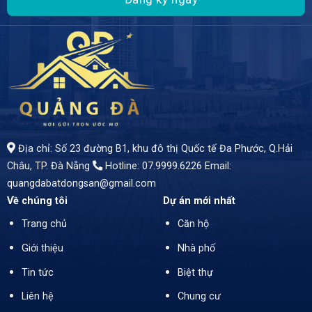
- Không chỉ là nơi an cư lý tưởng mà còn mở ra cơ hội kinh doanh vượt trội! Tọa lạc tại vị trí đắc địa, nhà mặt tiền rộng rãi, được thiết kế đầy đủ công năng hiện đại, phù hợp cho cả sinh hoạt và kinh doanh. - Diện tích: 100m2 - Giá bán hấp dẫn 8 tỷ 950 triệu
Địa chỉ: Số 23 đường B1, khu đô thị Quốc tế Đa Phước, Q.Hải
Châu, TP. Đà Nẵng
Hotline: 07.9999.6226
Email:
quangdabatdongsan@gmail.com
Về chúng tôi
Dự án mới nhất
Trang chủ
Căn hộ
Giới thiệu
Nhà phố
Tin tức
Biệt thự
Liên hệ
Chung cư