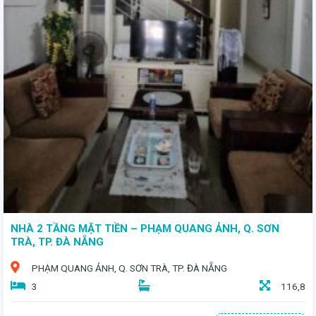
NHÀ 2 TẦNG MẶT TIỀN – PHẠM QUANG ẢNH, Q. SƠN
TRÀ, TP. ĐÀ NẴNG
PHẠM QUANG ẢNH, Q. SƠN TRÀ, TP. ĐÀ NẴNG
3
116,8