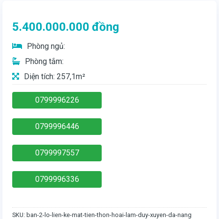
5.400.000.000
đồng
Phòng ngủ:
Phòng tắm:
Diện tích: 257,1m²
0799996226
0799996446
0799997557
0799996336
SKU:
ban-2-lo-lien-ke-mat-tien-thon-hoai-lam-duy-xuyen-da-nang