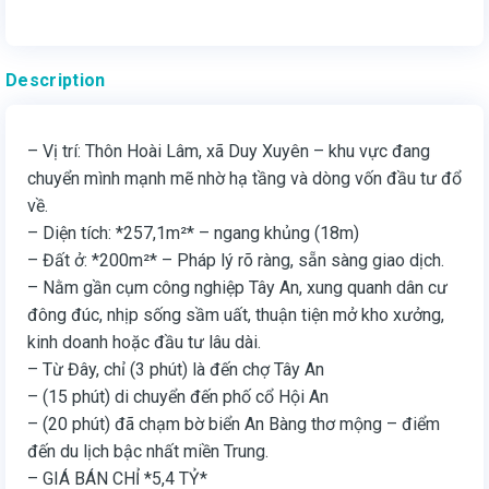
Description
– Vị trí: Thôn Hoài Lâm, xã Duy Xuyên – khu vực đang
chuyển mình mạnh mẽ nhờ hạ tầng và dòng vốn đầu tư đổ
về.
– Diện tích: *257,1m²* – ngang khủng (18m)
– Đất ở: *200m²* – Pháp lý rõ ràng, sẵn sàng giao dịch.
– Nằm gần cụm công nghiệp Tây An, xung quanh dân cư
đông đúc, nhịp sống sầm uất, thuận tiện mở kho xưởng,
kinh doanh hoặc đầu tư lâu dài.
– Từ Đây, chỉ (3 phút) là đến chợ Tây An
– (15 phút) di chuyển đến phố cổ Hội An
– (20 phút) đã chạm bờ biển An Bàng thơ mộng – điểm
đến du lịch bậc nhất miền Trung.
– GIÁ BÁN CHỈ *5,4 TỶ*