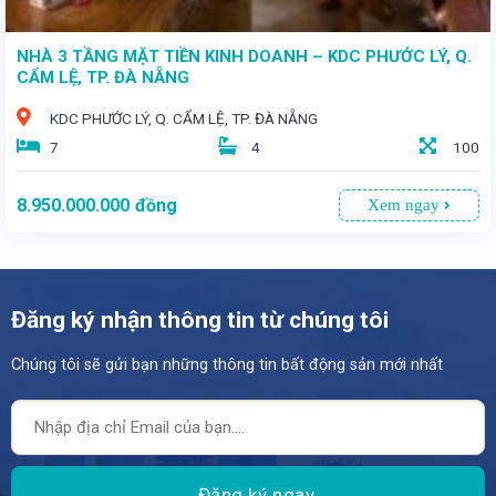
NHÀ 3 TẦNG MẶT TIỀN KINH DOANH – KDC PHƯỚC LÝ, Q.
CẨM LỆ, TP. ĐÀ NẴNG
KDC PHƯỚC LÝ, Q. CẨM LỆ, TP. ĐÀ NẴNG
7
4
100
8.950.000.000
đồng
Xem ngay
Đăng ký nhận thông tin từ chúng tôi
Chúng tôi sẽ gửi bạn những thông tin bất động sản mới nhất