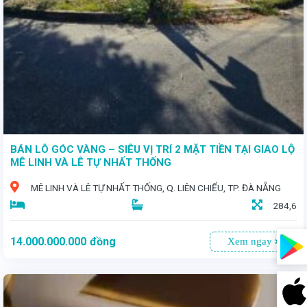
BÁN LÔ GÓC VÀNG – SIÊU VỊ TRÍ 2 MẶT TIỀN TẠI GIAO LỘ
MÊ LINH VÀ LÊ TỰ NHẤT THỐNG
MÊ LINH VÀ LÊ TỰ NHẤT THỐNG, Q. LIÊN CHIỂU, TP. ĐÀ NẴNG
284,6
14.000.000.000
đồng
Xem ngay