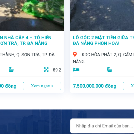
ẴN NHÀ CẤP 4 – TÔ HIẾN
LÔ GÓC 2 MẶT TIỀN GIỮA 
SƠN TRÀ, TP. ĐÀ NẴNG
ĐÀ NẴNG PHỒN HOA!
THÀNH, Q. SƠN TRÀ, TP. ĐÀ
KDC HÒA PHÁT 2, Q. CẨM L
NẴNG
89,2
00
đồng
7.500.000.000
đồng
Xem ngay
X