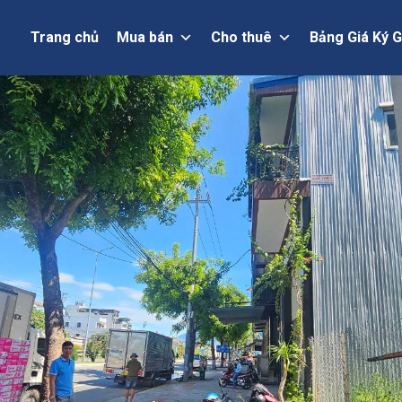
Trang chủ
Mua bán
Cho thuê
Bảng Giá Ký G