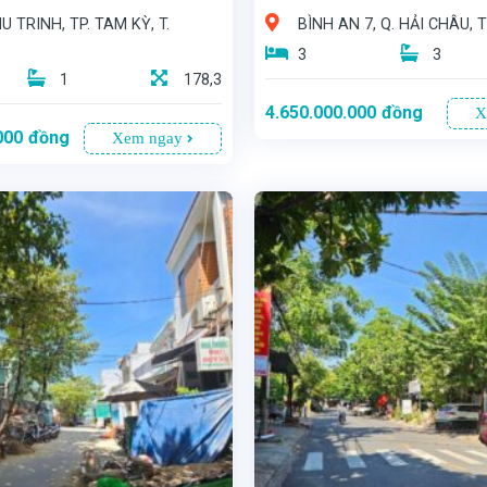
 TRINH, TP. TAM KỲ, T.
BÌNH AN 7, Q. HẢI CHÂU, 
3
3
1
178,3
4.650.000.000
đồng
X
000
đồng
Xem ngay
- Diện tích: *56m²* - Giá bán: *4 tỷ 650 triệu* - Hướng Đông - Đường rộng: 7m, thông thoáng, xe cộ di chuyển thoải mái