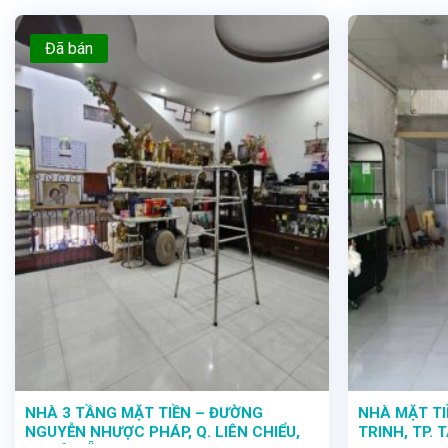
Đã bán
NHÀ 3 TẦNG MẶT TIỀN – ĐƯỜNG
NHÀ MẶT T
NGUYỄN NHƯỢC PHÁP, Q. LIÊN CHIỂU,
TRINH, TP. 