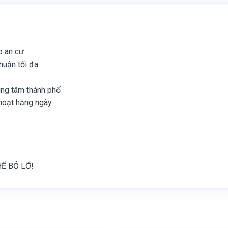
p an cư
nhuận tối đa
ung tâm thành phố
 hoạt hằng ngày
HỂ BỎ LỠ!