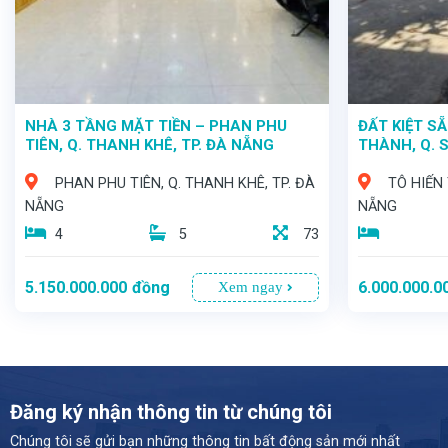
NHÀ 3 TẦNG MẶT TIỀN – PHAN PHU
ĐẤT KIỆT S
TIÊN, Q. THANH KHÊ, TP. ĐÀ NẴNG
THÀNH, Q. 
PHAN PHU TIÊN, Q. THANH KHÊ, TP. ĐÀ
TÔ HIẾN 
NẴNG
NẴNG
4
5
73
5.150.000.000
đồng
6.000.000.0
Xem ngay
Đăng ký nhận thông tin từ chúng tôi
Chúng tôi sẽ gửi bạn những thông tin bất động sản mới nhất