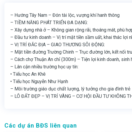
– Hướng Tây Nam – Đón tài lộc, vượng khí hanh thông
– TIỀM NĂNG PHÁT TRIỂN ĐA DẠNG:
– Xây dựng nhà ở – Không gian rộng rãi, thoáng mát, phù hợ
– Đầu tư kinh doanh – Vị trí mặt tiền sầm uất, khai thác lợi 
– VỊ TRÍ ĐẮC ĐỊA – GIAO THƯƠNG SÔI ĐỘNG:
– Mặt tiền đường Trường Chinh – Trục đường lớn, kết nối tr
– Cách chợ Thuận An chỉ (300m) – Tiện lợi kinh doanh, sinh
– Lân cận nhiều trường học uy tín:
• Tiểu học An Khê
• Tiểu học Nguyễn Như Hạnh
– Môi trường giáo dục chất lượng, lý tưởng cho gia đình trẻ
– LÔ ĐẤT ĐẸP – VỊ TRÍ VÀNG – CƠ HỘI ĐẦU TƯ KHÔNG T
Các dự án BĐS liên quan