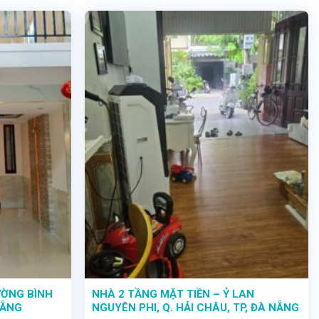
ƯỜNG BÌNH
NHÀ 2 TẦNG MẶT TIỀN – Ỷ LAN
NẴNG
NGUYÊN PHI, Q. HẢI CHÂU, TP, ĐÀ NẴNG