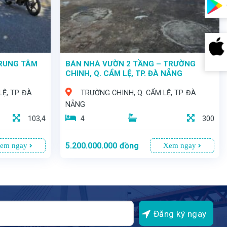
TRUNG TÂM
BÁN NHÀ VƯỜN 2 TẦNG – TRƯỜNG
CHINH, Q. CẨM LỆ, TP. ĐÀ NẴNG
Ệ, TP. ĐÀ
TRƯỜNG CHINH, Q. CẨM LỆ, TP. ĐÀ
NẴNG
103,4
4
300
5.200.000.000
đồng
em ngay
Xem ngay