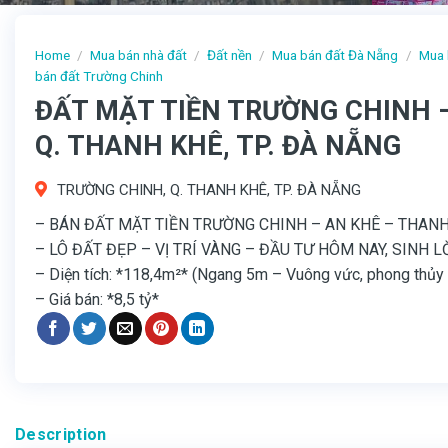
Home
/
Mua bán nhà đất
/
Đất nền
/
Mua bán đất Đà Nẵng
/
Mua 
bán đất Trường Chinh
ĐẤT MẶT TIỀN TRƯỜNG CHINH 
Q. THANH KHÊ, TP. ĐÀ NẴNG
TRƯỜNG CHINH, Q. THANH KHÊ, TP. ĐÀ NẴNG
– BÁN ĐẤT MẶT TIỀN TRƯỜNG CHINH – AN KHÊ – THAN
– LÔ ĐẤT ĐẸP – VỊ TRÍ VÀNG – ĐẦU TƯ HÔM NAY, SINH L
– Diện tích: *118,4m²* (Ngang 5m – Vuông vức, phong thủy
– Giá bán: *8,5 tỷ*
Description