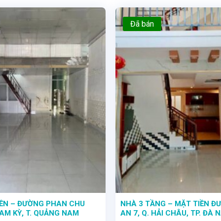
Đã bán
IỀN – ĐƯỜNG PHAN CHU
NHÀ 3 TẦNG – MẶT TIỀN Đ
TAM KỲ, T. QUẢNG NAM
AN 7, Q. HẢI CHÂU, TP. ĐÀ 