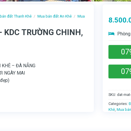
bán đất Thanh Khê
/
Mua bán đất An Khê
/
Mua
8.500.
– KDC TRƯỜNG CHINH,
Phòng 
07
H KHÊ – ĐÀ NẴNG
07
ỜI NGÀY MAI
 đẹp)
SKU:
dat-mat-
Categories:
Đ
Khê
,
Mua bán