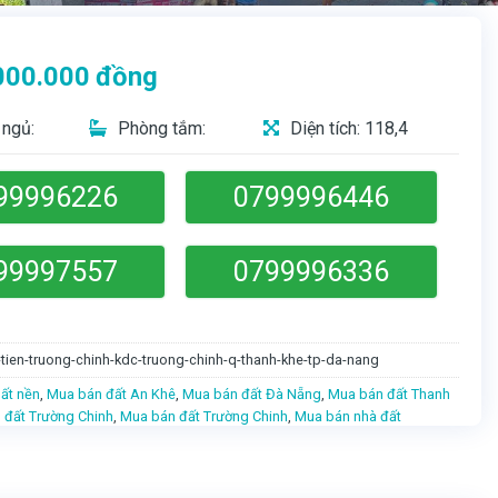
000.000
đồng
ngủ:
Phòng tắm:
Diện tích: 118,4
99996226
0799996446
99997557
0799996336
tien-truong-chinh-kdc-truong-chinh-q-thanh-khe-tp-da-nang
ất nền
,
Mua bán đất An Khê
,
Mua bán đất Đà Nẵng
,
Mua bán đất Thanh
 đất Trường Chinh
,
Mua bán đất Trường Chinh
,
Mua bán nhà đất