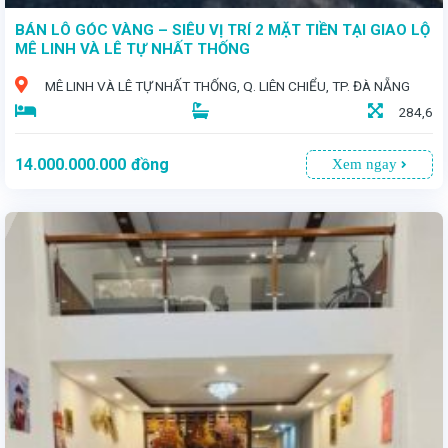
BÁN LÔ GÓC VÀNG – SIÊU VỊ TRÍ 2 MẶT TIỀN TẠI GIAO LỘ
MÊ LINH VÀ LÊ TỰ NHẤT THỐNG
MÊ LINH VÀ LÊ TỰ NHẤT THỐNG, Q. LIÊN CHIỂU, TP. ĐÀ NẴNG
284,6
14.000.000.000
đồng
Xem ngay