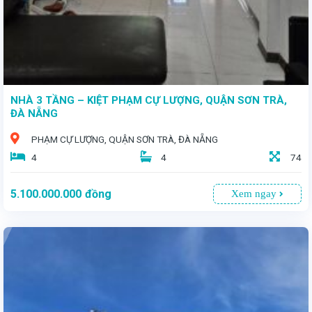
NHÀ 3 TẦNG – KIỆT PHẠM CỰ LƯỢNG, QUẬN SƠN TRÀ,
ĐÀ NẴNG
PHẠM CỰ LƯỢNG, QUẬN SƠN TRÀ, ĐÀ NẴNG
4
4
74
5.100.000.000
đồng
Xem ngay