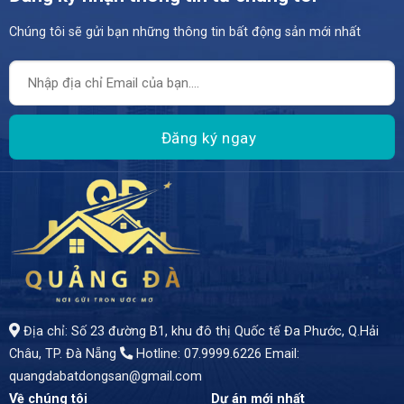
Chúng tôi sẽ gửi bạn những thông tin bất động sản mới nhất
– Vị Trí Đắc Địa, Kinh Doanh Sinh Lời Cao!" - Sở hữu ngay ngôi nhà mặt tiền tại đường 30/4, tuyến phố lớn - Diện tích: 136m2 (ngang 5m) - Giá bán: 18,x tỷ - Hướng Nam đón gió mát lành
Địa chỉ: Số 23 đường B1, khu đô thị Quốc tế Đa Phước, Q.Hải
Châu, TP. Đà Nẵng
Hotline: 07.9999.6226
Email:
quangdabatdongsan@gmail.com
Về chúng tôi
Dự án mới nhất