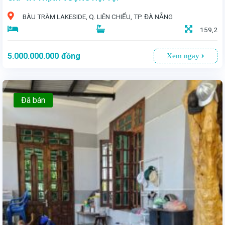
BÀU TRÀM LAKESIDE, Q. LIÊN CHIỂU, TP. ĐÀ NẴNG
159,2
5.000.000.000
đồng
Xem ngay
Đã bán