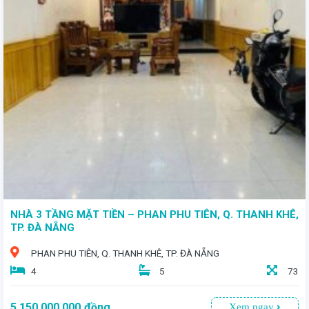
- Toạ lạc tại Khu TDC Hoà Hiệp, quận Liên Chiểu, TP. Đà Nẵng - Lô đất với diện tích rộng 284,6m² không chỉ là cơ hội vàng mà còn là tâm điểm của sự phồn thịnh - Giá bán: 14 tỷ
NHÀ 3 TẦNG MẶT TIỀN – PHAN PHU TIÊN, Q. THANH KHÊ,
TP. ĐÀ NẴNG
PHAN PHU TIÊN, Q. THANH KHÊ, TP. ĐÀ NẴNG
4
5
73
5.150.000.000
đồng
Xem ngay