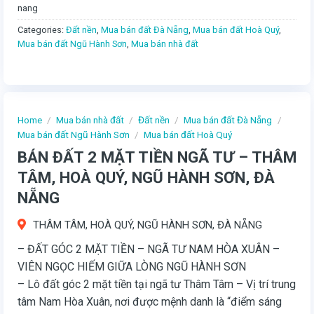
nang
Categories:
Đất nền
,
Mua bán đất Đà Nẵng
,
Mua bán đất Hoà Quý
,
Mua bán đất Ngũ Hành Sơn
,
Mua bán nhà đất
Home
/
Mua bán nhà đất
/
Đất nền
/
Mua bán đất Đà Nẵng
/
Mua bán đất Ngũ Hành Sơn
/
Mua bán đất Hoà Quý
BÁN ĐẤT 2 MẶT TIỀN NGÃ TƯ – THÂM
TÂM, HOÀ QUÝ, NGŨ HÀNH SƠN, ĐÀ
NẴNG
THÂM TÂM, HOÀ QUÝ, NGŨ HÀNH SƠN, ĐÀ NẴNG
– ĐẤT GÓC 2 MẶT TIỀN – NGÃ TƯ NAM HÒA XUÂN –
VIÊN NGỌC HIẾM GIỮA LÒNG NGŨ HÀNH SƠN
– Lô đất góc 2 mặt tiền tại ngã tư Thâm Tâm – Vị trí trung
tâm Nam Hòa Xuân, nơi được mệnh danh là “điểm sáng