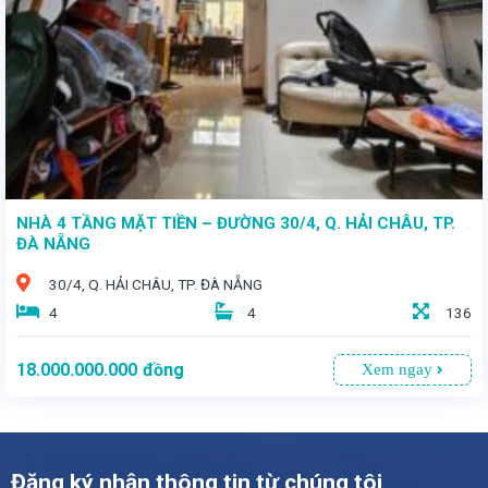
NHÀ 4 TẦNG MẶT TIỀN – ĐƯỜNG 30/4, Q. HẢI CHÂU, TP.
ĐÀ NẴNG
30/4, Q. HẢI CHÂU, TP. ĐÀ NẴNG
4
4
136
18.000.000.000
đồng
Xem ngay
Đăng ký nhận thông tin từ chúng tôi