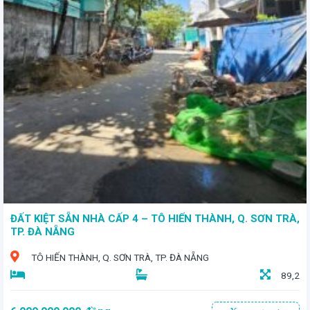
- Toạ lạc tại vị trí đắc địa trong KDC Hòa Phát 2, quận Cẩm Lệ, TP. Đà Nẵng - Lô đất với diện tích 103,4m² - Giá bán: 7 tỷ 5
ĐẤT KIỆT SẴN NHÀ CẤP 4 – TÔ HIẾN THÀNH, Q. SƠN TRÀ,
TP. ĐÀ NẴNG
TÔ HIẾN THÀNH, Q. SƠN TRÀ, TP. ĐÀ NẴNG
89,2