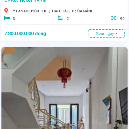
CHÂU, TP, ĐÀ NẴNG
Ỷ LAN NGUYÊN PHI, Q. HẢI CHÂU, TP, ĐÀ NẴNG
3
2
90
7.800.000.000
đồng
Xem ngay