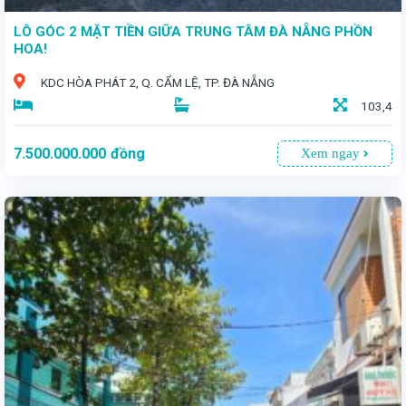
LÔ GÓC 2 MẶT TIỀN GIỮA TRUNG TÂM ĐÀ NẴNG PHỒN
HOA!
KDC HÒA PHÁT 2, Q. CẨM LỆ, TP. ĐÀ NẴNG
103,4
7.500.000.000
đồng
Xem ngay