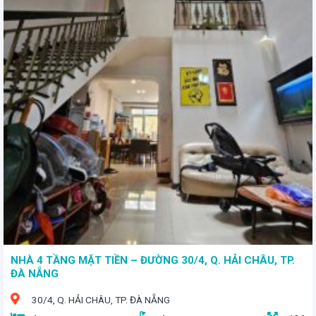
NHÀ 4 TẦNG MẶT TIỀN – ĐƯỜNG 30/4, Q. HẢI CHÂU, TP.
ĐÀ NẴNG
30/4, Q. HẢI CHÂU, TP. ĐÀ NẴNG