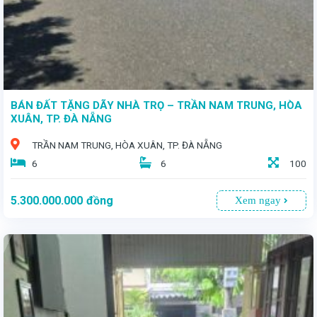
BÁN ĐẤT TẶNG DÃY NHÀ TRỌ – TRẦN NAM TRUNG, HÒA
XUÂN, TP. ĐÀ NẴNG
TRẦN NAM TRUNG, HÒA XUÂN, TP. ĐÀ NẴNG
6
6
100
5.300.000.000
đồng
Xem ngay