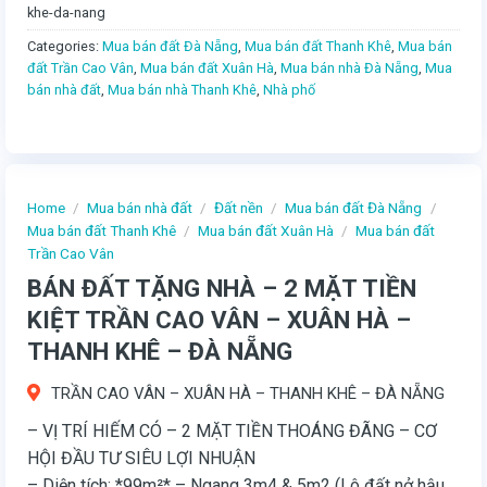
khe-da-nang
Categories:
Mua bán đất Đà Nẵng
,
Mua bán đất Thanh Khê
,
Mua bán
đất Trần Cao Vân
,
Mua bán đất Xuân Hà
,
Mua bán nhà Đà Nẵng
,
Mua
bán nhà đất
,
Mua bán nhà Thanh Khê
,
Nhà phố
Home
/
Mua bán nhà đất
/
Đất nền
/
Mua bán đất Đà Nẵng
/
Mua bán đất Thanh Khê
/
Mua bán đất Xuân Hà
/
Mua bán đất
Trần Cao Vân
BÁN ĐẤT TẶNG NHÀ – 2 MẶT TIỀN
KIỆT TRẦN CAO VÂN – XUÂN HÀ –
THANH KHÊ – ĐÀ NẴNG
TRẦN CAO VÂN – XUÂN HÀ – THANH KHÊ – ĐÀ NẴNG
– VỊ TRÍ HIẾM CÓ – 2 MẶT TIỀN THOÁNG ĐÃNG – CƠ
HỘI ĐẦU TƯ SIÊU LỢI NHUẬN
– Diện tích: *99m²* – Ngang 3m4 & 5m2 (Lô đất nở hậu,