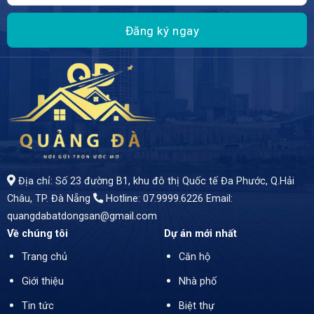
- Không chỉ là nơi an cư lý tưởng mà còn mở ra cơ hội kinh doanh vượt trội! Tọa lạc tại vị trí đắc địa, nhà mặt tiền rộng rãi, được thiết kế đầy đủ công năng hiện đại, phù hợp cho cả sinh hoạt và kinh doanh. - Diện tích: 100m2 - Giá bán hấp dẫn 8 tỷ 950 triệu
Địa chỉ: Số 23 đường B1, khu đô thị Quốc tế Đa Phước, Q.Hải
Châu, TP. Đà Nẵng
Hotline: 07.9999.6226
Email:
quangdabatdongsan@gmail.com
Về chúng tôi
Dự án mới nhất
Trang chủ
Căn hộ
Giới thiệu
Nhà phố
Tin tức
Biệt thự