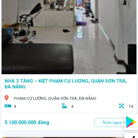
- Diện tích 90m², mặt tiền rộng 4,5m, - Giá bán 7,8 tỷ - Ngôi nhà hướng Bắc đón gió mát lành quanh năm
NHÀ 3 TẦNG – KIỆT PHẠM CỰ LƯỢNG, QUẬN SƠN TRÀ,
ĐÀ NẴNG
PHẠM CỰ LƯỢNG, QUẬN SƠN TRÀ, ĐÀ NẴNG
4
4
74
5.100.000.000
đồng
Xem ngay