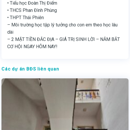
• Tiểu học Đoàn Thị Điểm
• THCS Phan Đình Phùng
• THPT Thái Phiên
– Môi trường học tập lý tưởng cho con em theo học lâu
dài
– 2 MẶT TIỀN ĐẮC ĐỊA – GIÁ TRỊ SINH LỜI – NẮM BẮT
CƠ HỘI NGAY HÔM NAY!
Các dự án BĐS liên quan