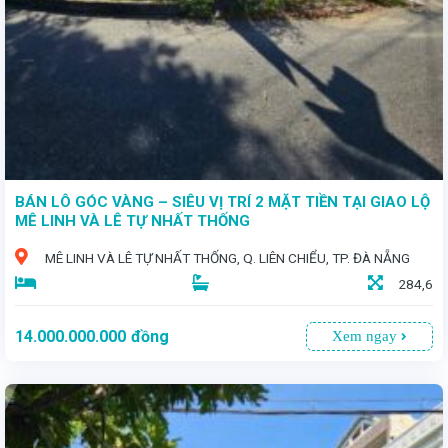
BÁN LÔ GÓC VÀNG – SIÊU VỊ TRÍ 2 MẶT TIỀN TẠI GIAO LỘ
MÊ LINH VÀ LÊ TỰ NHẤT THỐNG
MÊ LINH VÀ LÊ TỰ NHẤT THỐNG, Q. LIÊN CHIỂU, TP. ĐÀ NẴNG
284,6
14.000.000.000
đồng
Xem ngay