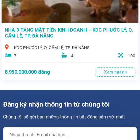
NHÀ 3 TẦNG MẶT TIỀN KINH DOANH – KDC PHƯỚC LÝ, Q.
CẨM LỆ, TP. ĐÀ NẴNG
KDC PHƯỚC LÝ, Q. CẨM LỆ, TP. ĐÀ NẴNG
7
4
100
8.950.000.000
đồng
Xem ngay
Đăng ký nhận thông tin từ chúng tôi
Chúng tôi sẽ gửi bạn những thông tin bất động sản mới nhất