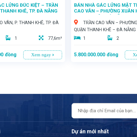
C LỬNG ĐÚC KIỆT – TRẦN
BÁN NHÀ GÁC LỬNG MẶT T
 THANH KHÊ, TP. ĐÀ NẴNG
CAO VÂN – PHƯỜNG XUÂN 
THANH KHÊ – ĐÀ NẴNG
 VÂN, P. THANH KHÊ, TP. ĐÀ
TRẦN CAO VÂN – PHƯỜNG
QUẬN THANH KHÊ – ĐÀ NẴNG
1
77,6m²
1
2
00
đồng
5.800.000.000
đồng
Xem ngay
X
- VỊ TRÍ VÀNG – MẶT TIỀN KINH DOANH SIÊU ĐỈNH
i
Dự án mới nhất