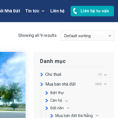
ởi Nhà Đất
Tin tức
Liên hệ
Liên hệ tư vấn
Showing all 9 results
Danh mục
Cho thuê
(5)
Mua bán nhà đất
(882)
Biệt thự
Căn hộ
Đất nền
Mua bán đất Đà Nẵng