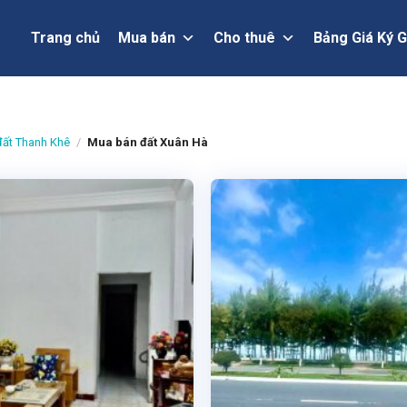
Trang chủ
Mua bán
Cho thuê
Bảng Giá Ký G
ất Thanh Khê
/
Mua bán đất Xuân Hà