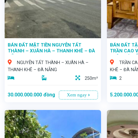
BÁN ĐẤT MẶT TIỀN NGUYỄN TẤT
BÁN ĐẤT TẶ
THÀNH – XUÂN HÀ – THANH KHÊ – ĐÀ
TRẦN CAO V
NẴNG
KHÊ – ĐÀ N
NGUYỄN TẤT THÀNH – XUÂN HÀ –
TRẦN CA
THANH KHÊ – ĐÀ NẴNG
KHÊ – ĐÀ NẴ
250m²
2
30.000.000.000
đồng
5.200.000.0
Xem ngay