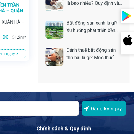
là bao nhiêu? Quy định và
IỀN TRẦN
cách tính
HÀ – QUẬN
 XUÂN HÀ –
Bất động sản xanh là gì?
Xu hướng phát triển bền
vững của thị trường nhà
51,2m²
đất
Đánh thuế bất động sản
em ngay
thứ hai là gì? Mức thuế
bao nhiêu?
Chính sách & Quy định