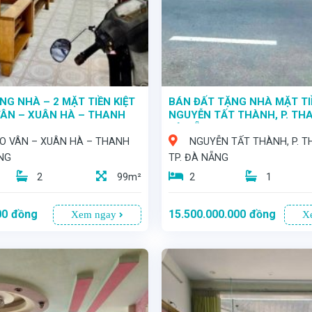
NG NHÀ – 2 MẶT TIỀN KIỆT
BÁN ĐẤT TẶNG NHÀ MẶT TI
ÂN – XUÂN HÀ – THANH
NGUYỄN TẤT THÀNH, P. THA
ẴNG
ĐÀ NẴNG
O VÂN – XUÂN HÀ – THANH
NGUYỄN TẤT THÀNH, P. T
NG
TP. ĐÀ NẴNG
2
99m²
2
1
00
đồng
15.500.000.000
đồng
Xem ngay
X