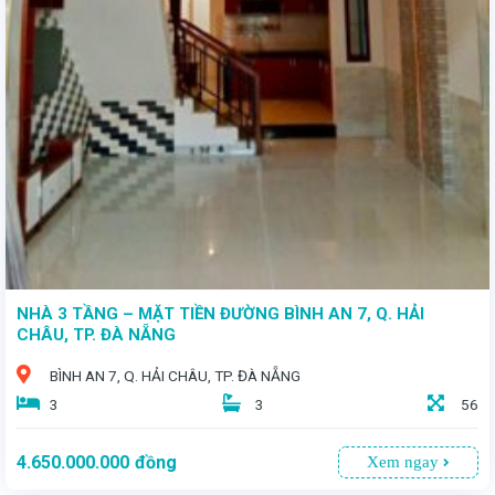
- Chào đón quý khách đến với ngôi nhà vườn thoáng mát nằm trên trục đường Trường Chinh, thuộc Q. Cẩm Lệ sầm uất, ngôi nhà vườn rộng lớn này chính là thiên đường an cư giữa lòng thành phố Đà Nẵng - Diện tích 300m2 - Giá bán 5 tỷ 2
NHÀ 3 TẦNG – MẶT TIỀN ĐƯỜNG BÌNH AN 7, Q. HẢI
CHÂU, TP. ĐÀ NẴNG
BÌNH AN 7, Q. HẢI CHÂU, TP. ĐÀ NẴNG
3
3
56
4.650.000.000
đồng
Xem ngay