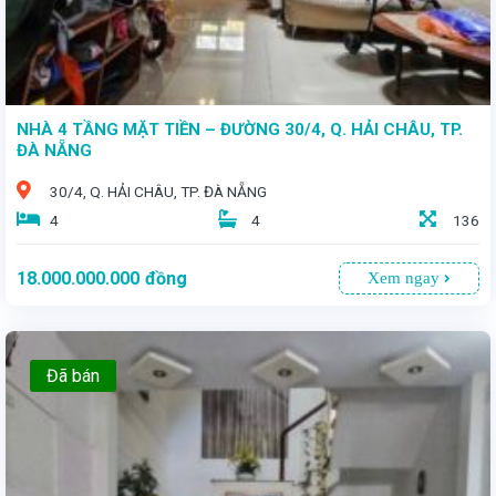
NHÀ 4 TẦNG MẶT TIỀN – ĐƯỜNG 30/4, Q. HẢI CHÂU, TP.
ĐÀ NẴNG
30/4, Q. HẢI CHÂU, TP. ĐÀ NẴNG
4
4
136
18.000.000.000
đồng
Xem ngay
Đã bán