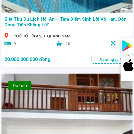
Biệt Thự Du Lịch Hội An – Tâm Điểm Sinh Lời Vô Hạn, Đón
Dòng Tiền Khổng Lồ!”
PHỐ CỔ HỘI AN, T. QUẢNG NAM
9
10
1000
20.000.000.000
đồng
Xem ngay
Đã bán