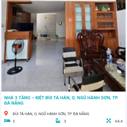
- Tọa lạc tại di sản thế giới phố cổ Hội An, nơi vẻ đẹp cổ kính giao thoa cùng hiện đại - Biệt thự rộng hơn 1000m2 - Giá bán: 20 tỷ
NHÀ 3 TẦNG – KIỆT BÙI TÁ HÁN, Q. NGŨ HÀNH SƠN, TP.
ĐÀ NẴNG
BÙI TÁ HÁN, Q. NGŨ HÀNH SƠN, TP. ĐÀ NẴNG
3
3
64,4