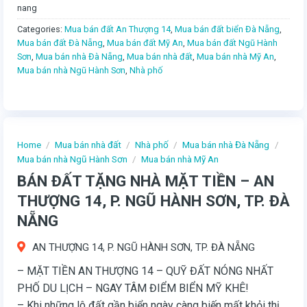
nang
Categories:
Mua bán đất An Thượng 14
,
Mua bán đất biển Đà Nẵng
,
Mua bán đất Đà Nẵng
,
Mua bán đất Mỹ An
,
Mua bán đất Ngũ Hành
Sơn
,
Mua bán nhà Đà Nẵng
,
Mua bán nhà đất
,
Mua bán nhà Mỹ An
,
Mua bán nhà Ngũ Hành Sơn
,
Nhà phố
Home
/
Mua bán nhà đất
/
Nhà phố
/
Mua bán nhà Đà Nẵng
/
Mua bán nhà Ngũ Hành Sơn
/
Mua bán nhà Mỹ An
BÁN ĐẤT TẶNG NHÀ MẶT TIỀN – AN
THƯỢNG 14, P. NGŨ HÀNH SƠN, TP. ĐÀ
NẴNG
AN THƯỢNG 14, P. NGŨ HÀNH SƠN, TP. ĐÀ NẴNG
– MẶT TIỀN AN THƯỢNG 14 – QUỸ ĐẤT NÓNG NHẤT
PHỐ DU LỊCH – NGAY TÂM ĐIỂM BIỂN MỸ KHÊ!
– Khi những lô đất gần biển ngày càng biến mất khỏi thị