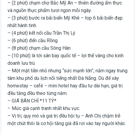
– (2 phút) chạm chợ Bắc Mỹ An – thiên đường ẩm thực
và nguồn thực phẩm tươi ngon mỗi ngày.
– (3 phút) bước ra bãi biển Mỹ Khê – top 6 bãi biển đẹp
nhất hành tinh.
– (4 phút) kết nối cầu Trần Thị Lý
– (6 phút) đến cầu Rồng
– (8 phút) chạm cầu Sông Hàn
– (10 phút) là tới sân bay quốc tế – lợi thế vàng cho kinh
doanh lưu trú.
– Một mặt tiền nhỏ nhưng “sức mạnh lớn”, nằm ngay trung
tâm khu phố du lịch nổi tiếng nhất Đà Nẵng. Dù để xây
homestay – café – mini hotel hay đầu tư dài hạn, giá trị
đều tăng đều theo từng năm.
– GIÁ BÁN CHỈ *11 TỶ*
– Mức giá cạnh tranh nhất khu vực.
– Vị trí, quy mô và giá trị đều hội tụ – Anh Chị chậm trễ
một chút thôi là cơ hội tăng giá đã rơi vào tay người khác.