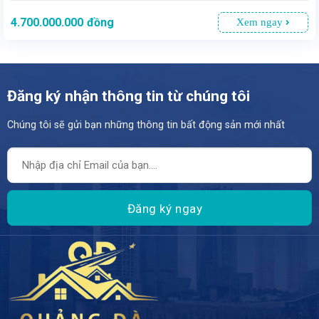
4.700.000.000
đồng
Xem ngay
Đăng ký nhận thông tin từ chúng tôi
Chúng tôi sẽ gửi bạn những thông tin bất động sản mới nhất
- Một nơi lý tưởng để an cư và lập nghiệp - Với diện tích 64,4m2, mặt tiền rộng 5,5m và nở hậu phong thủy mang đến sự hài hòa trong không gian sống. - Giá bán 4 tỷ 7