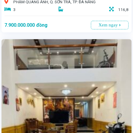
PHẠM QUANG ẢNH, Q. SƠN TRÀ, TP. ĐÀ NẴNG
3
116,8
7.900.000.000
đồng
Xem ngay