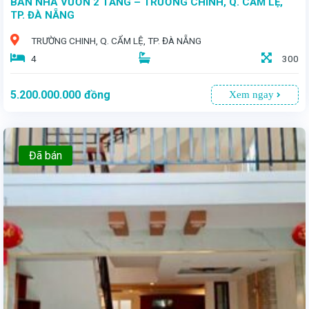
BÁN NHÀ VƯỜN 2 TẦNG – TRƯỜNG CHINH, Q. CẨM LỆ,
TP. ĐÀ NẴNG
TRƯỜNG CHINH, Q. CẨM LỆ, TP. ĐÀ NẴNG
4
300
5.200.000.000
đồng
Xem ngay
Đã bán