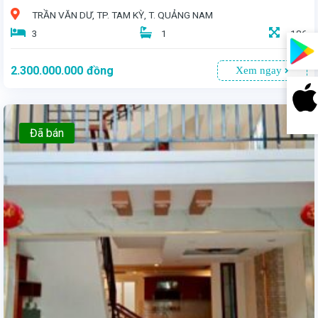
TRẦN VĂN DƯ, TP. TAM KỲ, T. QUẢNG NAM
3
1
186
2.300.000.000
đồng
Xem ngay
Đã bán