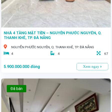
NHÀ 4 TẦNG MẶT TIỀN – NGUYỄN PHƯỚC NGUYÊN, Q.
THANH KHÊ, TP. ĐÀ NẴNG
NGUYỄN PHƯỚC NGUYÊN, Q. THANH KHÊ, TP. ĐÀ NẴNG
4
4
67
5.900.000.000
đồng
Xem ngay
Đã bán