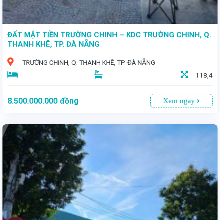
ĐẤT MẶT TIỀN TRƯỜNG CHINH – KDC TRƯỜNG CHINH, Q.
THANH KHÊ, TP. ĐÀ NẴNG
TRƯỜNG CHINH, Q. THANH KHÊ, TP. ĐÀ NẴNG
118,4
8.500.000.000
đồng
Xem ngay