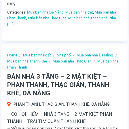
nang
Categories:
Mua bán nhà Đà Nẵng
,
Mua bán nhà đất
,
Mua bán nhà
Phan Thanh
,
Múa bán nhà Thạc Gián
,
Mua bán nhà Thanh Khê
,
Nhà
phố
Home
/
Mua bán nhà đất
/
Nhà phố
/
Mua bán nhà Đà Nẵng
/
Mua bán nhà Thanh Khê
/
Mua bán nhà Thạc Gián
/
Mua bán nhà
Phan Thanh
BÁN NHÀ 3 TẦNG – 2 MẶT KIỆT –
PHAN THANH, THẠC GIÁN, THANH
KHÊ, ĐÀ NẴNG
PHAN THANH, THẠC GIÁN, THANH KHÊ, ĐÀ NẴNG
– CƠ HỘI HIẾM – NHÀ 3 TẦNG – 2 MẶT KIỆT PHAN
THANH – TRÁI TIM QUẬN THANH KHÊ
– Sở hữu ngay căn nhà 2 mặt tiền kiệt thoáng, tọa lạc tại