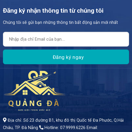
Đăng ký nhận thông tin từ chúng tôi
Chúng tôi sẽ gửi bạn những thông tin bất động sản mới nhất
- Diện tích: *56m²* - Giá bán: *4 tỷ 650 triệu* - Hướng Đông - Đường rộng: 7m, thông thoáng, xe cộ di chuyển thoải mái
Địa chỉ: Số 23 đường B1, khu đô thị Quốc tế Đa Phước, Q.Hải
Châu, TP. Đà Nẵng
Hotline: 07.9999.6226
Email: