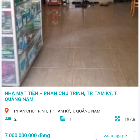
- Vị trí đắc địa tại cung đường sầm uất bậc nhất thành phố, lý tưởng cho vừa ở vừa kinh doanh sinh lời. - Diện tích 178,3m² - Giá bán 12 tỷ 100 triệu
NHÀ MẶT TIỀN – PHAN CHU TRINH, TP. TAM KỲ, T.
QUẢNG NAM
PHAN CHU TRINH, TP. TAM KỲ, T. QUẢNG NAM
2
1
197,8
7.000.000.000
đồng
Xem ngay