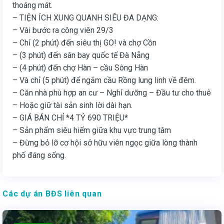
thoáng mát.
– TIỆN ÍCH XUNG QUANH SIÊU ĐA DẠNG:
– Vài bước ra công viên 29/3
– Chỉ (2 phút) đến siêu thị GO! và chợ Cồn
– (3 phút) đến sân bay quốc tế Đà Nẵng
– (4 phút) đến chợ Hàn – cầu Sông Hàn
– Và chỉ (5 phút) để ngắm cầu Rồng lung linh về đêm.
– Căn nhà phù hợp an cư – Nghỉ dưỡng – Đầu tư cho thuê
– Hoặc giữ tài sản sinh lời dài hạn.
– GIÁ BÁN CHỈ *4 TỶ 690 TRIỆU*
– Sản phẩm siêu hiếm giữa khu vực trung tâm
– Đừng bỏ lỡ cơ hội sở hữu viên ngọc giữa lòng thành
phố đáng sống.
Các dự án BĐS liên quan