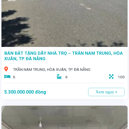
BÁN ĐẤT TẶNG DÃY NHÀ TRỌ – TRẦN NAM TRUNG, HÒA
XUÂN, TP. ĐÀ NẴNG
TRẦN NAM TRUNG, HÒA XUÂN, TP. ĐÀ NẴNG
6
6
100
5.300.000.000
đồng
Xem ngay