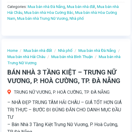
Categories:
Mua bán nhà Đà Nẵng
,
Mua bán nhà đất
,
Mua bán nhà
Hải Châu
,
Mua bán nhà Hòa Cường Bắc
,
Mua bán nhà Hòa Cường
Nam
,
Mua bán nhà Trưng Nữ Vương
,
Nhà phố
Home
/
Mua bán nhà đất
/
Nhà phố
/
Mua bán nhà Đà Nẵng
/
Mua bán nhà Hải Châu
/
Mua bán nhà Bình Thuận
/
Mua bán nhà
Trưng Nữ Vương
BÁN NHÀ 3 TẦNG KIỆT – TRƯNG NỮ
VƯƠNG, P. HOÀ CƯỜNG, TP. ĐÀ NẴNG
TRƯNG NỮ VƯƠNG, P. HOÀ CƯỜNG, TP. ĐÀ NẴNG
– NHÀ ĐẸP TRUNG TÂM HẢI CHÂU – GIÁ TỐT HƠN GIÁ
TRỊ THỰC – BƯỚC ĐI ĐÚNG ĐẮN CHO DANH MỤC ĐẦU
TƯ
– Bán Nhà 3 Tầng Kiệt Trưng Nữ Vương, P. Hoà Cường,
TP. Đà Nẵng.