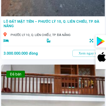
LÔ ĐẤT MẶT TIỀN – PHƯỚC LÝ 10, Q. LIÊN CHIỂU, TP. ĐÀ
NẴNG
PHƯỚC LÝ 10, Q. LIÊN CHIỂU, TP. ĐÀ NẴNG
105
3.000.000.000
đồng
Xem ngay
Đã bán