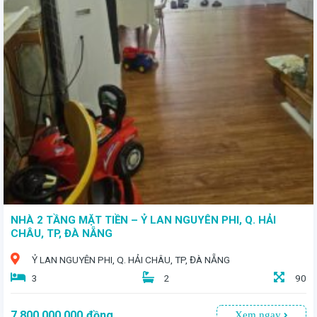
- Toạ lạc tại vị trí đắc địa trong KDC Hòa Phát 2, quận Cẩm Lệ, TP. Đà Nẵng - Lô đất với diện tích 103,4m² - Giá bán: 7 tỷ 5
NHÀ 2 TẦNG MẶT TIỀN – Ỷ LAN NGUYÊN PHI, Q. HẢI
CHÂU, TP, ĐÀ NẴNG
Ỷ LAN NGUYÊN PHI, Q. HẢI CHÂU, TP, ĐÀ NẴNG
3
2
90
7.800.000.000
đồng
Xem ngay