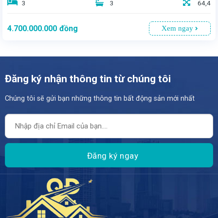
3
3
64,4
4.700.000.000
đồng
Xem ngay
Đăng ký nhận thông tin từ chúng tôi
Chúng tôi sẽ gửi bạn những thông tin bất động sản mới nhất
- Một nơi lý tưởng để an cư và lập nghiệp - Với diện tích 64,4m2, mặt tiền rộng 5,5m và nở hậu phong thủy mang đến sự hài hòa trong không gian sống. - Giá bán 4 tỷ 7