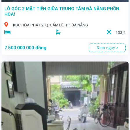
LÔ GÓC 2 MẶT TIỀN GIỮA TRUNG TÂM ĐÀ NẴNG PHỒN
HOA!
KDC HÒA PHÁT 2, Q. CẨM LỆ, TP. ĐÀ NẴNG
103,4
7.500.000.000
đồng
Xem ngay