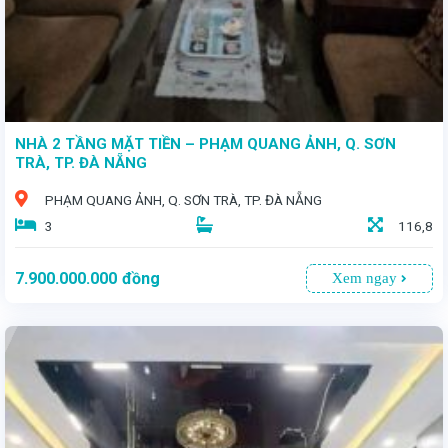
NHÀ 2 TẦNG MẶT TIỀN – PHẠM QUANG ẢNH, Q. SƠN
TRÀ, TP. ĐÀ NẴNG
PHẠM QUANG ẢNH, Q. SƠN TRÀ, TP. ĐÀ NẴNG
3
116,8
7.900.000.000
đồng
Xem ngay