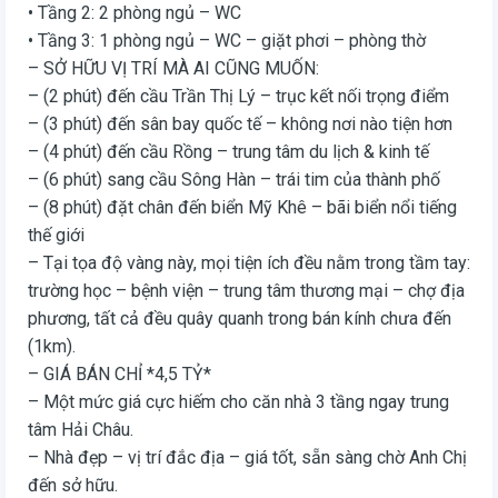
• Tầng 2: 2 phòng ngủ – WC
• Tầng 3: 1 phòng ngủ – WC – giặt phơi – phòng thờ
– SỞ HỮU VỊ TRÍ MÀ AI CŨNG MUỐN:
– (2 phút) đến cầu Trần Thị Lý – trục kết nối trọng điểm
– (3 phút) đến sân bay quốc tế – không nơi nào tiện hơn
– (4 phút) đến cầu Rồng – trung tâm du lịch & kinh tế
– (6 phút) sang cầu Sông Hàn – trái tim của thành phố
– (8 phút) đặt chân đến biển Mỹ Khê – bãi biển nổi tiếng
thế giới
– Tại tọa độ vàng này, mọi tiện ích đều nằm trong tầm tay:
trường học – bệnh viện – trung tâm thương mại – chợ địa
phương, tất cả đều quây quanh trong bán kính chưa đến
(1km).
– GIÁ BÁN CHỈ *4,5 TỶ*
– Một mức giá cực hiếm cho căn nhà 3 tầng ngay trung
tâm Hải Châu.
– Nhà đẹp – vị trí đắc địa – giá tốt, sẵn sàng chờ Anh Chị
đến sở hữu.