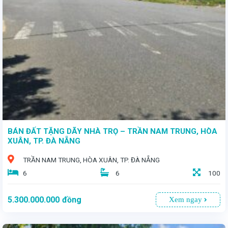
- Vị trí vàng: Nằm ngay trung tâm quận Thanh Khê, đường 7m5, thuận tiện cho mọi loại hình kinh doanh. - Thiết kế đẳng cấp: Nhà 4 tầng với diện tích đất 67m², diện tích sử dụng 270m². - Giá hấp dẫn: 5 tỷ 900 triệu.
BÁN ĐẤT TẶNG DÃY NHÀ TRỌ – TRẦN NAM TRUNG, HÒA
XUÂN, TP. ĐÀ NẴNG
TRẦN NAM TRUNG, HÒA XUÂN, TP. ĐÀ NẴNG
6
6
100
5.300.000.000
đồng
Xem ngay