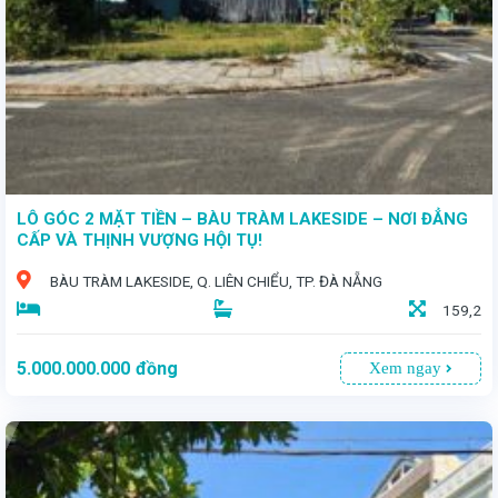
LÔ GÓC 2 MẶT TIỀN – BÀU TRÀM LAKESIDE – NƠI ĐẲNG
CẤP VÀ THỊNH VƯỢNG HỘI TỤ!
BÀU TRÀM LAKESIDE, Q. LIÊN CHIỂU, TP. ĐÀ NẴNG
159,2
5.000.000.000
đồng
Xem ngay