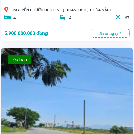
NGUYỄN PHƯỚC NGUYÊN, Q. THANH KHÊ, TP. ĐÀ NẴNG
4
4
67
5.900.000.000
đồng
Xem ngay
Đã bán