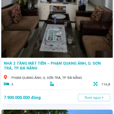
- Vị trí đắc địa tại cung đường sầm uất bậc nhất thành phố, lý tưởng cho vừa ở vừa kinh doanh sinh lời. - Diện tích 178,3m² - Giá bán 12 tỷ 100 triệu
NHÀ 2 TẦNG MẶT TIỀN – PHẠM QUANG ẢNH, Q. SƠN
TRÀ, TP. ĐÀ NẴNG
PHẠM QUANG ẢNH, Q. SƠN TRÀ, TP. ĐÀ NẴNG
3
116,8
7.900.000.000
đồng
Xem ngay