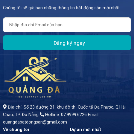
Chúng tôi sẽ gửi bạn những thông tin bất động sản mới nhất
- Một tuyệt tác kiến trúc trên mặt tiền đường Nguyễn Nhược Pháp, giữa lòng khu đô thị Phước Lý phát triển - Ngôi nhà 3 tầng sang trọng với diện tích 105m2, bề ngang rộng 5m - giá bán: 4,2 tỷ
Địa chỉ: Số 23 đường B1, khu đô thị Quốc tế Đa Phước, Q.Hải
Châu, TP. Đà Nẵng
Hotline: 07.9999.6226
Email:
quangdabatdongsan@gmail.com
Về chúng tôi
Dự án mới nhất