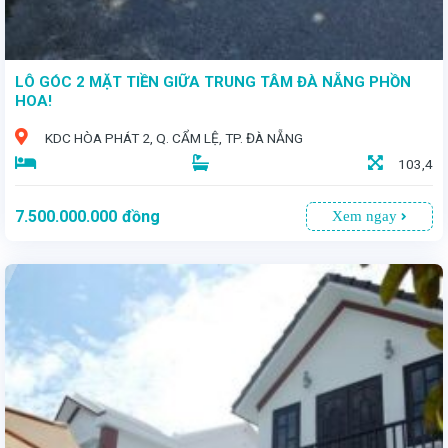
LÔ GÓC 2 MẶT TIỀN GIỮA TRUNG TÂM ĐÀ NẴNG PHỒN
HOA!
KDC HÒA PHÁT 2, Q. CẨM LỆ, TP. ĐÀ NẴNG
103,4
7.500.000.000
đồng
Xem ngay