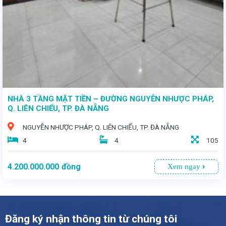
NHÀ 3 TẦNG MẶT TIỀN – ĐƯỜNG NGUYỄN NHƯỢC PHÁP,
Q. LIÊN CHIỂU, TP. ĐÀ NẴNG
NGUYỄN NHƯỢC PHÁP, Q. LIÊN CHIỂU, TP. ĐÀ NẴNG
4
4
105
4.200.000.000
đồng
Xem ngay
Đăng ký nhận thông tin từ chúng tôi