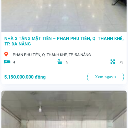
NHÀ 3 TẦNG MẶT TIỀN – PHAN PHU TIÊN, Q. THANH KHÊ,
TP. ĐÀ NẴNG
PHAN PHU TIÊN, Q. THANH KHÊ, TP. ĐÀ NẴNG
4
5
73
5.150.000.000
đồng
Xem ngay