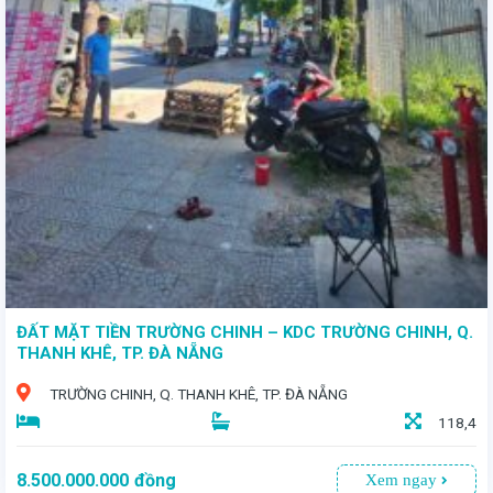
- Diện tích: 89,2m² - Giá bán: 6 tỷ - Hướng Tây - Vị trí đắc địa: Nằm trên mặt đường nhựa 5m, chỉ cách bãi biển Mỹ Khê 200m, tạo nên môi trường sống mát mẻ quanh năm.
ĐẤT MẶT TIỀN TRƯỜNG CHINH – KDC TRƯỜNG CHINH, Q.
THANH KHÊ, TP. ĐÀ NẴNG
TRƯỜNG CHINH, Q. THANH KHÊ, TP. ĐÀ NẴNG
118,4
8.500.000.000
đồng
Xem ngay