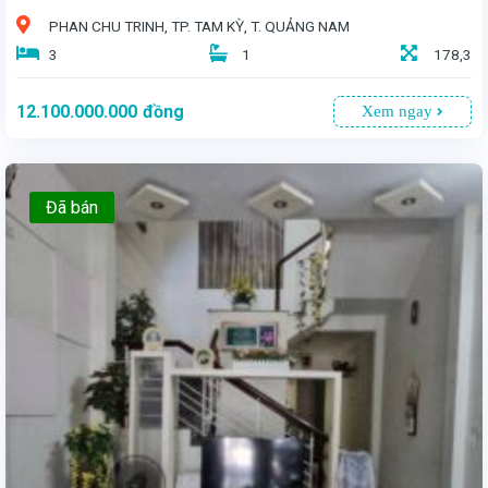
PHAN CHU TRINH, TP. TAM KỲ, T. QUẢNG NAM
3
1
178,3
12.100.000.000
đồng
Xem ngay
Đã bán