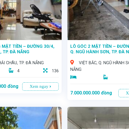
 MẶT TIỀN – ĐƯỜNG 30/4,
LÔ GÓC 2 MẶT TIỀN – ĐƯỜN
, TP. ĐÀ NẴNG
Q. NGŨ HÀNH SƠN, TP. ĐÀ 
 HẢI CHÂU, TP. ĐÀ NẴNG
VIỆT BẮC, Q. NGŨ HÀNH S
NẴNG
4
136
000
đồng
Xem ngay
7.000.000.000
đồng
X