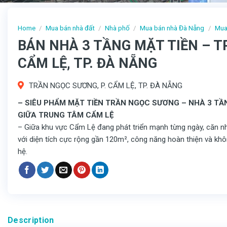
Home
/
Mua bán nhà đất
/
Nhà phố
/
Mua bán nhà Đà Nẵng
/
Mua
BÁN NHÀ 3 TẦNG MẶT TIỀN – T
CẨM LỆ, TP. ĐÀ NẴNG
TRẦN NGỌC SƯƠNG, P. CẨM LỆ, TP. ĐÀ NẴNG
– SIÊU PHẨM MẶT TIỀN TRẦN NGỌC SƯƠNG – NHÀ 3 TẦN
GIỮA TRUNG TÂM CẨM LỆ
– Giữa khu vực Cẩm Lệ đang phát triển mạnh từng ngày, căn nh
với diện tích cực rộng gần 120m², công năng hoàn thiện và khô
hệ.
Description