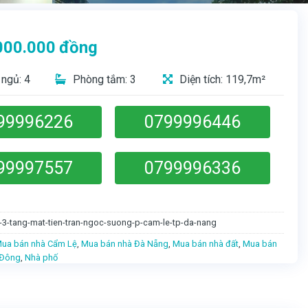
000.000
đồng
ngủ: 4
Phòng tắm: 3
Diện tích: 119,7m²
99996226
0799996446
99997557
0799996336
-3-tang-mat-tien-tran-ngoc-suong-p-cam-le-tp-da-nang
ua bán nhà Cẩm Lệ
,
Mua bán nhà Đà Nẵng
,
Mua bán nhà đất
,
Mua bán
 Đông
,
Nhà phố