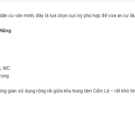
 dân cư văn minh, đây là lựa chọn cực kỳ phù hợp để vừa an cư l
 Nẵng
ủ, WC
trọng
hông gian sử dụng rộng rãi giữa khu trung tâm Cẩm Lệ – rất khó t