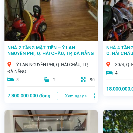
NHÀ 2 TẦNG MẶT TIỀN – Ỷ LAN
NHÀ 4 TẦNG
NGUYÊN PHI, Q. HẢI CHÂU, TP, ĐÀ NẴNG
Q. HẢI CHÂU
Ỷ LAN NGUYÊN PHI, Q. HẢI CHÂU, TP,
30/4, Q.
ĐÀ NẴNG
4
3
2
90
18.000.000.
7.800.000.000
đồng
Xem ngay