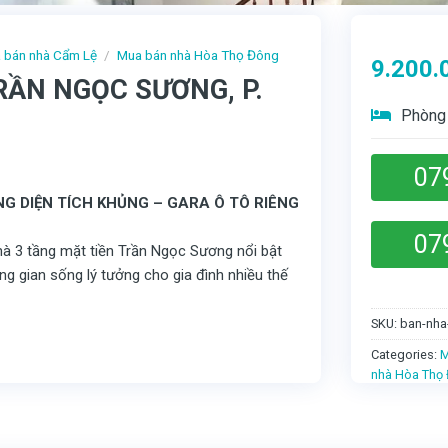
 bán nhà Cẩm Lệ
/
Mua bán nhà Hòa Thọ Đông
9.200.
RẦN NGỌC SƯƠNG, P.
Phòng 
07
G DIỆN TÍCH KHỦNG – GARA Ô TÔ RIÊNG
07
à 3 tầng mặt tiền Trần Ngọc Sương nổi bật
ng gian sống lý tưởng cho gia đình nhiều thế
SKU:
ban-nha
Categories:
M
nhà Hòa Thọ