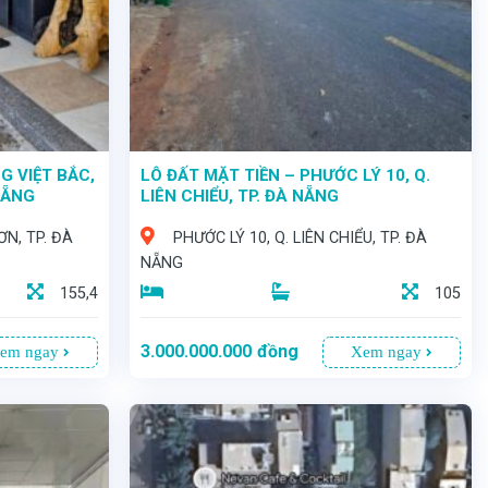
G VIỆT BẮC,
LÔ ĐẤT MẶT TIỀN – PHƯỚC LÝ 10, Q.
NẴNG
LIÊN CHIỂU, TP. ĐÀ NẴNG
ƠN, TP. ĐÀ
PHƯỚC LÝ 10, Q. LIÊN CHIỂU, TP. ĐÀ
NẴNG
155,4
105
3.000.000.000
đồng
em ngay
Xem ngay