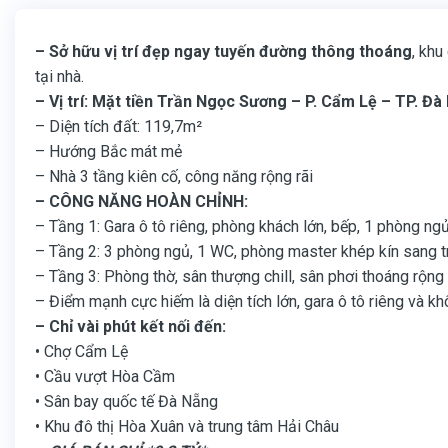
– Sở hữu vị trí đẹp ngay tuyến đường thông thoáng
, khu
tại nhà.
– Vị trí: Mặt tiền Trần Ngọc Sương – P. Cẩm Lệ – TP. Đà
– Diện tích đất: 119,7m²
– Hướng Bắc mát mẻ
– Nhà 3 tầng kiên cố, công năng rộng rãi
– CÔNG NĂNG HOÀN CHỈNH:
– Tầng 1: Gara ô tô riêng, phòng khách lớn, bếp, 1 phòng ng
– Tầng 2: 3 phòng ngủ, 1 WC, phòng master khép kín sang 
– Tầng 3: Phòng thờ, sân thượng chill, sân phơi thoáng rộng
– Điểm mạnh cực hiếm là diện tích lớn, gara ô tô riêng và k
– Chỉ vài phút kết nối đến:
• Chợ Cẩm Lệ
• Cầu vượt Hòa Cầm
• Sân bay quốc tế Đà Nẵng
• Khu đô thị Hòa Xuân và trung tâm Hải Châu