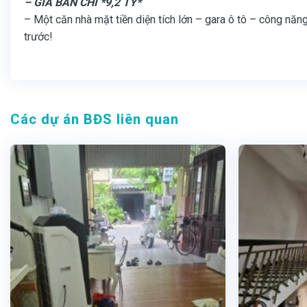
– GIÁ BÁN CHỈ *9,2 TỶ*
– Một căn nhà mặt tiền diện tích lớn – gara ô tô – công năng
trước!
Các dự án BĐS liên quan