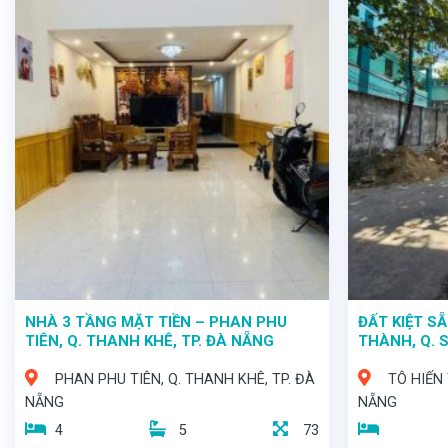
- Diện tích 90m², mặt tiền rộng 4,5m, - Giá bán 7,8 tỷ - Ngôi nhà hướng Bắc đón gió mát lành quanh năm
– Vị Trí Đắc Địa, Kinh Doanh Sinh Lời Cao!" - Sở hữu ngay ngôi nhà mặt t
NHÀ 3 TẦNG MẶT TIỀN – PHAN PHU
ĐẤT KIỆT S
TIÊN, Q. THANH KHÊ, TP. ĐÀ NẴNG
THÀNH, Q. 
PHAN PHU TIÊN, Q. THANH KHÊ, TP. ĐÀ
TÔ HIẾN 
NẴNG
NẴNG
4
5
73