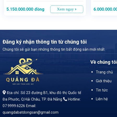
5.150.000.000
đồng
6.000.000.0
Xem ngay
Đăng ký nhận thông tin từ chúng tôi
Chúng tôi sẽ gửi bạn những thông tin bất động sản mới nhất
Về chúng tô
- Nằm trên trục đường lớn Lý Thái Tông, cách bãi tắm chỉ 70m, gần chợ Phú Lộc, thuận tiện di chuyển - Diện tích 73m², tổng diện tích sử dụng lên đến 250m² - Giá bán: 5 tỷ 150 triệu
- Diện tích: 89,2m² - Giá bán: 6 tỷ - Hướng Tây - Vị trí đắc địa: Nằm trên mặt đường nhựa 5m, ch
Trang chủ
Giới thiệu
Tin tức
Địa chỉ: Số 23 đường B1, khu đô thị Quốc tế
Liên hệ
Đa Phước, Q.Hải Châu, TP. Đà Nẵng
Hotline:
07.9999.6226
Email:
quangdabatdongsan@gmail.com