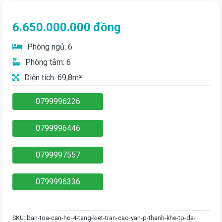
6.650.000.000
đồng
Phòng ngủ: 6
Phòng tắm: 6
Diện tích: 69,8m²
0799996226
0799996446
0799997557
0799996336
SKU:
ban-toa-can-ho-4-tang-kiet-tran-cao-van-p-thanh-khe-tp-da-