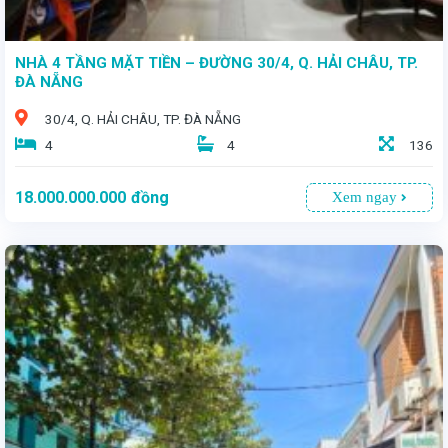
NHÀ 4 TẦNG MẶT TIỀN – ĐƯỜNG 30/4, Q. HẢI CHÂU, TP.
ĐÀ NẴNG
30/4, Q. HẢI CHÂU, TP. ĐÀ NẴNG
4
4
136
18.000.000.000
đồng
Xem ngay