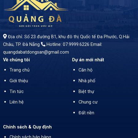
- BÁN ĐẤT MẶT TIỀN TRƯỜNG CHINH – AN KHÊ – THANH KHÊ – ĐÀ NẴNG
Địa chỉ: Số 23 đường B1, khu đô thị Quốc tế Đa Phước, Q.Hải
Châu, TP. Đà Nẵng
Hotline: 07.9999.6226
Email:
quangdabatdongsan@gmail.com
Về chúng tôi
Dự án mới nhất
Trang chủ
Căn hộ
Giới thiệu
Nhà phố
Tin tức
Biệt thự
Liên hệ
Chung cư
Đất nền
Chính sách & Quy định
Chính sách bán hàng