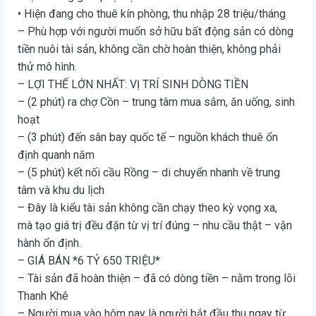
• Hiện đang cho thuê kín phòng, thu nhập 28 triệu/tháng
– Phù hợp với người muốn sở hữu bất động sản có dòng
tiền nuôi tài sản, không cần chờ hoàn thiện, không phải
thử mô hình.
– LỢI THẾ LỚN NHẤT: VỊ TRÍ SINH DÒNG TIỀN
– (2 phút) ra chợ Cồn – trung tâm mua sắm, ăn uống, sinh
hoạt
– (3 phút) đến sân bay quốc tế – nguồn khách thuê ổn
định quanh năm
– (5 phút) kết nối cầu Rồng – di chuyển nhanh về trung
tâm và khu du lịch
– Đây là kiểu tài sản không cần chạy theo kỳ vọng xa,
mà tạo giá trị đều đặn từ vị trí đúng – nhu cầu thật – vận
hành ổn định.
– GIÁ BÁN *6 TỶ 650 TRIỆU*
– Tài sản đã hoàn thiện – đã có dòng tiền – nằm trong lõi
Thanh Khê
– Người mua vào hôm nay là người bắt đầu thu ngay từ