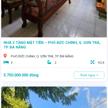
NHÀ 2 TẦNG MẶT TIỀN – PHÓ ĐỨC CHÍNH, Q. SƠN TRÀ,
TP. ĐÀ NẴNG
PHÓ ĐỨC CHÍNH, Q. SƠN TRÀ, TP. ĐÀ NẴNG
3
2
92,4
5.750.000.000
đồng
Xem ngay