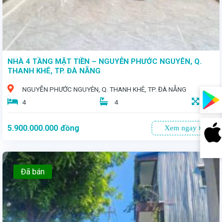
NHÀ 4 TẦNG MẶT TIỀN – NGUYỄN PHƯỚC NGUYÊN, Q.
THANH KHÊ, TP. ĐÀ NẴNG
NGUYỄN PHƯỚC NGUYÊN, Q. THANH KHÊ, TP. ĐÀ NẴNG
4
4
67
5.900.000.000
đồng
Xem ngay
Đã bán