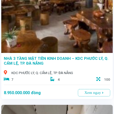
NHÀ 3 TẦNG MẶT TIỀN KINH DOANH – KDC PHƯỚC LÝ, Q.
CẨM LỆ, TP. ĐÀ NẴNG
KDC PHƯỚC LÝ, Q. CẨM LỆ, TP. ĐÀ NẴNG
7
4
100
8.950.000.000
đồng
Xem ngay