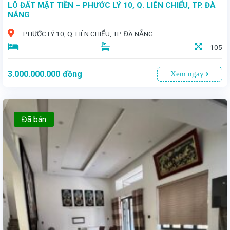
LÔ ĐẤT MẶT TIỀN – PHƯỚC LÝ 10, Q. LIÊN CHIỂU, TP. ĐÀ
NẴNG
PHƯỚC LÝ 10, Q. LIÊN CHIỂU, TP. ĐÀ NẴNG
105
3.000.000.000
đồng
Xem ngay
Đã bán