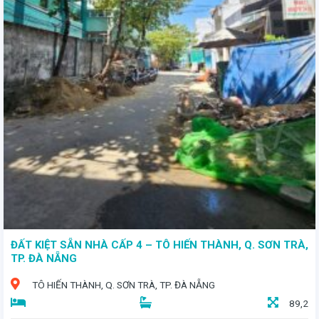
– Vị Trí Đắc Địa, Kinh Doanh Sinh Lời Cao!" - Sở hữu ngay ngôi nhà mặt tiền tại đường 30/4, tuyến phố lớn - Diện tích: 136m2 (ngang 5m) - Giá bán: 18,x tỷ - Hướng Nam đón gió mát lành
ĐẤT KIỆT SẴN NHÀ CẤP 4 – TÔ HIẾN THÀNH, Q. SƠN TRÀ,
TP. ĐÀ NẴNG
TÔ HIẾN THÀNH, Q. SƠN TRÀ, TP. ĐÀ NẴNG
89,2