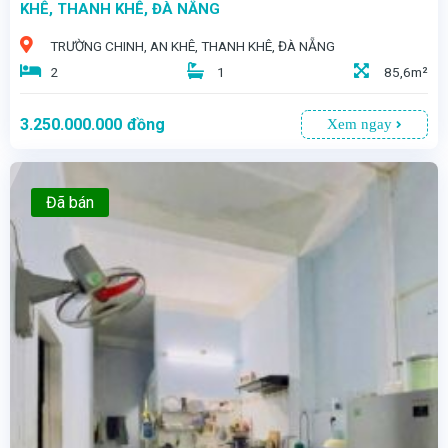
KHÊ, THANH KHÊ, ĐÀ NẴNG
TRƯỜNG CHINH, AN KHÊ, THANH KHÊ, ĐÀ NẴNG
2
1
85,6m²
3.250.000.000
đồng
Xem ngay
Đã bán