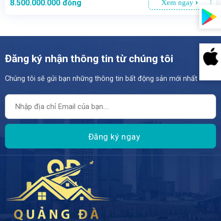
8.500.000.000
đồng
Xem ngay
Đăng ký nhận thông tin từ chúng tôi
Chúng tôi sẽ gửi bạn những thông tin bất động sản mới nhất
- BÁN ĐẤT MẶT TIỀN TRƯỜNG CHINH – AN KHÊ – THANH KHÊ – ĐÀ NẴNG
- LÔ ĐẤT ĐẸP – VỊ TRÍ VÀNG – ĐẦU TƯ HÔM NAY, SINH LỜI NGÀY MAI