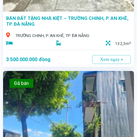
BÁN ĐẤT TẶNG NHÀ KIỆT – TRƯỜNG CHINH, P. AN KHÊ,
TP. ĐÀ NẴNG
TRƯỜNG CHINH, P. AN KHÊ, TP. ĐÀ NẴNG
132,3m²
3.500.000.000
đồng
Xem ngay
Đã bán