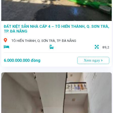
ĐẤT KIỆT SẴN NHÀ CẤP 4 – TÔ HIẾN THÀNH, Q. SƠN TRÀ,
TP. ĐÀ NẴNG
TÔ HIẾN THÀNH, Q. SƠN TRÀ, TP. ĐÀ NẴNG
89,2
6.000.000.000
đồng
Xem ngay