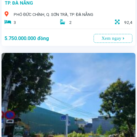
TP. ĐÀ NẴNG
PHÓ ĐỨC CHÍNH, Q. SƠN TRÀ, TP. ĐÀ NẴNG
3
2
92,4
5.750.000.000
đồng
Xem ngay