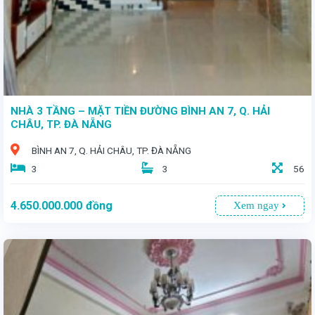
NHÀ 3 TẦNG – MẶT TIỀN ĐƯỜNG BÌNH AN 7, Q. HẢI
CHÂU, TP. ĐÀ NẴNG
BÌNH AN 7, Q. HẢI CHÂU, TP. ĐÀ NẴNG
3
3
56
4.650.000.000
đồng
Xem ngay