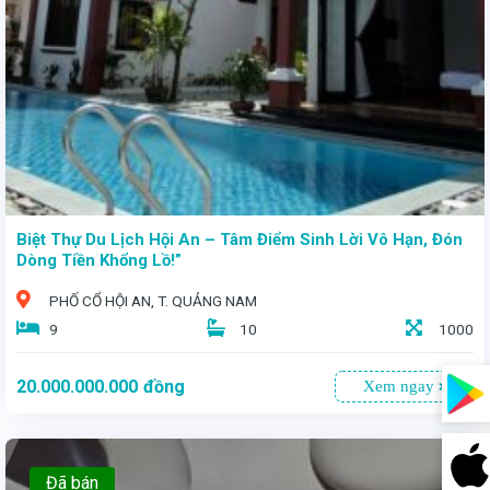
Biệt Thự Du Lịch Hội An – Tâm Điểm Sinh Lời Vô Hạn, Đón
Dòng Tiền Khổng Lồ!”
PHỐ CỔ HỘI AN, T. QUẢNG NAM
9
10
1000
20.000.000.000
đồng
Xem ngay
Đã bán