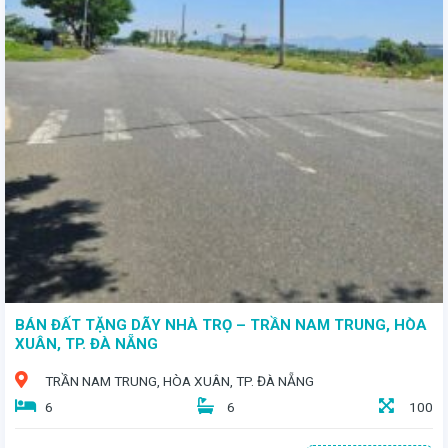
BÁN ĐẤT TẶNG DÃY NHÀ TRỌ – TRẦN NAM TRUNG, HÒA
XUÂN, TP. ĐÀ NẴNG
TRẦN NAM TRUNG, HÒA XUÂN, TP. ĐÀ NẴNG
6
6
100