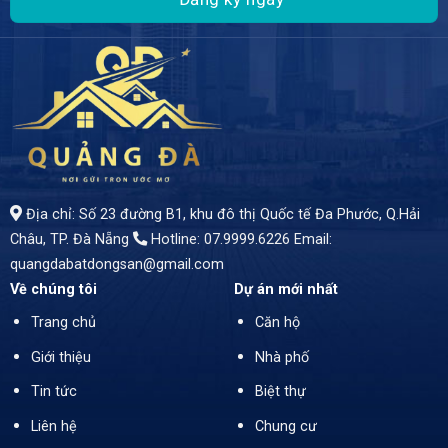
- Một tuyệt tác kiến trúc trên mặt tiền đường Nguyễn Nhược Pháp, giữa lòng khu đô thị Phước Lý phát triển - Ngôi nhà 3 tầng sang trọng với diện tích 105m2, bề ngang rộng 5m - giá bán: 4,2 tỷ
Địa chỉ: Số 23 đường B1, khu đô thị Quốc tế Đa Phước, Q.Hải
Châu, TP. Đà Nẵng
Hotline: 07.9999.6226
Email:
quangdabatdongsan@gmail.com
Về chúng tôi
Dự án mới nhất
Trang chủ
Căn hộ
Giới thiệu
Nhà phố
Tin tức
Biệt thự
Liên hệ
Chung cư