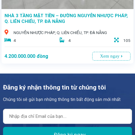
NHÀ 3 TẦNG MẶT TIỀN – ĐƯỜNG NGUYỄN NHƯỢC PHÁP,
Q. LIÊN CHIỂU, TP. ĐÀ NẴNG
NGUYỄN NHƯỢC PHÁP, Q. LIÊN CHIỂU, TP. ĐÀ NẴNG
4
4
105
4.200.000.000
đồng
Xem ngay
Đăng ký nhận thông tin từ chúng tôi
Chúng tôi sẽ gửi bạn những thông tin bất động sản mới nhất