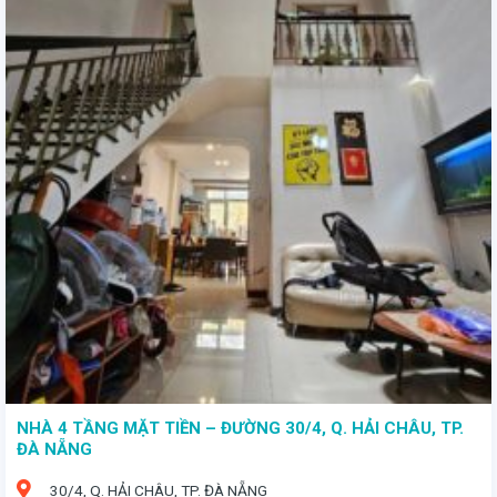
- Diện tích: 89,2m² - Giá bán: 6 tỷ - Hướng Tây - Vị trí đắc địa: Nằm trên mặt đường nhựa 5m, chỉ cách bãi biển Mỹ Khê 200m, tạo nên môi trường sống mát mẻ quanh năm.
NHÀ 4 TẦNG MẶT TIỀN – ĐƯỜNG 30/4, Q. HẢI CHÂU, TP.
ĐÀ NẴNG
30/4, Q. HẢI CHÂU, TP. ĐÀ NẴNG