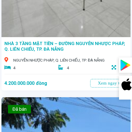
NHÀ 3 TẦNG MẶT TIỀN – ĐƯỜNG NGUYỄN NHƯỢC PHÁP,
Q. LIÊN CHIỂU, TP. ĐÀ NẴNG
NGUYỄN NHƯỢC PHÁP, Q. LIÊN CHIỂU, TP. ĐÀ NẴNG
4
4
105
4.200.000.000
đồng
Xem ngay
Đã bán