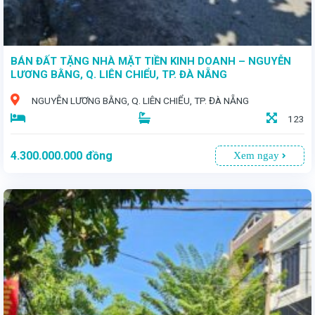
BÁN ĐẤT TẶNG NHÀ MẶT TIỀN KINH DOANH – NGUYỄN
LƯƠNG BẰNG, Q. LIÊN CHIỂU, TP. ĐÀ NẴNG
NGUYỄN LƯƠNG BẰNG, Q. LIÊN CHIỂU, TP. ĐÀ NẴNG
123
4.300.000.000
đồng
Xem ngay