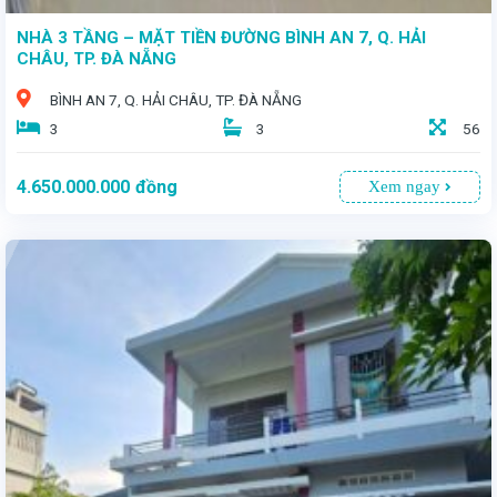
NHÀ 3 TẦNG – MẶT TIỀN ĐƯỜNG BÌNH AN 7, Q. HẢI
CHÂU, TP. ĐÀ NẴNG
BÌNH AN 7, Q. HẢI CHÂU, TP. ĐÀ NẴNG
3
3
56
4.650.000.000
đồng
Xem ngay