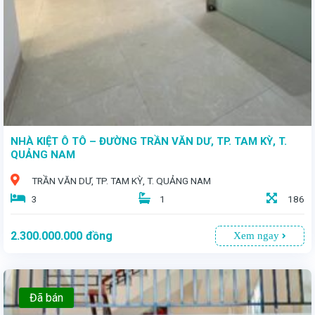
NHÀ KIỆT Ô TÔ – ĐƯỜNG TRẦN VĂN DƯ, TP. TAM KỲ, T.
QUẢNG NAM
TRẦN VĂN DƯ, TP. TAM KỲ, T. QUẢNG NAM
3
1
186
2.300.000.000
đồng
Xem ngay
Đã bán