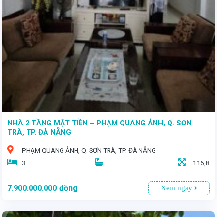
NHÀ 2 TẦNG MẶT TIỀN – PHẠM QUANG ẢNH, Q. SƠN
TRÀ, TP. ĐÀ NẴNG
PHẠM QUANG ẢNH, Q. SƠN TRÀ, TP. ĐÀ NẴNG
3
116,8
7.900.000.000
đồng
Xem ngay