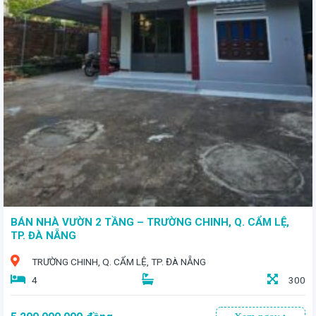
- Diện tích: *56m²* - Giá bán: *4 tỷ 650 triệu* - Hướng Đông - Đường rộng: 7m, thông thoáng, xe cộ di chuyển thoải mái
BÁN NHÀ VƯỜN 2 TẦNG – TRƯỜNG CHINH, Q. CẨM LỆ,
TP. ĐÀ NẴNG
TRƯỜNG CHINH, Q. CẨM LỆ, TP. ĐÀ NẴNG
4
300