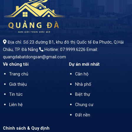
– Cơ Hội Vàng Cho Nhà Đầu Tư Thông Thái!" - Tọa lạc tại vị trí vàng trên đường Trần Nam Trung, phường Hòa Xuân, quận Cẩm Lệ, Tp. Đà Nẵng - Diện tích 100m2 - Giá bán: 5 tỷ 3
Địa chỉ: Số 23 đường B1, khu đô thị Quốc tế Đa Phước, Q.Hải
Châu, TP. Đà Nẵng
Hotline: 07.9999.6226
Email:
quangdabatdongsan@gmail.com
Về chúng tôi
Dự án mới nhất
Trang chủ
Căn hộ
Giới thiệu
Nhà phố
Tin tức
Biệt thự
Liên hệ
Chung cư
Đất nền
Chính sách & Quy định