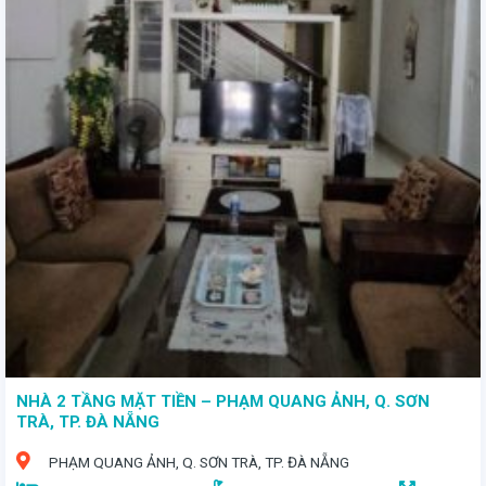
- Diện tích rộng rãi 155,4m2 - Mặt tiền rộng 7m và được tặng kèm ngôi nhà 2 tầng xây dựng kiên cố vào năm 2008 - Giá bán 7 tỷ đồng - một con số không thể hấp dẫn hơn cho vị trí vàng này
NHÀ 2 TẦNG MẶT TIỀN – PHẠM QUANG ẢNH, Q. SƠN
TRÀ, TP. ĐÀ NẴNG
PHẠM QUANG ẢNH, Q. SƠN TRÀ, TP. ĐÀ NẴNG