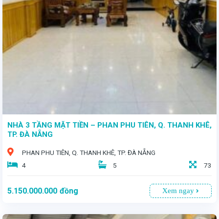
NHÀ 3 TẦNG MẶT TIỀN – PHAN PHU TIÊN, Q. THANH KHÊ,
TP. ĐÀ NẴNG
PHAN PHU TIÊN, Q. THANH KHÊ, TP. ĐÀ NẴNG
4
5
73
5.150.000.000
đồng
Xem ngay