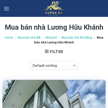
Skip
to
content
Mua bán nhà Lương Hữu Khánh
Home
/
Mua bán nhà đất
/
Nhà phố
/
Mua bán nhà Đà Nẵng
/
Mua
bán nhà Lương Hữu Khánh
FILTER