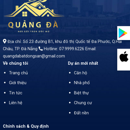
- Biệt thự đẳng cấp – Vị trí vàng – Không gian sống lý tưởng - Diện tích rộng rãi *300m²* - Giá bán: *18,5 tỷ* (Thương lượng chính chủ)
Địa chỉ: Số 23 đường B1, khu đô thị Quốc tế Đa Phước, Q.Hải
Châu, TP. Đà Nẵng
Hotline: 07.9999.6226
Email:
quangdabatdongsan@gmail.com
Về chúng tôi
Dự án mới nhất
Trang chủ
Căn hộ
Giới thiệu
Nhà phố
Tin tức
Biệt thự
Liên hệ
Chung cư
Đất nền
Chính sách & Quy định