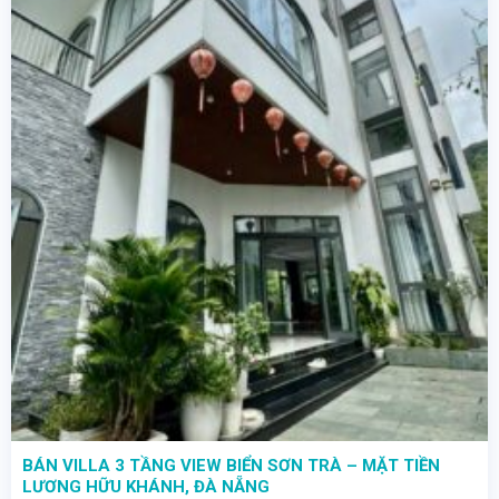
BÁN VILLA 3 TẦNG VIEW BIỂN SƠN TRÀ – MẶT TIỀN
LƯƠNG HỮU KHÁNH, ĐÀ NẴNG