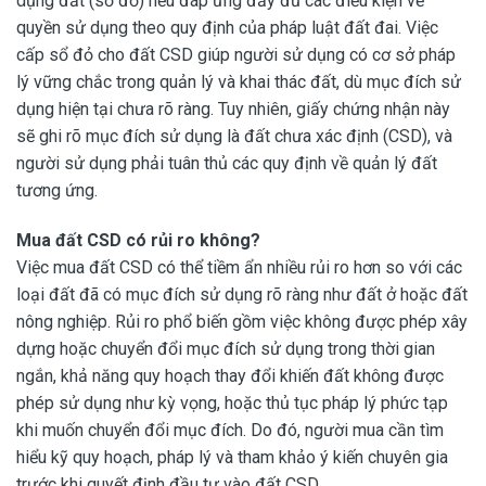
dụng đất (sổ đỏ) nếu đáp ứng đầy đủ các điều kiện về
quyền sử dụng theo quy định của pháp luật đất đai. Việc
cấp sổ đỏ cho đất CSD giúp người sử dụng có cơ sở pháp
lý vững chắc trong quản lý và khai thác đất, dù mục đích sử
dụng hiện tại chưa rõ ràng. Tuy nhiên, giấy chứng nhận này
sẽ ghi rõ mục đích sử dụng là đất chưa xác định (CSD), và
người sử dụng phải tuân thủ các quy định về quản lý đất
tương ứng.
Mua đất CSD có rủi ro không?
Việc mua đất CSD có thể tiềm ẩn nhiều rủi ro hơn so với các
loại đất đã có mục đích sử dụng rõ ràng như đất ở hoặc đất
nông nghiệp. Rủi ro phổ biến gồm việc không được phép xây
dựng hoặc chuyển đổi mục đích sử dụng trong thời gian
ngắn, khả năng quy hoạch thay đổi khiến đất không được
phép sử dụng như kỳ vọng, hoặc thủ tục pháp lý phức tạp
khi muốn chuyển đổi mục đích. Do đó, người mua cần tìm
hiểu kỹ quy hoạch, pháp lý và tham khảo ý kiến chuyên gia
trước khi quyết định đầu tư vào đất CSD.