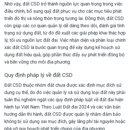
Nhờ vậy, đất CSD trở thành nguồn lực quan trọng trong việc
điều chỉnh, bổ sung quỹ đất phục vụ cho các mục tiêu phát
triển đô thị và nông thôn trong tương lai. Đồng thời, đất CSD
còn giúp các cơ quan quản lý dễ dàng theo dõi, đánh giá tình
trạng sử dụng đất, từ đó đề xuất các giải pháp khai thác hợp
lý, tối ưu nguồn lực đất đai. Việc nhận diện và phân loại chính
xác đất CSD là bước quan trọng để xây dựng kế hoạch sử
dụng đất hiệu quả, góp phần thúc đẩy sự phát triển đồng bộ
và bền vững cho mỗi địa phương.
Quy định pháp lý về đất CSD
Đất CSD thuộc nhóm đất chưa được xác định mục đích sử
dụng cụ thể, do đó việc quản lý và sử dụng loại đất này phải
tuân thủ nghiêm ngặt các quy định pháp luật về đất đai hiện
hành tại Việt Nam. Theo Luật Đất đai 2024 và các văn bản
hướng dẫn thi hành, đất CSD được quản lý nhằm đảm bảo
không bị sử dụng sai mục đích, gây lãng phí tài nguyên hoặc
phá vỡ quy hoạch phát triển chung của địa phương.