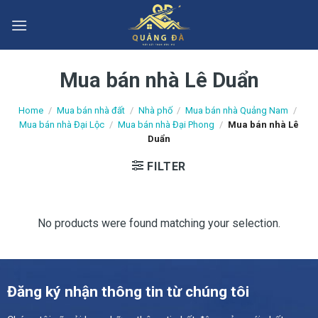
Skip
to
content
Mua bán nhà Lê Duẩn
Home
/
Mua bán nhà đất
/
Nhà phố
/
Mua bán nhà Quảng Nam
/
Mua bán nhà Đại Lộc
/
Mua bán nhà Đại Phong
/
Mua bán nhà Lê
Duẩn
FILTER
No products were found matching your selection.
Đăng ký nhận thông tin từ chúng tôi