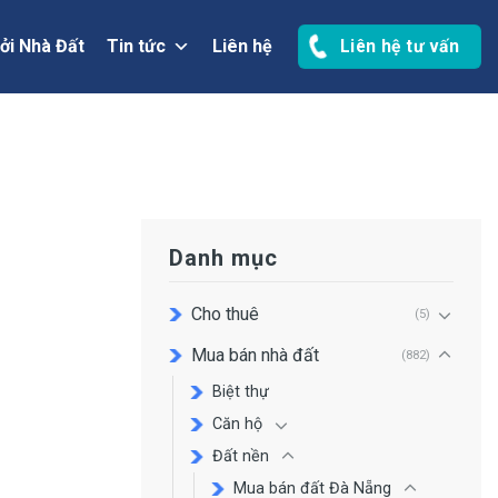
ởi Nhà Đất
Tin tức
Liên hệ
Liên hệ tư vấn
Danh mục
Cho thuê
(5)
Mua bán nhà đất
(882)
Biệt thự
Căn hộ
Đất nền
Mua bán đất Đà Nẵng