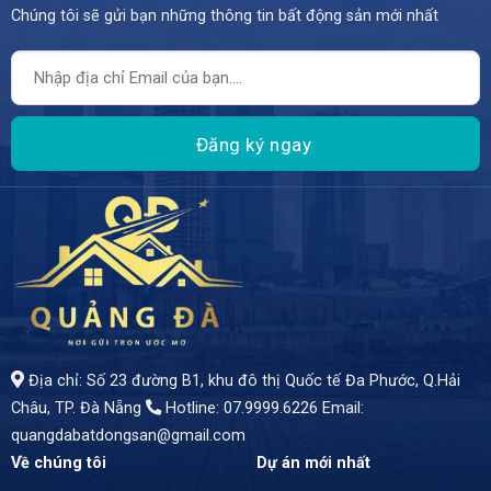
Chúng tôi sẽ gửi bạn những thông tin bất động sản mới nhất
- MẶT TIỀN ĐIỆN BIÊN PHỦ – ĐỐI DIỆN CO.OPMART – NHÀ 4 TẦNG DÒNG TIỀN 20TR – GIÁ TỐT, CHỐT NHANH TRONG THÁNG! - Giữa trục đường huyết mạch sôi động bậc nhất Thanh Khê, nơi dòng người và dòng tiền luôn vận động không ngừng, căn nhà 4 tầng mặt tiền Điện Biên Phủ xuất hiện như một “điểm vàng” dành cho những ai biết nắm bắt cơ hội.
Địa chỉ: Số 23 đường B1, khu đô thị Quốc tế Đa Phước, Q.Hải
Châu, TP. Đà Nẵng
Hotline: 07.9999.6226
Email:
quangdabatdongsan@gmail.com
Về chúng tôi
Dự án mới nhất