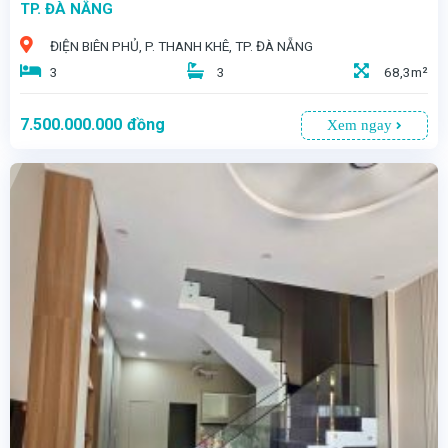
TP. ĐÀ NẴNG
ĐIỆN BIÊN PHỦ, P. THANH KHÊ, TP. ĐÀ NẴNG
3
3
68,3m²
7.500.000.000
đồng
Xem ngay