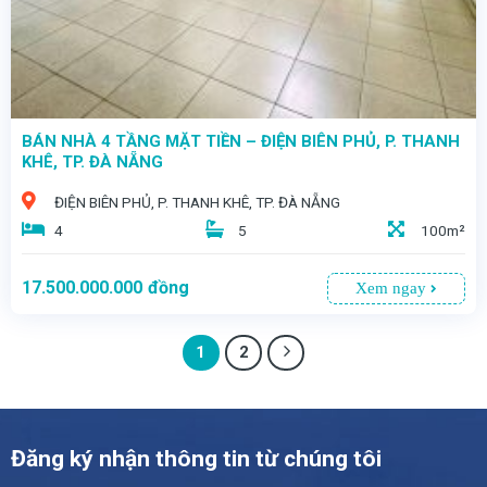
BÁN NHÀ 4 TẦNG MẶT TIỀN – ĐIỆN BIÊN PHỦ, P. THANH
KHÊ, TP. ĐÀ NẴNG
ĐIỆN BIÊN PHỦ, P. THANH KHÊ, TP. ĐÀ NẴNG
4
5
100m²
17.500.000.000
đồng
Xem ngay
1
2
Đăng ký nhận thông tin từ chúng tôi