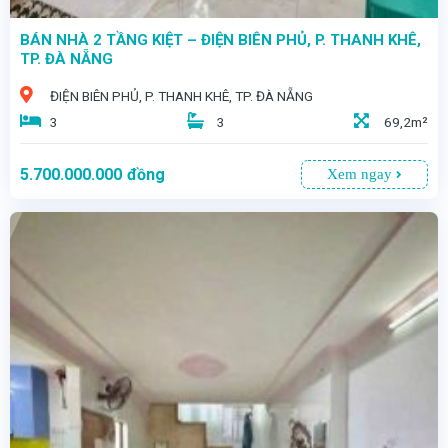
BÁN NHÀ 2 TẦNG KIỆT – ĐIỆN BIÊN PHỦ, P. THANH KHÊ,
TP. ĐÀ NẴNG
ĐIỆN BIÊN PHỦ, P. THANH KHÊ, TP. ĐÀ NẴNG
3
3
69,2m²
5.700.000.000
đồng
Xem ngay