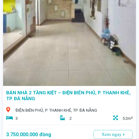
- CƠ HỘI VÀNG SỞ HỮU NHÀ KIỆT ĐIỆN BIÊN PHỦ 2 TẦNG 1 TUM – TRUNG TÂM THANH KHÊ, GIÁ CHỈ 5.X TỶ! - Sở hữu ngay căn nhà tọa lạc kiệt Điện Biên Phủ – tuyến huyết mạch kết nối toàn thành phố
BÁN NHÀ 2 TẦNG KIỆT – ĐIỆN BIÊN PHỦ, P. THANH KHÊ,
TP. ĐÀ NẴNG
ĐIỆN BIÊN PHỦ, P. THANH KHÊ, TP. ĐÀ NẴNG
3
2
52m²
3.750.000.000
đồng
Xem ngay