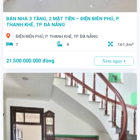
BÁN NHÀ 3 TẦNG, 2 MẶT TIỀN – ĐIỆN BIÊN PHỦ, P.
THANH KHÊ, TP. ĐÀ NẴNG
ĐIỆN BIÊN PHỦ, P. THANH KHÊ, TP. ĐÀ NẴNG
7
9
161,3m²
21.500.000.000
đồng
Xem ngay