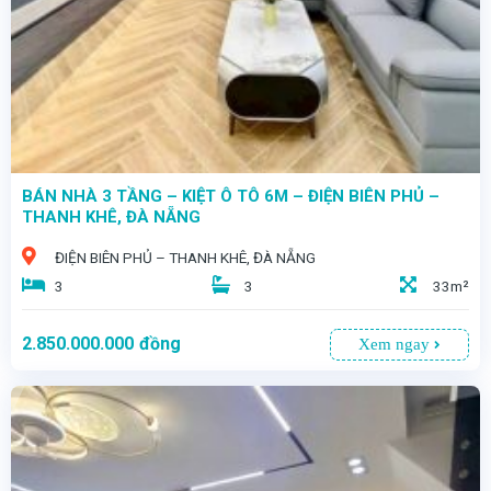
BÁN NHÀ 3 TẦNG – KIỆT Ô TÔ 6M – ĐIỆN BIÊN PHỦ –
THANH KHÊ, ĐÀ NẴNG
ĐIỆN BIÊN PHỦ – THANH KHÊ, ĐÀ NẴNG
3
3
33m²
2.850.000.000
đồng
Xem ngay