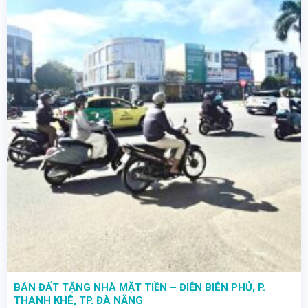
BÁN ĐẤT TẶNG NHÀ MẶT TIỀN – ĐIỆN BIÊN PHỦ, P.
THANH KHÊ, TP. ĐÀ NẴNG