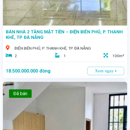
BÁN NHÀ 2 TẦNG MẶT TIỀN – ĐIỆN BIÊN PHỦ, P. THANH
KHÊ, TP. ĐÀ NẴNG
ĐIỆN BIÊN PHỦ, P. THANH KHÊ, TP. ĐÀ NẴNG
2
1
100m²
18.500.000.000
đồng
Xem ngay
Đã bán