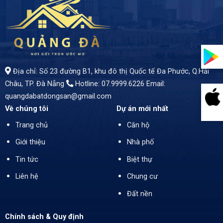
• Diện tích: *103m²* • Giá bán: *5 tỷ 350* • Hướng: Nam - Cơ hội sở hữu lô đất vị trí đắc địa kèm nhà ở tiện nghi
Địa chỉ: Số 23 đường B1, khu đô thị Quốc tế Đa Phước, Q.Hải
Châu, TP. Đà Nẵng
Hotline: 07.9999.6226
Email:
quangdabatdongsan@gmail.com
Về chúng tôi
Dự án mới nhất
Trang chủ
Căn hộ
Giới thiệu
Nhà phố
Tin tức
Biệt thự
Liên hệ
Chung cư
Đất nền
Chính sách & Quy định