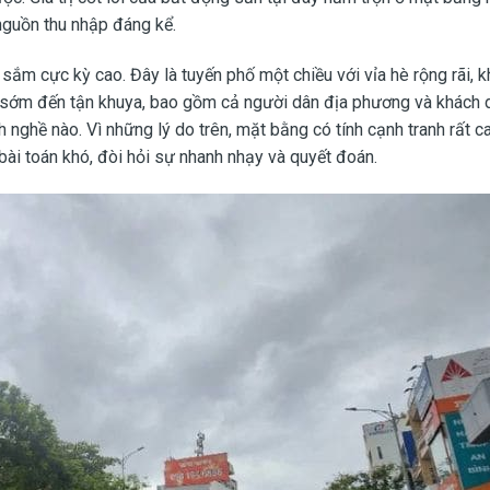
nguồn thu nhập đáng kể.
sắm cực kỳ cao. Đây là tuyến phố một chiều với vỉa hè rộng rãi, 
sớm đến tận khuya, bao gồm cả người dân địa phương và khách d
ghề nào. Vì những lý do trên, mặt bằng có tính cạnh tranh rất ca
ài toán khó, đòi hỏi sự nhanh nhạy và quyết đoán.