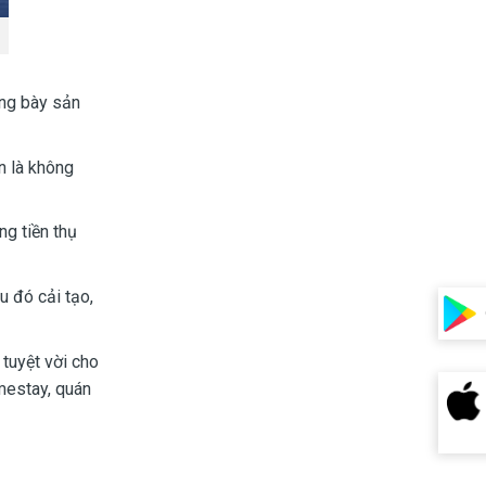
ưng bày sản
n là không
ng tiền thụ
u đó cải tạo,
 tuyệt vời cho
mestay, quán