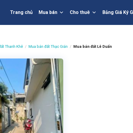
Trang chủ
Mua bán
Cho thuê
Bảng Giá Ký G
ất Thanh Khê
/
Mua bán đất Thạc Gián
/
Mua bán đất Lê Duẩn