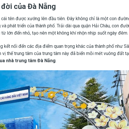
 đời của Đà Nẵng
uyết mạch đường Lê Duẩn – khu vực sầm uất bậc nhất, nơi hội tụ dòng tiền và nhịp sống sôi động của thành phố. Sở hữu diện tích lớn hiếm hoi giữa trung tâm
cái tên được xướng lên đầu tiên. Đây không chỉ là một con đườn
à phát triển của thành phố. Trải dài qua quận Hải Châu, con đườn
 từ lớn đến nhỏ, tạo nên một không khí nhộn nhịp suốt ngày đêm.
ng kết nối đến các địa điểm quan trọng khác của thành phố như S
 vị thế trung tâm của trung tâm này đã biến mỗi mét vuông đất tạ
ua nhà trung tâm Đà Nẵng
.