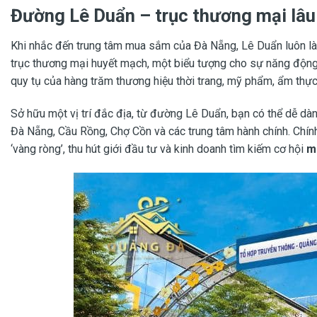
Đường Lê Duẩn – trục thương mại lâu
- *126M²* ĐẤT LÊ DUẨN – QUỸ ĐẤT TRUNG TÂM THANH KHÊ CỰC HIẾM CÒN SÓT LẠI TRÊN THỊ TRƯỜNG! - Giữa trục huyết mạch sôi động bậc nhất thành phố, một lô đất kiệt Lê Duẩn diện tích lớn chính thức lộ diện – cơ hội hiếm dành cho nhà đầu tư nhạy bén và gia chủ muốn sở hữu tài sản ngay lõi trung tâm.
- QUỸ ĐẤT VÀNG GIỮA LÒNG TRUNG TÂM – KIỆT LÊ DUẨN DIỆN TÍCH KHỦNG, CƠ HỘI KHÔNG LẶP LẠI! - Nằm ngay trục h
Khi nhắc đến trung tâm mua sắm của Đà Nẵng, Lê Duẩn luôn là 
trục thương mại huyết mạch, một biểu tượng cho sự năng động v
quy tụ của hàng trăm thương hiệu thời trang, mỹ phẩm, ẩm thực
Sở hữu một vị trí đắc địa, từ đường Lê Duẩn, bạn có thể dễ dà
Đà Nẵng, Cầu Rồng, Chợ Cồn và các trung tâm hành chính. Chính
‘vàng ròng’, thu hút giới đầu tư và kinh doanh tìm kiếm cơ hội
m