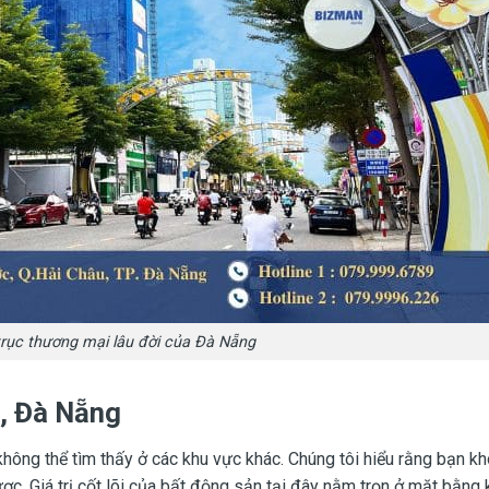
rục thương mại lâu đời của Đà Nẵng
, Đà Nẵng
hông thể tìm thấy ở các khu vực khác. Chúng tôi hiểu rằng bạn k
ợc. Giá trị cốt lõi của bất động sản tại đây nằm trọn ở mặt bằng 