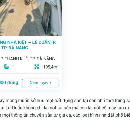
G NHÀ KIỆT – LÊ DUẨN, P.
 TP. ĐÀ NẴNG
 P. THANH KHÊ, TP. ĐÀ NẴNG
1
195,4m²
000
đồng
Xem ngay
ay mong muốn sở hữu một bất động sản tại con phố thời trang s
tại Lê Duẩn không chỉ là một tài sản mà còn là một cỗ máy tạo ra
 mọi thông tin chuyên sâu từ giá cả, các loại hình nhà đất phổ bi