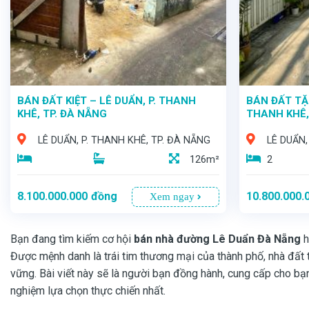
BÁN ĐẤT KIỆT – LÊ DUẨN, P. THANH
BÁN ĐẤT TẶN
KHÊ, TP. ĐÀ NẴNG
THANH KHÊ,
LÊ DUẨN, P. THANH KHÊ, TP. ĐÀ NẴNG
LÊ DUẨN,
126m²
2
8.100.000.000
đồng
10.800.000.
Xem ngay
Bạn đang tìm kiếm cơ hội
bán nhà đường Lê Duẩn Đà Nẵng
h
Được mệnh danh là trái tim thương mại của thành phố, nhà đất 
vững. Bài viết này sẽ là người bạn đồng hành, cung cấp cho bạn
nghiệm lựa chọn thực chiến nhất.