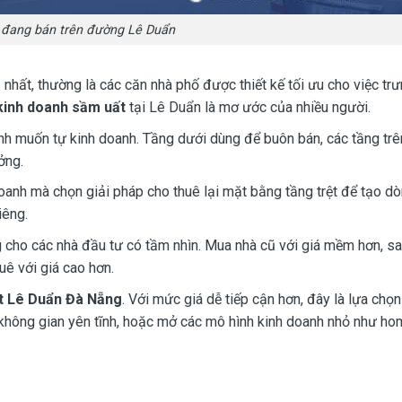
à đang bán trên đường Lê Duẩn
rị nhất, thường là các căn nhà phố được thiết kế tối ưu cho việc tr
 kinh doanh sầm uất
tại Lê Duẩn là mơ ước của nhiều người.
nh muốn tự kinh doanh. Tầng dưới dùng để buôn bán, các tầng trê
ởng.
oanh mà chọn giải pháp cho thuê lại mặt bằng tầng trệt để tạo dò
iêng.
 cho các nhà đầu tư có tầm nhìn. Mua nhà cũ với giá mềm hơn, sa
uê với giá cao hơn.
ệt Lê Duẩn Đà Nẵng
. Với mức giá dễ tiếp cận hơn, đây là lựa chọn
không gian yên tĩnh, hoặc mở các mô hình kinh doanh nhỏ như ho