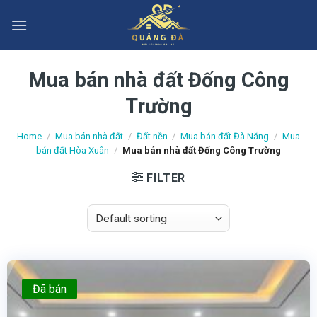
Skip
to
content
Mua bán nhà đất Đống Công
Trường
Home
/
Mua bán nhà đất
/
Đất nền
/
Mua bán đất Đà Nẵng
/
Mua
bán đất Hòa Xuân
/
Mua bán nhà đất Đống Công Trường
FILTER
Đã bán