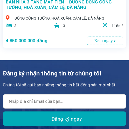
BÁN NHÀ 3 TẦNG MẶT TIỀN – ĐƯỜNG ĐỐNG CÔNG
TƯỜNG, HOÀ XUÂN, CẨM LỆ, ĐÀ NẴNG
ĐỐNG CÔNG TƯỜNG, HOÀ XUÂN, CẨM LỆ, ĐÀ NẴNG
3
3
118m²
4.850.000.000
đồng
Xem ngay
Đăng ký nhận thông tin từ chúng tôi
Chúng tôi sẽ gửi bạn những thông tin bất động sản mới nhất