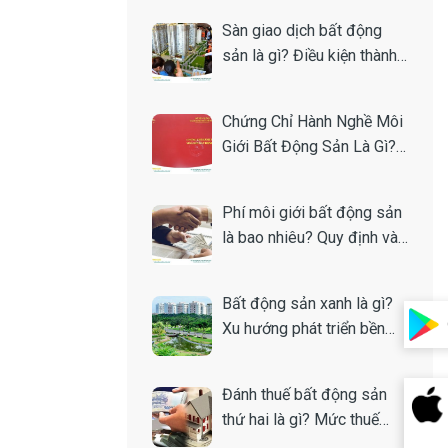
Sàn giao dịch bất động
sản là gì? Điều kiện thành
lập
Chứng Chỉ Hành Nghề Môi
Giới Bất Động Sản Là Gì?
Toàn Tập A-Z
Phí môi giới bất động sản
là bao nhiêu? Quy định và
cách tính
Bất động sản xanh là gì?
Xu hướng phát triển bền
vững của thị trường nhà
đất
Đánh thuế bất động sản
thứ hai là gì? Mức thuế
bao nhiêu?