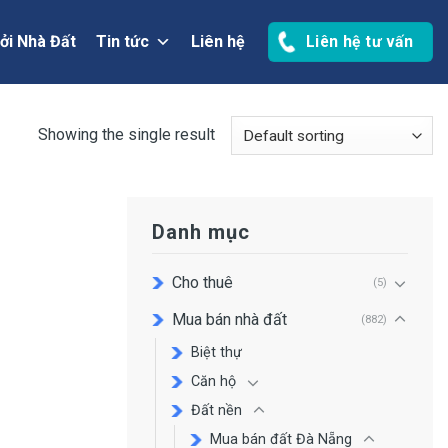
ởi Nhà Đất
Tin tức
Liên hệ
Liên hệ tư vấn
Showing the single result
Danh mục
Cho thuê
(5)
Mua bán nhà đất
(882)
Biệt thự
Căn hộ
Đất nền
Mua bán đất Đà Nẵng