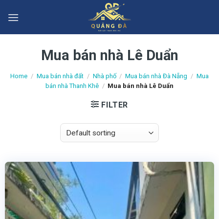
Skip
to
content
Mua bán nhà Lê Duẩn
Home
/
Mua bán nhà đất
/
Nhà phố
/
Mua bán nhà Đà Nẵng
/
Mua
bán nhà Thanh Khê
/
Mua bán nhà Lê Duẩn
FILTER