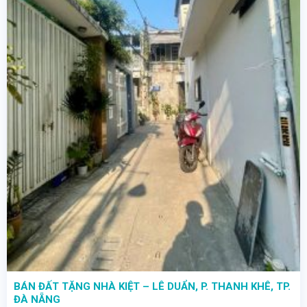
BÁN ĐẤT TẶNG NHÀ KIỆT – LÊ DUẨN, P. THANH KHÊ, TP.
ĐÀ NẴNG