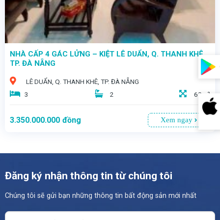
NHÀ CẤP 4 GÁC LỬNG – KIỆT LÊ DUẨN, Q. THANH KHÊ,
TP. ĐÀ NẴNG
LÊ DUẨN, Q. THANH KHÊ, TP. ĐÀ NẴNG
3
2
69m²
3.350.000.000
đồng
Xem ngay
Đăng ký nhận thông tin từ chúng tôi
Chúng tôi sẽ gửi bạn những thông tin bất động sản mới nhất