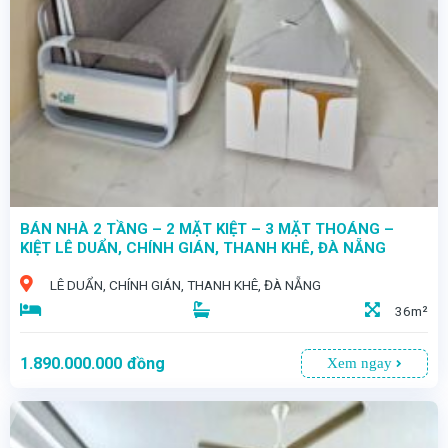
- QUỸ ĐẤT VÀNG GIỮA LÒNG TRUNG TÂM – KIỆT LÊ DUẨN DIỆN TÍCH KHỦNG, CƠ HỘI KHÔNG LẶP LẠI! - Nằm ngay trục huyết mạch đường Lê Duẩn – khu vực sầm uất bậc nhất, nơi hội tụ dòng tiền và nhịp sống sôi động của thành phố. Sở hữu diện tích lớn hiếm hoi giữa trung tâm
BÁN NHÀ 2 TẦNG – 2 MẶT KIỆT – 3 MẶT THOÁNG –
KIỆT LÊ DUẨN, CHÍNH GIÁN, THANH KHÊ, ĐÀ NẴNG
LÊ DUẨN, CHÍNH GIÁN, THANH KHÊ, ĐÀ NẴNG
36m²
1.890.000.000
đồng
Xem ngay