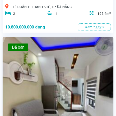
LÊ DUẨN, P. THANH KHÊ, TP. ĐÀ NẴNG
2
1
195,4m²
10.800.000.000
đồng
Xem ngay
Đã bán