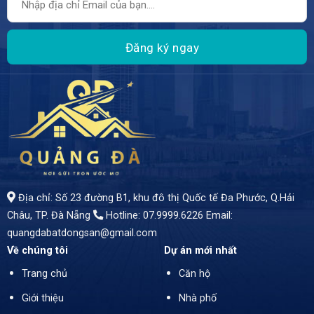
• Diện tích: *69m²* • Hướng: Đông Nam • Công năng: 3 phòng ngủ thoáng mát, 2 WC tiện nghi, thiết kế gác lửng hiện đại, tối ưu không gian sống. - Giá bán: *3 tỷ 350*
Địa chỉ: Số 23 đường B1, khu đô thị Quốc tế Đa Phước, Q.Hải
Châu, TP. Đà Nẵng
Hotline: 07.9999.6226
Email:
quangdabatdongsan@gmail.com
Về chúng tôi
Dự án mới nhất
Trang chủ
Căn hộ
Giới thiệu
Nhà phố