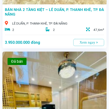
BÁN NHÀ 2 TẦNG KIỆT – LÊ DUẨN, P. THANH KHÊ, TP. ĐÀ
NẴNG
LÊ DUẨN, P. THANH KHÊ, TP. ĐÀ NẴNG
2
2
47,6m²
3.950.000.000
đồng
Xem ngay
Đã bán