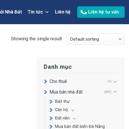
ởi Nhà Đất
Tin tức
Liên hệ
Liên hệ tư vấn
Showing the single result
Danh mục
Cho thuê
(5)
Mua bán nhà đất
(882)
Biệt thự
Căn hộ
Đất nền
Mua bán đất biển Đà Nẵng