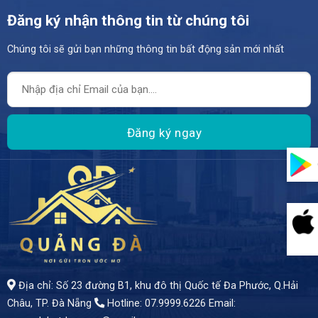
Đăng ký nhận thông tin từ chúng tôi
Chúng tôi sẽ gửi bạn những thông tin bất động sản mới nhất
- Vị trí đắc địa, gần ngã tư, đường 7.5m rộng rãi. - Nhà 2 tầng, diện tích 92,4m² - Giá bán: 5 Tỷ 750
Địa chỉ: Số 23 đường B1, khu đô thị Quốc tế Đa Phước, Q.Hải
Châu, TP. Đà Nẵng
Hotline: 07.9999.6226
Email: