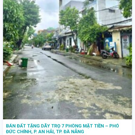
BÁN ĐẤT TẶNG DÃY TRỌ 7 PHÒNG MẶT TIỀN – PHÓ
ĐỨC CHÍNH, P. AN HẢI, TP. ĐÀ NẴNG